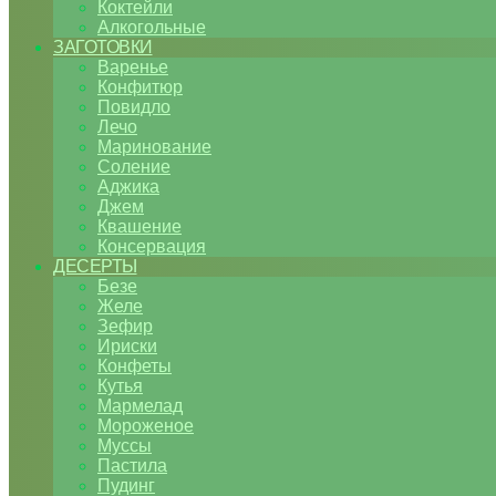
Коктейли
Алкогольные
ЗАГОТОВКИ
Варенье
Конфитюр
Повидло
Лечо
Маринование
Соление
Аджика
Джем
Квашение
Консервация
ДЕСЕРТЫ
Безе
Желе
Зефир
Ириски
Конфеты
Кутья
Мармелад
Мороженое
Муссы
Пастила
Пудинг