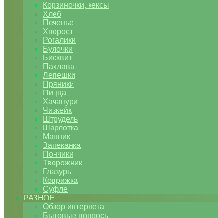
Корзиночки, кексы
Хлеб
Печенье
Хворост
Рогалики
Булочки
Бисквит
Пахлава
Лепешки
Пряники
Пицца
Хачапури
Чизкейк
Штрудель
Шарлотка
Манник
Запеканка
Пончики
Творожник
Глазурь
Коврижка
Суфле
РАЗНОЕ
Обзор интернета
Бытовые вопросы