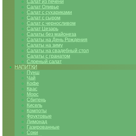
Салат из печени
Салат Оливье
Салат с сухариками
Салат с сыром
Салат с черносливом
Салат Цезарь
Салаты без майонеза
Салаты на День Рождения
Салаты на зиму
Салаты на свадебный стол
Салаты с гранатом
Слоеный салат
НАПИТКИ
Пунш
Чай
Кофе
Квас
Морс
Сбитень
Кисель
Компоты
Фруктовые
Лимонад
Газированные
Соки