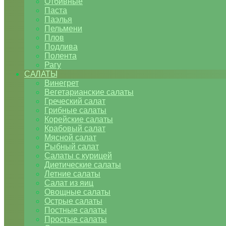
Отбивные
Паста
Паэлья
Пельмени
Плов
Подлива
Полента
Рагу
САЛАТЫ
Винегрет
Вегетарианские салаты
Греческий салат
Грибные салаты
Корейские салаты
Крабовый салат
Мясной салат
Рыбный салат
Салаты с курицей
Диетические салаты
Летние салаты
Салат из яиц
Овощные салаты
Острые салаты
Постные салаты
Простые салаты