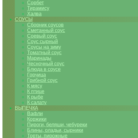
Сорбет
Тирамису
Халва
СОУСЫ
Сборник соусов
Сметанный соус
Соевый соус
Соус сырный
Соусы на зиму
Томатный соус
Маринады
Чесночный соус
Блюда в соусе
Горчица
Грибной соус
К мясу
К птице
К рыбе
К салату
ВЫПЕЧКА
Вафли
Коржики
Пироги, беляши, чебуреки
Блины, оладьи, сырники
Торты, пирожные