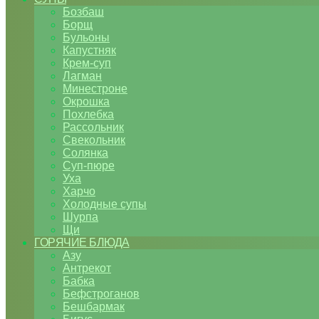
Бозбаш
Борщ
Бульоны
Капустняк
Крем-суп
Лагман
Минестроне
Окрошка
Похлебка
Рассольник
Свекольник
Солянка
Суп-пюре
Уха
Харчо
Холодные супы
Шурпа
Щи
ГОРЯЧИЕ БЛЮДА
Азу
Антрекот
Бабка
Бефстроганов
Бешбармак