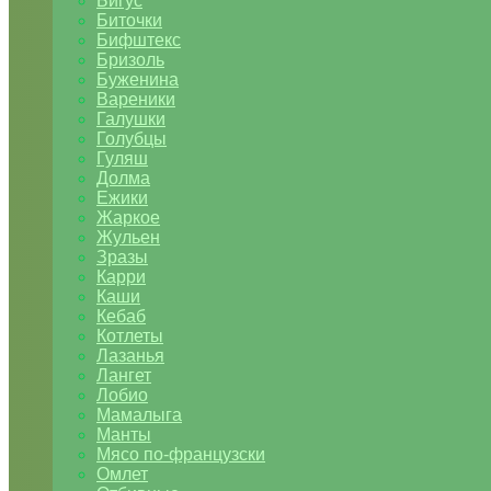
Бигус
Биточки
Бифштекс
Бризоль
Буженина
Вареники
Галушки
Голубцы
Гуляш
Долма
Ежики
Жаркое
Жульен
Зразы
Карри
Каши
Кебаб
Котлеты
Лазанья
Лангет
Лобио
Мамалыга
Манты
Мясо по-французски
Омлет