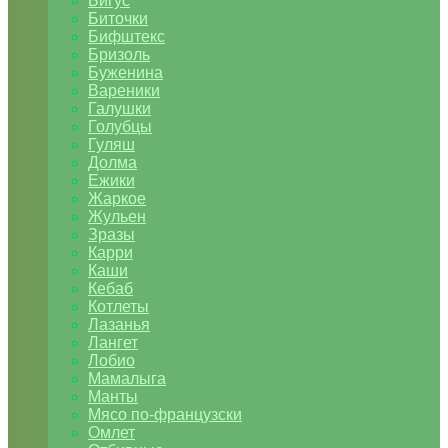
Бигус
Биточки
Бифштекс
Бризоль
Буженина
Вареники
Галушки
Голубцы
Гуляш
Долма
Ежики
Жаркое
Жульен
Зразы
Карри
Каши
Кебаб
Котлеты
Лазанья
Лангет
Лобио
Мамалыга
Манты
Мясо по-французски
Омлет