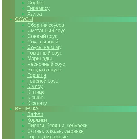
Сорбет
Тирамису
Халва
СОУСЫ
Сборник соусов
Сметанный соус
Соевый соус
Соус сырный
Соусы на зиму
Томатный соус
Маринады
Чесночный соус
Блюда в соусе
Горчица
Грибной соус
К мясу
К птице
К рыбе
К салату
ВЫПЕЧКА
Вафли
Коржики
Пироги, беляши, чебуреки
Блины, оладьи, сырники
Торты, пирожные