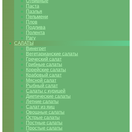
Отбивные
Паста
Паэлья
Пельмени
Плов
Подлива
Полента
Рагу
САЛАТЫ
Винегрет
Вегетарианские салаты
Греческий салат
Грибные салаты
Корейские салаты
Крабовый салат
Мясной салат
Рыбный салат
Салаты с курицей
Диетические салаты
Летние салаты
Салат из яиц
Овощные салаты
Острые салаты
Постные салаты
Простые салаты