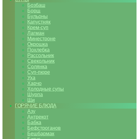
Бозбаш
Борщ
Бульоны
Капустняк
Крем-суп
Лагман
Минестроне
Окрошка
Похлебка
Рассольник
Свекольник
Солянка
Суп-пюре
Уха
Харчо
Холодные супы
Шурпа
Щи
ГОРЯЧИЕ БЛЮДА
Азу
Антрекот
Бабка
Бефстроганов
Бешбармак