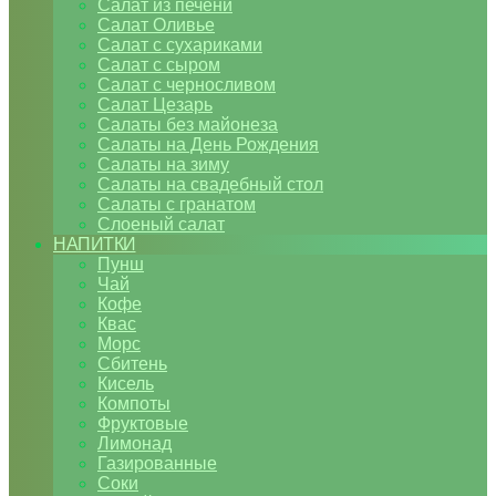
Салат из печени
Салат Оливье
Салат с сухариками
Салат с сыром
Салат с черносливом
Салат Цезарь
Салаты без майонеза
Салаты на День Рождения
Салаты на зиму
Салаты на свадебный стол
Салаты с гранатом
Слоеный салат
НАПИТКИ
Пунш
Чай
Кофе
Квас
Морс
Сбитень
Кисель
Компоты
Фруктовые
Лимонад
Газированные
Соки