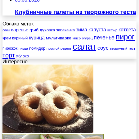
Клубничные галеты из творожного теста
Облако меток
зима
котлета
варенье
капуста
гриб
духовка
запеканка
блин
кефир
пирог
печенье
курица
мультиварке
куриный
крем
мясо
огурец
салат
соус
помидор
пирожок
пицца
простой
рецепт
творожный
тест
торт
яблоко
Интересно