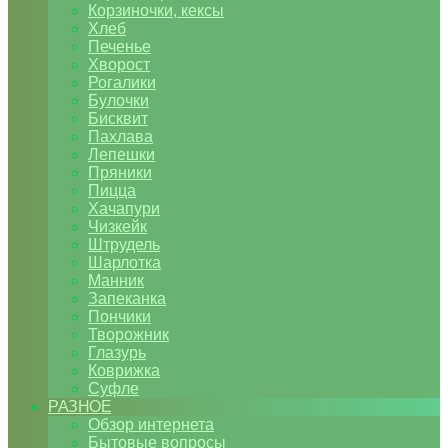
Корзиночки, кексы
Хлеб
Печенье
Хворост
Рогалики
Булочки
Бисквит
Пахлава
Лепешки
Пряники
Пицца
Хачапури
Чизкейк
Штрудель
Шарлотка
Манник
Запеканка
Пончики
Творожник
Глазурь
Коврижка
Суфле
РАЗНОЕ
Обзор интернета
Бытовые вопросы