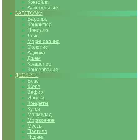
Коктейли
Алкогольные
ЗАГОТОВКИ
Варенье
Конфитюр
Повидло
Лечо
Маринование
Соление
Аджика
Джем
Квашение
Консервация
ДЕСЕРТЫ
Безе
Желе
Зефир
Ириски
Конфеты
Кутья
Мармелад
Мороженое
Муссы
Пастила
Пудинг