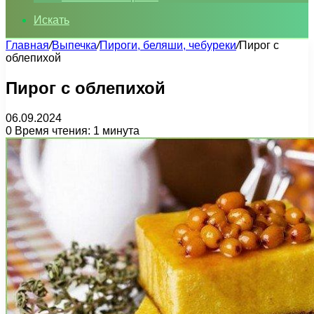
Искать
Главная
/
Выпечка
/
Пироги, беляши, чебуреки
/
Пирог с
облепихой
Пирог с облепихой
06.09.2024
0
Время чтения: 1 минута