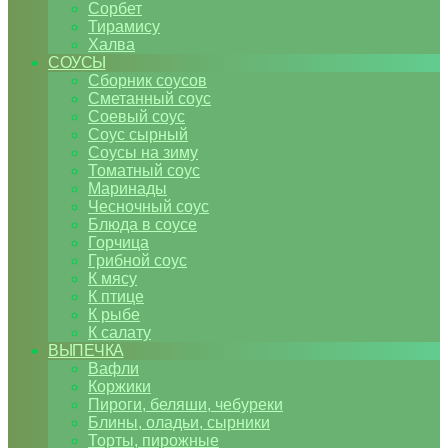
Сорбет
Тирамису
Халва
СОУСЫ
Сборник соусов
Сметанный соус
Соевый соус
Соус сырный
Соусы на зиму
Томатный соус
Маринады
Чесночный соус
Блюда в соусе
Горчица
Грибной соус
К мясу
К птице
К рыбе
К салату
ВЫПЕЧКА
Вафли
Коржики
Пироги, беляши, чебуреки
Блины, оладьи, сырники
Торты, пирожные