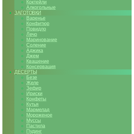
Коктейли
Алкогольные
ЗАГОТОВКИ
Варенье
Конфитюр
Повидло
Лечо
Маринование
Соление
Аджика
Джем
Квашение
Консервация
ДЕСЕРТЫ
Безе
Желе
Зефир
Ириски
Конфеты
Кутья
Мармелад
Мороженое
Муссы
Пастила
Пудинг