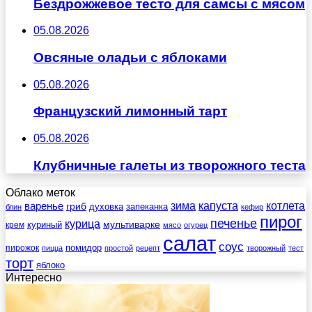
Бездрожжевое тесто для самсы с мясом
05.08.2026
Овсяные оладьи с яблоками
05.08.2026
Французский лимонный тарт
05.08.2026
Клубничные галеты из творожного теста
Облако меток
зима
котлета
варенье
капуста
гриб
духовка
запеканка
блин
кефир
пирог
печенье
курица
мультиварке
куриный
крем
мясо
огурец
салат
соус
помидор
пирожок
пицца
простой
рецепт
творожный
тест
торт
яблоко
Интересно