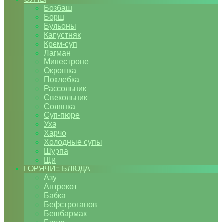
Бозбаш
Борщ
Бульоны
Капустняк
Крем-суп
Лагман
Минестроне
Окрошка
Похлебка
Рассольник
Свекольник
Солянка
Суп-пюре
Уха
Харчо
Холодные супы
Шурпа
Щи
ГОРЯЧИЕ БЛЮДА
Азу
Антрекот
Бабка
Бефстроганов
Бешбармак