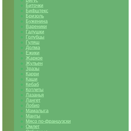
Бигус
Биточки
Бифштекс
Бризоль
Буженина
Вареники
Галушки
Голубцы
Гуляш
Долма
Ежики
Жаркое
Жульен
Зразы
Карри
Каши
Кебаб
Котлеты
Лазанья
Лангет
Лобио
Мамалыга
Манты
Мясо по-французски
Омлет