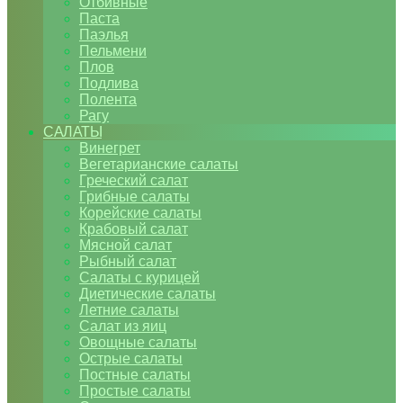
Отбивные
Паста
Паэлья
Пельмени
Плов
Подлива
Полента
Рагу
САЛАТЫ
Винегрет
Вегетарианские салаты
Греческий салат
Грибные салаты
Корейские салаты
Крабовый салат
Мясной салат
Рыбный салат
Салаты с курицей
Диетические салаты
Летние салаты
Салат из яиц
Овощные салаты
Острые салаты
Постные салаты
Простые салаты