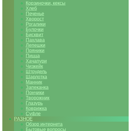
Корзиночки, кексы
Хлеб
Печенье
Хворост
Рогалики
Булочки
Бисквит
Пахлава
Лепешки
Пряники
Пицца
Хачапури
Чизкейк
Штрудель
Шарлотка
Манник
Запеканка
Пончики
Творожник
Глазурь
Коврижка
Суфле
РАЗНОЕ
Обзор интернета
Бытовые вопросы