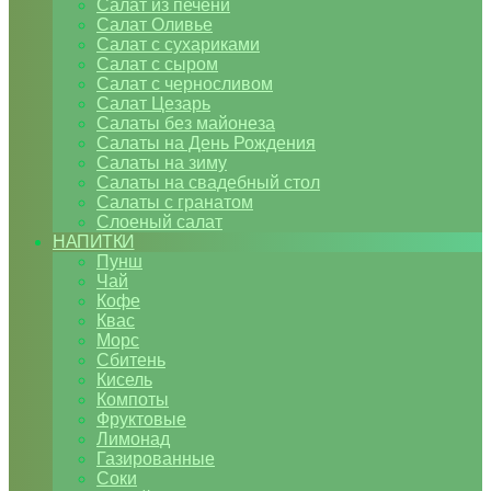
Салат из печени
Салат Оливье
Салат с сухариками
Салат с сыром
Салат с черносливом
Салат Цезарь
Салаты без майонеза
Салаты на День Рождения
Салаты на зиму
Салаты на свадебный стол
Салаты с гранатом
Слоеный салат
НАПИТКИ
Пунш
Чай
Кофе
Квас
Морс
Сбитень
Кисель
Компоты
Фруктовые
Лимонад
Газированные
Соки