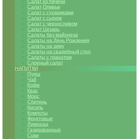
Салат из печени
Салат Оливье
Салат с сухариками
Салат с сыром
Салат с черносливом
Салат Цезарь
Салаты без майонеза
Салаты на День Рождения
Салаты на зиму
Салаты на свадебный стол
Салаты с гранатом
Слоеный салат
НАПИТКИ
Пунш
Чай
Кофе
Квас
Морс
Сбитень
Кисель
Компоты
Фруктовые
Лимонад
Газированные
Соки