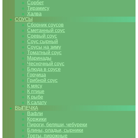
Сорбет
Тирамису
Халва
СОУСЫ
Сборник соусов
Сметанный соус
Соевый соус
Соус сырный
Соусы на зиму
Томатный соус
Маринады
Чесночный соус
Блюда в соусе
Горчица
Грибной соус
К мясу
К птице
К рыбе
К салату
ВЫПЕЧКА
Вафли
Коржики
Пироги, беляши, чебуреки
Блины, оладьи, сырники
Торты, пирожные