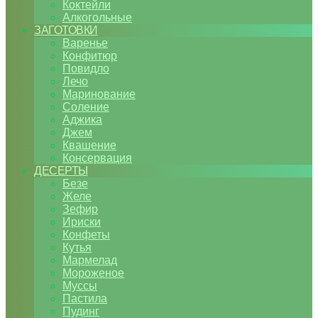
Коктейли
Алкогольные
ЗАГОТОВКИ
Варенье
Конфитюр
Повидло
Лечо
Маринование
Соление
Аджика
Джем
Квашение
Консервация
ДЕСЕРТЫ
Безе
Желе
Зефир
Ириски
Конфеты
Кутья
Мармелад
Мороженое
Муссы
Пастила
Пудинг