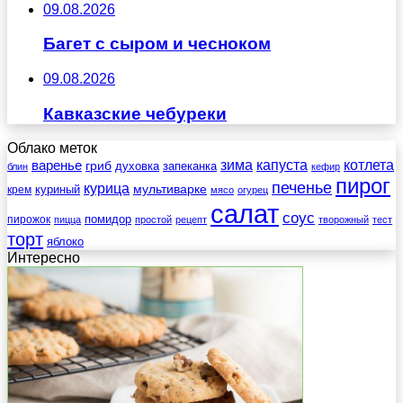
09.08.2026
Багет с сыром и чесноком
09.08.2026
Кавказские чебуреки
Облако меток
зима
котлета
варенье
капуста
гриб
духовка
запеканка
блин
кефир
пирог
печенье
курица
мультиварке
куриный
крем
мясо
огурец
салат
соус
помидор
пирожок
пицца
простой
рецепт
творожный
тест
торт
яблоко
Интересно