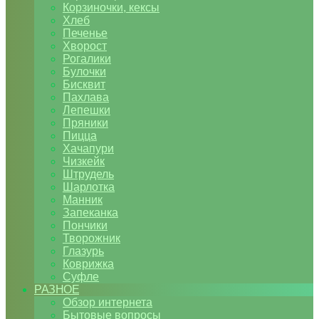
Корзиночки, кексы
Хлеб
Печенье
Хворост
Рогалики
Булочки
Бисквит
Пахлава
Лепешки
Пряники
Пицца
Хачапури
Чизкейк
Штрудель
Шарлотка
Манник
Запеканка
Пончики
Творожник
Глазурь
Коврижка
Суфле
РАЗНОЕ
Обзор интернета
Бытовые вопросы