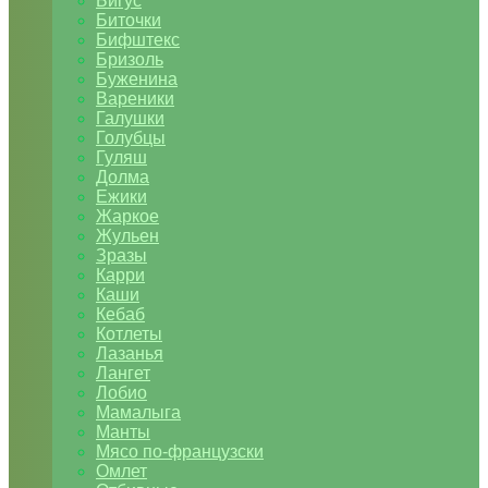
Бигус
Биточки
Бифштекс
Бризоль
Буженина
Вареники
Галушки
Голубцы
Гуляш
Долма
Ежики
Жаркое
Жульен
Зразы
Карри
Каши
Кебаб
Котлеты
Лазанья
Лангет
Лобио
Мамалыга
Манты
Мясо по-французски
Омлет