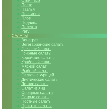
Отбивные
Паста
Паэлья
Пельмени
Плов
Подлива
Полента
Рагу
САЛАТЫ
Винегрет
Вегетарианские салаты
Греческий салат
Грибные салаты
Корейские салаты
Крабовый салат
Мясной салат
Рыбный салат
Салаты с курицей
Диетические салаты
Летние салаты
Салат из яиц
Овощные салаты
Острые салаты
Постные салаты
Простые салаты