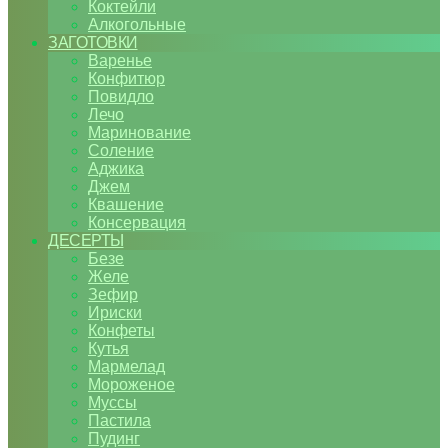
Коктейли
Алкогольные
ЗАГОТОВКИ
Варенье
Конфитюр
Повидло
Лечо
Маринование
Соление
Аджика
Джем
Квашение
Консервация
ДЕСЕРТЫ
Безе
Желе
Зефир
Ириски
Конфеты
Кутья
Мармелад
Мороженое
Муссы
Пастила
Пудинг