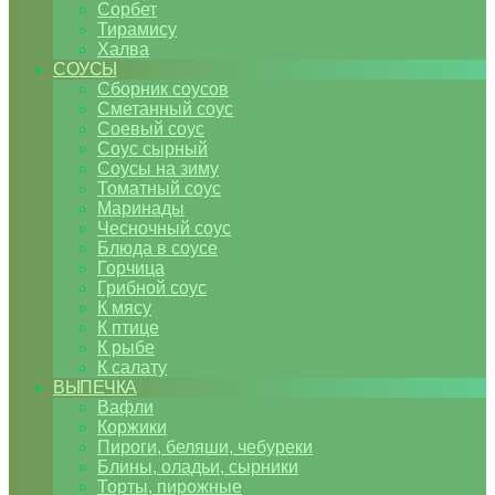
Сорбет
Тирамису
Халва
СОУСЫ
Сборник соусов
Сметанный соус
Соевый соус
Соус сырный
Соусы на зиму
Томатный соус
Маринады
Чесночный соус
Блюда в соусе
Горчица
Грибной соус
К мясу
К птице
К рыбе
К салату
ВЫПЕЧКА
Вафли
Коржики
Пироги, беляши, чебуреки
Блины, оладьи, сырники
Торты, пирожные