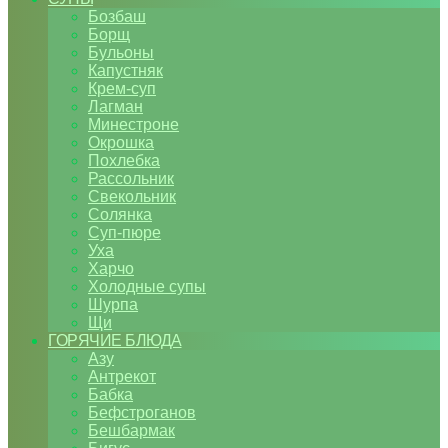
Бозбаш
Борщ
Бульоны
Капустняк
Крем-суп
Лагман
Минестроне
Окрошка
Похлебка
Рассольник
Свекольник
Солянка
Суп-пюре
Уха
Харчо
Холодные супы
Шурпа
Щи
ГОРЯЧИЕ БЛЮДА
Азу
Антрекот
Бабка
Бефстроганов
Бешбармак