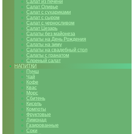
Салат из печени
Салат Оливье
Салат с сухариками
Салат с сыром
Салат с черносливом
Салат Цезарь
Салаты без майонеза
Салаты на День Рождения
Салаты на зиму
Салаты на свадебный стол
Салаты с гранатом
Слоеный салат
НАПИТКИ
Пунш
Чай
Кофе
Квас
Морс
Сбитень
Кисель
Компоты
Фруктовые
Лимонад
Газированные
Соки