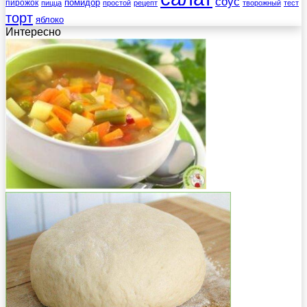
соус
помидор
пирожок
пицца
простой
рецепт
творожный
тест
торт
яблоко
Интересно