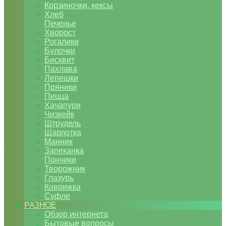
Корзиночки, кексы
Хлеб
Печенье
Хворост
Рогалики
Булочки
Бисквит
Пахлава
Лепешки
Пряники
Пицца
Хачапури
Чизкейк
Штрудель
Шарлотка
Манник
Запеканка
Пончики
Творожник
Глазурь
Коврижка
Суфле
РАЗНОЕ
Обзор интернета
Бытовые вопросы