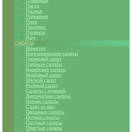
Отбивные
Паста
Паэлья
Пельмени
Плов
Подлива
Полента
Рагу
САЛАТЫ
Винегрет
Вегетарианские салаты
Греческий салат
Грибные салаты
Корейские салаты
Крабовый салат
Мясной салат
Рыбный салат
Салаты с курицей
Диетические салаты
Летние салаты
Салат из яиц
Овощные салаты
Острые салаты
Постные салаты
Простые салаты