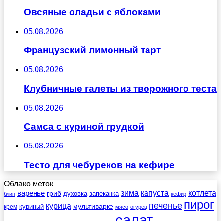
Овсяные оладьи с яблоками
05.08.2026
Французский лимонный тарт
05.08.2026
Клубничные галеты из творожного теста
05.08.2026
Самса с куриной грудкой
05.08.2026
Тесто для чебуреков на кефире
Облако меток
зима
котлета
варенье
капуста
гриб
духовка
запеканка
блин
кефир
пирог
печенье
курица
мультиварке
куриный
крем
мясо
огурец
салат