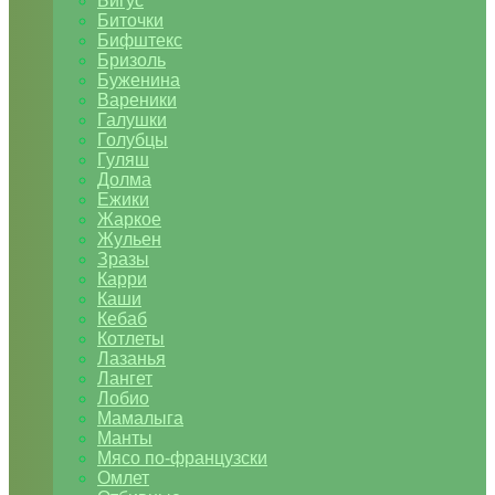
Бигус
Биточки
Бифштекс
Бризоль
Буженина
Вареники
Галушки
Голубцы
Гуляш
Долма
Ежики
Жаркое
Жульен
Зразы
Карри
Каши
Кебаб
Котлеты
Лазанья
Лангет
Лобио
Мамалыга
Манты
Мясо по-французски
Омлет