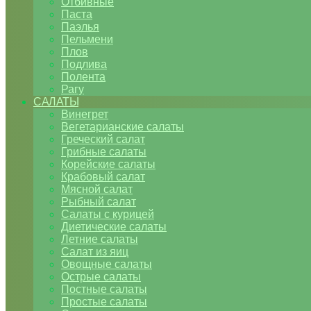
Отбивные
Паста
Паэлья
Пельмени
Плов
Подлива
Полента
Рагу
САЛАТЫ
Винегрет
Вегетарианские салаты
Греческий салат
Грибные салаты
Корейские салаты
Крабовый салат
Мясной салат
Рыбный салат
Салаты с курицей
Диетические салаты
Летние салаты
Салат из яиц
Овощные салаты
Острые салаты
Постные салаты
Простые салаты