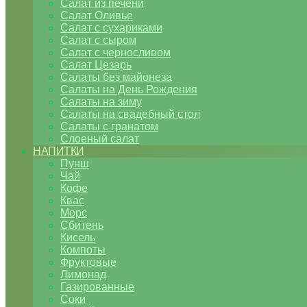
Салат из печени
Салат Оливье
Салат с сухариками
Салат с сыром
Салат с черносливом
Салат Цезарь
Салаты без майонеза
Салаты на День Рождения
Салаты на зиму
Салаты на свадебный стол
Салаты с гранатом
Слоеный салат
НАПИТКИ
Пунш
Чай
Кофе
Квас
Морс
Сбитень
Кисель
Компоты
Фруктовые
Лимонад
Газированные
Соки