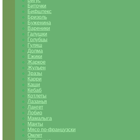
Бигус
Биточки
Бифштекс
Бризоль
Буженина
Вареники
Галушки
Голубцы
Гуляш
Долма
Ежики
Жаркое
Жульен
Зразы
Карри
Каши
Кебаб
Котлеты
Лазанья
Лангет
Лобио
Мамалыга
Манты
Мясо по-французски
Омлет