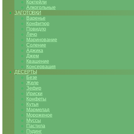
Коктейли
Алкогольные
ЗАГОТОВКИ
Варенье
Конфитюр
Повидло
Лечо
Маринование
Соление
Аджика
Джем
Квашение
Консервация
ДЕСЕРТЫ
Безе
Желе
Зефир
Ириски
Конфеты
Кутья
Мармелад
Мороженое
Муссы
Пастила
Пудинг