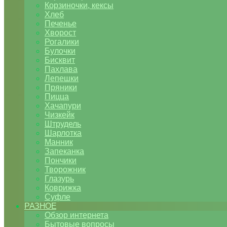
Корзиночки, кексы
Хлеб
Печенье
Хворост
Рогалики
Булочки
Бисквит
Пахлава
Лепешки
Пряники
Пицца
Хачапури
Чизкейк
Штрудель
Шарлотка
Манник
Запеканка
Пончики
Творожник
Глазурь
Коврижка
Суфле
РАЗНОЕ
Обзор интернета
Бытовые вопросы