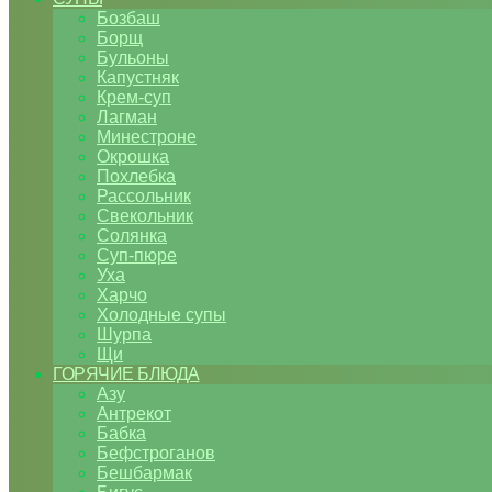
Бозбаш
Борщ
Бульоны
Капустняк
Крем-суп
Лагман
Минестроне
Окрошка
Похлебка
Рассольник
Свекольник
Солянка
Суп-пюре
Уха
Харчо
Холодные супы
Шурпа
Щи
ГОРЯЧИЕ БЛЮДА
Азу
Антрекот
Бабка
Бефстроганов
Бешбармак