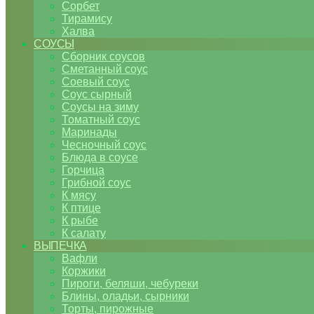
Сорбет
Тирамису
Халва
СОУСЫ
Сборник соусов
Сметанный соус
Соевый соус
Соус сырный
Соусы на зиму
Томатный соус
Маринады
Чесночный соус
Блюда в соусе
Горчица
Грибной соус
К мясу
К птице
К рыбе
К салату
ВЫПЕЧКА
Вафли
Коржики
Пироги, беляши, чебуреки
Блины, оладьи, сырники
Торты, пирожные