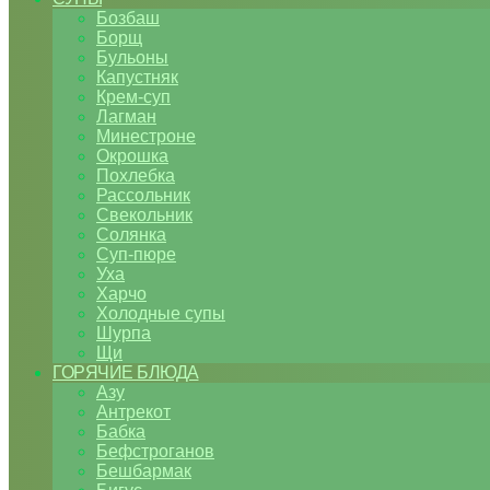
Бозбаш
Борщ
Бульоны
Капустняк
Крем-суп
Лагман
Минестроне
Окрошка
Похлебка
Рассольник
Свекольник
Солянка
Суп-пюре
Уха
Харчо
Холодные супы
Шурпа
Щи
ГОРЯЧИЕ БЛЮДА
Азу
Антрекот
Бабка
Бефстроганов
Бешбармак