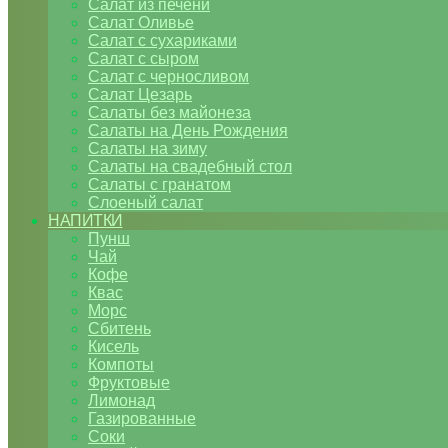
Салат из печени
Салат Оливье
Салат с сухариками
Салат с сыром
Салат с черносливом
Салат Цезарь
Салаты без майонеза
Салаты на День Рождения
Салаты на зиму
Салаты на свадебный стол
Салаты с гранатом
Слоеный салат
НАПИТКИ
Пунш
Чай
Кофе
Квас
Морс
Сбитень
Кисель
Компоты
Фруктовые
Лимонад
Газированные
Соки