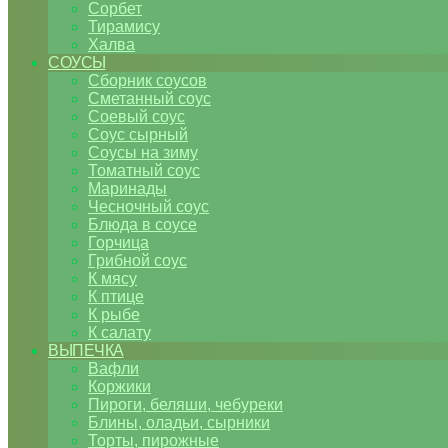
Сорбет
Тирамису
Халва
СОУСЫ
Сборник соусов
Сметанный соус
Соевый соус
Соус сырный
Соусы на зиму
Томатный соус
Маринады
Чесночный соус
Блюда в соусе
Горчица
Грибной соус
К мясу
К птице
К рыбе
К салату
ВЫПЕЧКА
Вафли
Коржики
Пироги, беляши, чебуреки
Блины, оладьи, сырники
Торты, пирожные