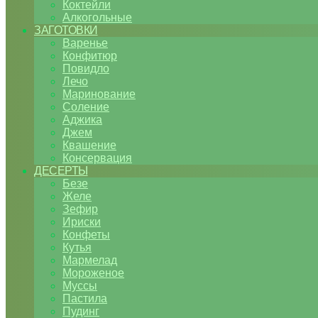
Коктейли
Алкогольные
ЗАГОТОВКИ
Варенье
Конфитюр
Повидло
Лечо
Маринование
Соление
Аджика
Джем
Квашение
Консервация
ДЕСЕРТЫ
Безе
Желе
Зефир
Ириски
Конфеты
Кутья
Мармелад
Мороженое
Муссы
Пастила
Пудинг