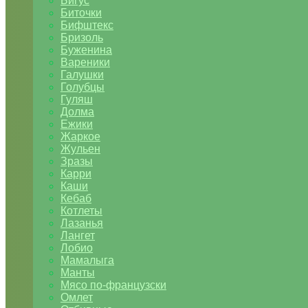
Бигус
Биточки
Бифштекс
Бризоль
Буженина
Вареники
Галушки
Голубцы
Гуляш
Долма
Ежики
Жаркое
Жульен
Зразы
Карри
Каши
Кебаб
Котлеты
Лазанья
Лангет
Лобио
Мамалыга
Манты
Мясо по-французски
Омлет