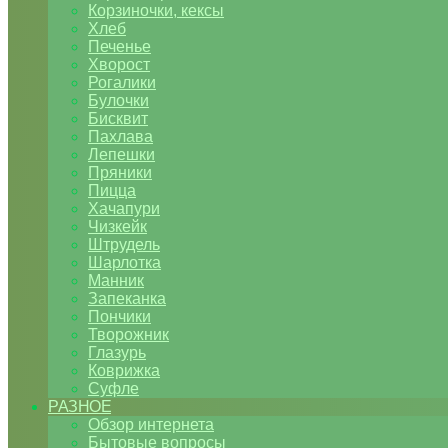
Корзиночки, кексы
Хлеб
Печенье
Хворост
Рогалики
Булочки
Бисквит
Пахлава
Лепешки
Пряники
Пицца
Хачапури
Чизкейк
Штрудель
Шарлотка
Манник
Запеканка
Пончики
Творожник
Глазурь
Коврижка
Суфле
РАЗНОЕ
Обзор интернета
Бытовые вопросы