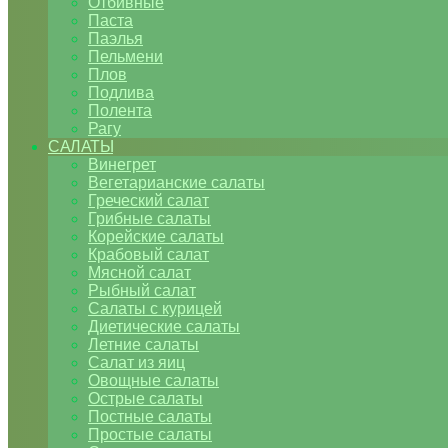
Отбивные
Паста
Паэлья
Пельмени
Плов
Подлива
Полента
Рагу
САЛАТЫ
Винегрет
Вегетарианские салаты
Греческий салат
Грибные салаты
Корейские салаты
Крабовый салат
Мясной салат
Рыбный салат
Салаты с курицей
Диетические салаты
Летние салаты
Салат из яиц
Овощные салаты
Острые салаты
Постные салаты
Простые салаты