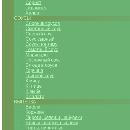
Сорбет
Тирамису
Халва
СОУСЫ
Сборник соусов
Сметанный соус
Соевый соус
Соус сырный
Соусы на зиму
Томатный соус
Маринады
Чесночный соус
Блюда в соусе
Горчица
Грибной соус
К мясу
К птице
К рыбе
К салату
ВЫПЕЧКА
Вафли
Коржики
Пироги, беляши, чебуреки
Блины, оладьи, сырники
Торты, пирожные