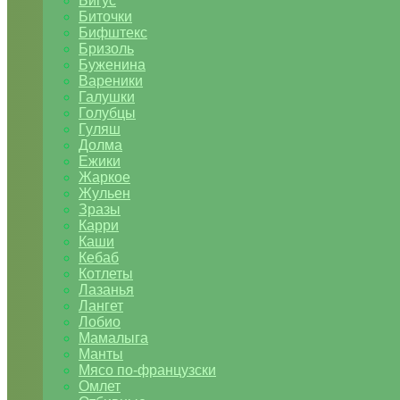
Бигус
Биточки
Бифштекс
Бризоль
Буженина
Вареники
Галушки
Голубцы
Гуляш
Долма
Ежики
Жаркое
Жульен
Зразы
Карри
Каши
Кебаб
Котлеты
Лазанья
Лангет
Лобио
Мамалыга
Манты
Мясо по-французски
Омлет