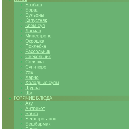
Бозбаш
Борщ
Бульоны
Капустняк
Крем-суп
Лагман
Минестроне
Окрошка
Похлебка
Рассольник
Свекольник
Солянка
Суп-пюре
Уха
Харчо
Холодные супы
Шурпа
Щи
ГОРЯЧИЕ БЛЮДА
Азу
Антрекот
Бабка
Бефстроганов
Бешбармак