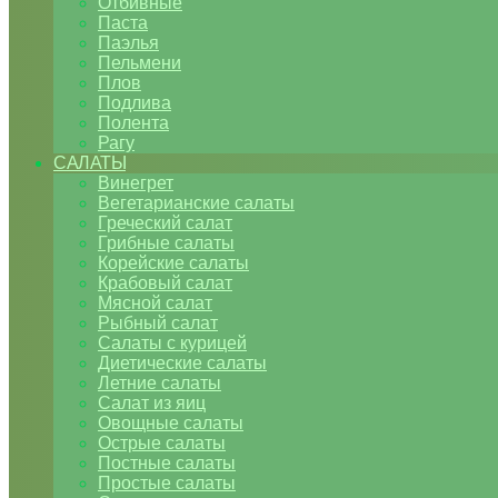
Отбивные
Паста
Паэлья
Пельмени
Плов
Подлива
Полента
Рагу
САЛАТЫ
Винегрет
Вегетарианские салаты
Греческий салат
Грибные салаты
Корейские салаты
Крабовый салат
Мясной салат
Рыбный салат
Салаты с курицей
Диетические салаты
Летние салаты
Салат из яиц
Овощные салаты
Острые салаты
Постные салаты
Простые салаты