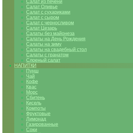
Салат из печени
Салат Оливье
Салат с сухариками
Салат с сыром
Салат с черносливом
Салат Цезарь
Салаты без майонеза
Салаты на День Рождения
Салаты на зиму
Салаты на свадебный стол
Салаты с гранатом
Слоеный салат
НАПИТКИ
Пунш
Чай
Кофе
Квас
Морс
Сбитень
Кисель
Компоты
Фруктовые
Лимонад
Газированные
Соки