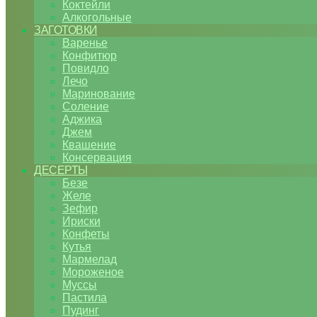
Коктейли
Алкогольные
ЗАГОТОВКИ
Варенье
Конфитюр
Повидло
Лечо
Маринование
Соление
Аджика
Джем
Квашение
Консервация
ДЕСЕРТЫ
Безе
Желе
Зефир
Ириски
Конфеты
Кутья
Мармелад
Мороженое
Муссы
Пастила
Пудинг