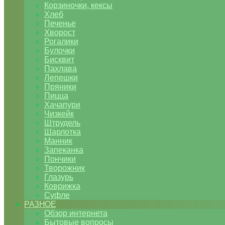
Корзиночки, кексы
Хлеб
Печенье
Хворост
Рогалики
Булочки
Бисквит
Пахлава
Лепешки
Пряники
Пицца
Хачапури
Чизкейк
Штрудель
Шарлотка
Манник
Запеканка
Пончики
Творожник
Глазурь
Коврижка
Суфле
РАЗНОЕ
Обзор интернета
Бытовые вопросы