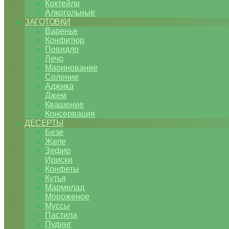
Коктейли
Алкогольные
ЗАГОТОВКИ
Варенье
Конфитюр
Повидло
Лечо
Маринование
Соление
Аджика
Джем
Квашение
Консервация
ДЕСЕРТЫ
Безе
Желе
Зефир
Ириски
Конфеты
Кутья
Мармелад
Мороженое
Муссы
Пастила
Пудинг