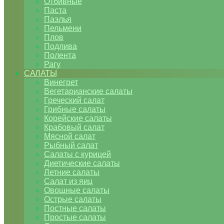
Отбивные
Паста
Паэлья
Пельмени
Плов
Подлива
Полента
Рагу
САЛАТЫ
Винегрет
Вегетарианские салаты
Греческий салат
Грибные салаты
Корейские салаты
Крабовый салат
Мясной салат
Рыбный салат
Салаты с курицей
Диетические салаты
Летние салаты
Салат из яиц
Овощные салаты
Острые салаты
Постные салаты
Простые салаты