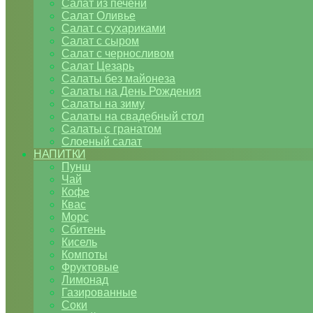
Салат из печени
Салат Оливье
Салат с сухариками
Салат с сыром
Салат с черносливом
Салат Цезарь
Салаты без майонеза
Салаты на День Рождения
Салаты на зиму
Салаты на свадебный стол
Салаты с гранатом
Слоеный салат
НАПИТКИ
Пунш
Чай
Кофе
Квас
Морс
Сбитень
Кисель
Компоты
Фруктовые
Лимонад
Газированные
Соки