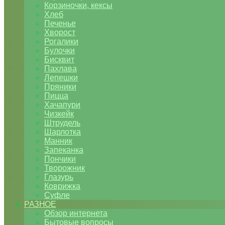
Корзиночки, кексы
Хлеб
Печенье
Хворост
Рогалики
Булочки
Бисквит
Пахлава
Лепешки
Пряники
Пицца
Хачапури
Чизкейк
Штрудель
Шарлотка
Манник
Запеканка
Пончики
Творожник
Глазурь
Коврижка
Суфле
РАЗНОЕ
Обзор интернета
Бытовые вопросы