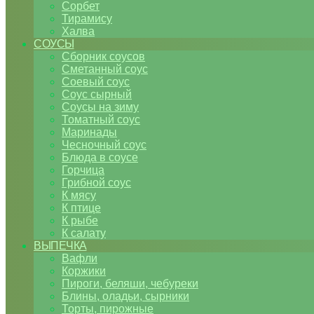
Сорбет
Тирамису
Халва
СОУСЫ
Сборник соусов
Сметанный соус
Соевый соус
Соус сырный
Соусы на зиму
Томатный соус
Маринады
Чесночный соус
Блюда в соусе
Горчица
Грибной соус
К мясу
К птице
К рыбе
К салату
ВЫПЕЧКА
Вафли
Коржики
Пироги, беляши, чебуреки
Блины, оладьи, сырники
Торты, пирожные