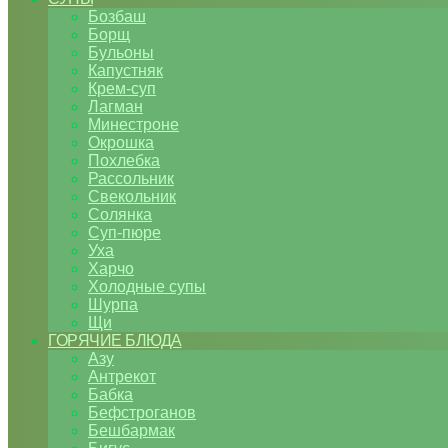
Бозбаш
Борщ
Бульоны
Капустняк
Крем-суп
Лагман
Минестроне
Окрошка
Похлебка
Рассольник
Свекольник
Солянка
Суп-пюре
Уха
Харчо
Холодные супы
Шурпа
Щи
ГОРЯЧИЕ БЛЮДА
Азу
Антрекот
Бабка
Бефстроганов
Бешбармак