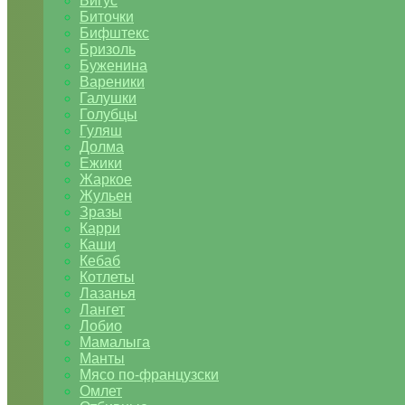
Бигус
Биточки
Бифштекс
Бризоль
Буженина
Вареники
Галушки
Голубцы
Гуляш
Долма
Ежики
Жаркое
Жульен
Зразы
Карри
Каши
Кебаб
Котлеты
Лазанья
Лангет
Лобио
Мамалыга
Манты
Мясо по-французски
Омлет