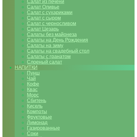
Салат из печени
Салат Оливье
Салат с сухариками
Салат с сыром
Салат с черносливом
Салат Цезарь
Салаты без майонеза
Салаты на День Рождения
Салаты на зиму
Салаты на свадебный стол
Салаты с гранатом
Слоеный салат
НАПИТКИ
Пунш
Чай
Кофе
Квас
Морс
Сбитень
Кисель
Компоты
Фруктовые
Лимонад
Газированные
Соки