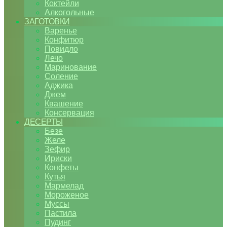
Коктейли
Алкогольные
ЗАГОТОВКИ
Варенье
Конфитюр
Повидло
Лечо
Маринование
Соление
Аджика
Джем
Квашение
Консервация
ДЕСЕРТЫ
Безе
Желе
Зефир
Ириски
Конфеты
Кутья
Мармелад
Мороженое
Муссы
Пастила
Пудинг