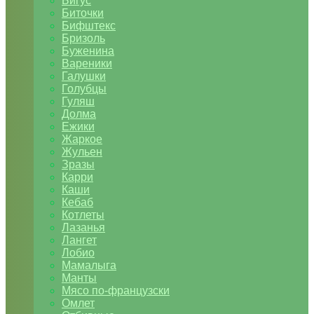
Бигус
Биточки
Бифштекс
Бризоль
Буженина
Вареники
Галушки
Голубцы
Гуляш
Долма
Ежики
Жаркое
Жульен
Зразы
Карри
Каши
Кебаб
Котлеты
Лазанья
Лангет
Лобио
Мамалыга
Манты
Мясо по-французски
Омлет