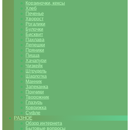
Корзиночки, кексы
Хлеб
Печенье
Хворост
Рогалики
Булочки
Бисквит
Пахлава
Лепешки
Пряники
Пицца
Хачапури
Чизкейк
Штрудель
Шарлотка
Манник
Запеканка
Пончики
Творожник
Глазурь
Коврижка
Суфле
РАЗНОЕ
Обзор интернета
Бытовые вопросы