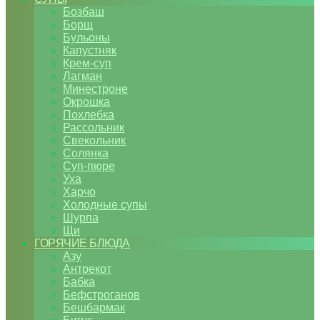
Бозбаш
Борщ
Бульоны
Капустняк
Крем-суп
Лагман
Минестроне
Окрошка
Похлебка
Рассольник
Свекольник
Солянка
Суп-пюре
Уха
Харчо
Холодные супы
Шурпа
Щи
ГОРЯЧИЕ БЛЮДА
Азу
Антрекот
Бабка
Бефстроганов
Бешбармак