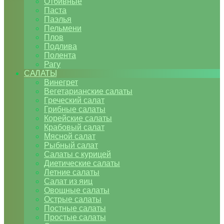
Отбивные
Паста
Паэлья
Пельмени
Плов
Подлива
Полента
Рагу
САЛАТЫ
Винегрет
Вегетарианские салаты
Греческий салат
Грибные салаты
Корейские салаты
Крабовый салат
Мясной салат
Рыбный салат
Салаты с курицей
Диетические салаты
Летние салаты
Салат из яиц
Овощные салаты
Острые салаты
Постные салаты
Простые салаты