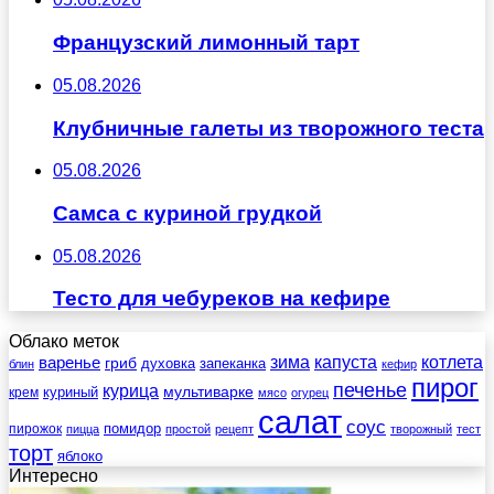
Французский лимонный тарт
05.08.2026
Клубничные галеты из творожного теста
05.08.2026
Самса с куриной грудкой
05.08.2026
Тесто для чебуреков на кефире
Облако меток
зима
котлета
варенье
капуста
гриб
духовка
запеканка
блин
кефир
пирог
печенье
курица
мультиварке
куриный
крем
мясо
огурец
салат
соус
помидор
пирожок
пицца
простой
рецепт
творожный
тест
торт
яблоко
Интересно