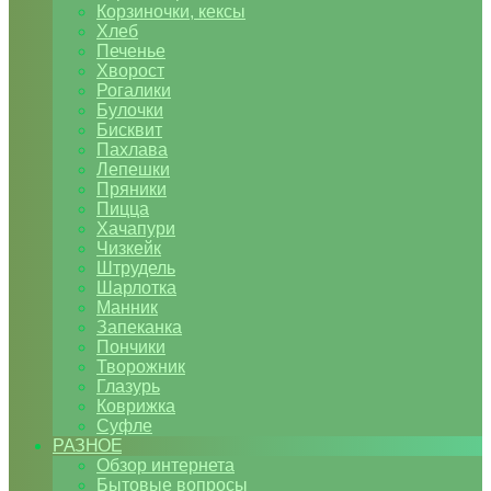
Корзиночки, кексы
Хлеб
Печенье
Хворост
Рогалики
Булочки
Бисквит
Пахлава
Лепешки
Пряники
Пицца
Хачапури
Чизкейк
Штрудель
Шарлотка
Манник
Запеканка
Пончики
Творожник
Глазурь
Коврижка
Суфле
РАЗНОЕ
Обзор интернета
Бытовые вопросы