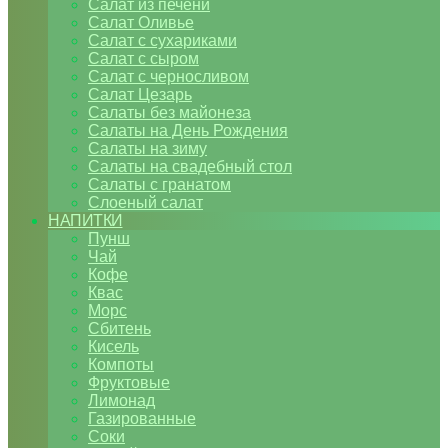
Салат из печени
Салат Оливье
Салат с сухариками
Салат с сыром
Салат с черносливом
Салат Цезарь
Салаты без майонеза
Салаты на День Рождения
Салаты на зиму
Салаты на свадебный стол
Салаты с гранатом
Слоеный салат
НАПИТКИ
Пунш
Чай
Кофе
Квас
Морс
Сбитень
Кисель
Компоты
Фруктовые
Лимонад
Газированные
Соки