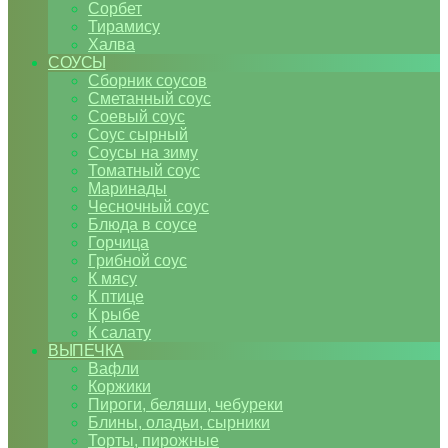
Сорбет
Тирамису
Халва
СОУСЫ
Сборник соусов
Сметанный соус
Соевый соус
Соус сырный
Соусы на зиму
Томатный соус
Маринады
Чесночный соус
Блюда в соусе
Горчица
Грибной соус
К мясу
К птице
К рыбе
К салату
ВЫПЕЧКА
Вафли
Коржики
Пироги, беляши, чебуреки
Блины, оладьи, сырники
Торты, пирожные