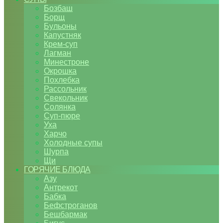
Бозбаш
Борщ
Бульоны
Капустняк
Крем-суп
Лагман
Минестроне
Окрошка
Похлебка
Рассольник
Свекольник
Солянка
Суп-пюре
Уха
Харчо
Холодные супы
Шурпа
Щи
ГОРЯЧИЕ БЛЮДА
Азу
Антрекот
Бабка
Бефстроганов
Бешбармак