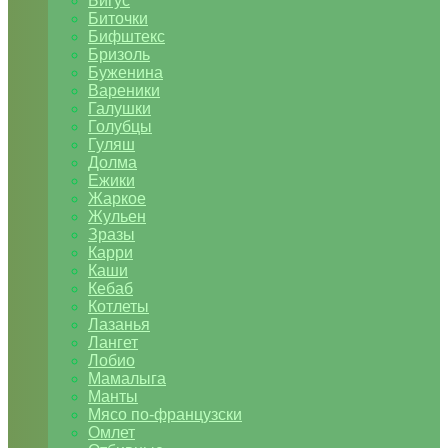
Бигус
Биточки
Бифштекс
Бризоль
Буженина
Вареники
Галушки
Голубцы
Гуляш
Долма
Ежики
Жаркое
Жульен
Зразы
Карри
Каши
Кебаб
Котлеты
Лазанья
Лангет
Лобио
Мамалыга
Манты
Мясо по-французски
Омлет