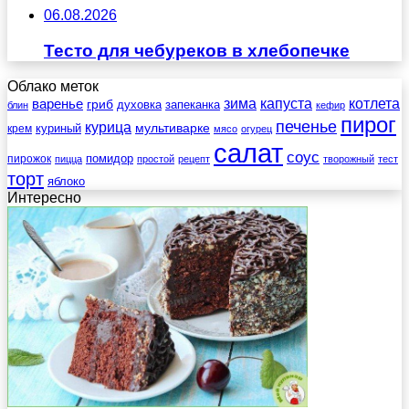
06.08.2026
Тесто для чебуреков в хлебопечке
Облако меток
зима
котлета
варенье
капуста
гриб
духовка
запеканка
блин
кефир
пирог
печенье
курица
мультиварке
куриный
крем
мясо
огурец
салат
соус
помидор
пирожок
пицца
простой
рецепт
творожный
тест
торт
яблоко
Интересно