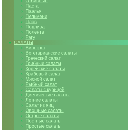
Отбивные
Паста
Паэлья
Пельмени
Плов
Подлива
Полента
Рагу
САЛАТЫ
Винегрет
Вегетарианские салаты
Греческий салат
Грибные салаты
Корейские салаты
Крабовый салат
Мясной салат
Рыбный салат
Салаты с курицей
Диетические салаты
Летние салаты
Салат из яиц
Овощные салаты
Острые салаты
Постные салаты
Простые салаты