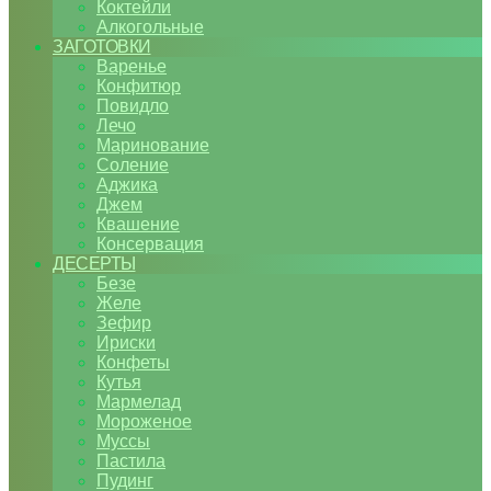
Коктейли
Алкогольные
ЗАГОТОВКИ
Варенье
Конфитюр
Повидло
Лечо
Маринование
Соление
Аджика
Джем
Квашение
Консервация
ДЕСЕРТЫ
Безе
Желе
Зефир
Ириски
Конфеты
Кутья
Мармелад
Мороженое
Муссы
Пастила
Пудинг