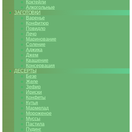
Коктейли
Алкогольные
ЗАГОТОВКИ
Варенье
Конфитюр
Повидло
Лечо
Маринование
Соление
Аджика
Джем
Квашение
Консервация
ДЕСЕРТЫ
Безе
Желе
Зефир
Ириски
Конфеты
Кутья
Мармелад
Мороженое
Муссы
Пастила
Пудинг