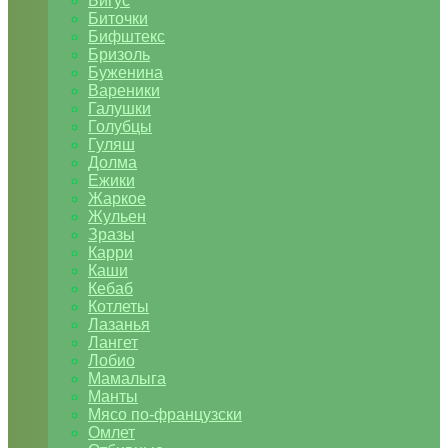
Бигус
Биточки
Бифштекс
Бризоль
Буженина
Вареники
Галушки
Голубцы
Гуляш
Долма
Ежики
Жаркое
Жульен
Зразы
Карри
Каши
Кебаб
Котлеты
Лазанья
Лангет
Лобио
Мамалыга
Манты
Мясо по-французски
Омлет