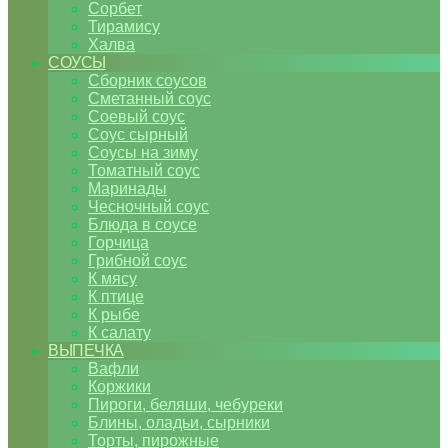
Сорбет
Тирамису
Халва
СОУСЫ
Сборник соусов
Сметанный соус
Соевый соус
Соус сырный
Соусы на зиму
Томатный соус
Маринады
Чесночный соус
Блюда в соусе
Горчица
Грибной соус
К мясу
К птице
К рыбе
К салату
ВЫПЕЧКА
Вафли
Коржики
Пироги, беляши, чебуреки
Блины, оладьи, сырники
Торты, пирожные