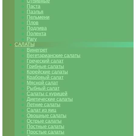
Отбивные
Паста
Паэлья
Пельмени
Плов
Подлива
Полента
Рагу
САЛАТЫ
Винегрет
Вегетарианские салаты
Греческий салат
Грибные салаты
Корейские салаты
Крабовый салат
Мясной салат
Рыбный салат
Салаты с курицей
Диетические салаты
Летние салаты
Салат из яиц
Овощные салаты
Острые салаты
Постные салаты
Простые салаты