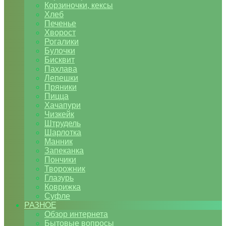
Корзиночки, кексы
Хлеб
Печенье
Хворост
Рогалики
Булочки
Бисквит
Пахлава
Лепешки
Пряники
Пицца
Хачапури
Чизкейк
Штрудель
Шарлотка
Манник
Запеканка
Пончики
Творожник
Глазурь
Коврижка
Суфле
РАЗНОЕ
Обзор интернета
Бытовые вопросы