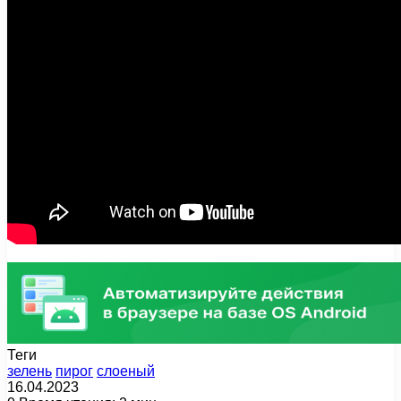
Теги
зелень
пирог
слоеный
16.04.2023