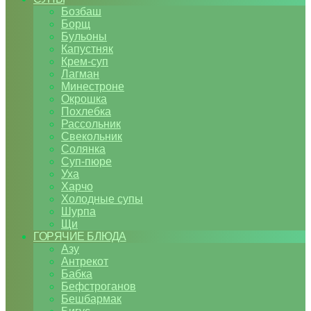
Бозбаш
Борщ
Бульоны
Капустняк
Крем-суп
Лагман
Минестроне
Окрошка
Похлебка
Рассольник
Свекольник
Солянка
Суп-пюре
Уха
Харчо
Холодные супы
Шурпа
Щи
ГОРЯЧИЕ БЛЮДА
Азу
Антрекот
Бабка
Бефстроганов
Бешбармак