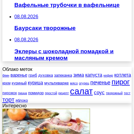
Вафельные трубочки в вафельнице
08.08.2026
Баурсаки творожные
08.08.2026
Эклеры с шоколадной помадкой и
масляным кремом
Облако меток
зима
котлета
варенье
капуста
гриб
духовка
запеканка
блин
кефир
пирог
печенье
курица
мультиварке
куриный
крем
мясо
огурец
салат
соус
помидор
пирожок
пицца
простой
рецепт
творожный
тест
торт
яблоко
Интересно