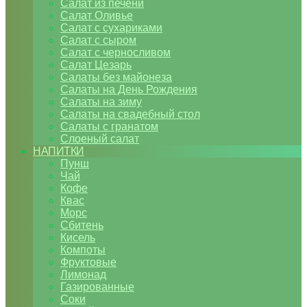
Салат из печени
Салат Оливье
Салат с сухариками
Салат с сыром
Салат с черносливом
Салат Цезарь
Салаты без майонеза
Салаты на День Рождения
Салаты на зиму
Салаты на свадебный стол
Салаты с гранатом
Слоеный салат
НАПИТКИ
Пунш
Чай
Кофе
Квас
Морс
Сбитень
Кисель
Компоты
Фруктовые
Лимонад
Газированные
Соки