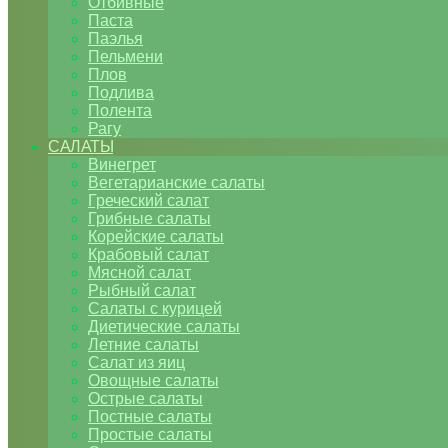
Отбивные
Паста
Паэлья
Пельмени
Плов
Подлива
Полента
Рагу
САЛАТЫ
Винегрет
Вегетарианские салаты
Греческий салат
Грибные салаты
Корейские салаты
Крабовый салат
Мясной салат
Рыбный салат
Салаты с курицей
Диетические салаты
Летние салаты
Салат из яиц
Овощные салаты
Острые салаты
Постные салаты
Простые салаты