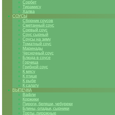
Сорбет
Тирамису
Халва
СОУСЫ
Сборник соусов
Сметанный соус
Соевый соус
Соус сырный
Соусы на зиму
Томатный соус
Маринады
Чесночный соус
Блюда в соусе
Горчица
Грибной соус
К мясу
К птице
К рыбе
К салату
ВЫПЕЧКА
Вафли
Коржики
Пироги, беляши, чебуреки
Блины, оладьи, сырники
Торты, пирожные