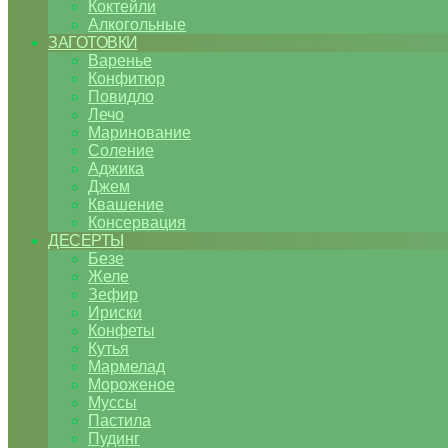
Коктейли
Алкогольные
ЗАГОТОВКИ
Варенье
Конфитюр
Повидло
Лечо
Маринование
Соление
Аджика
Джем
Квашение
Консервация
ДЕСЕРТЫ
Безе
Желе
Зефир
Ириски
Конфеты
Кутья
Мармелад
Мороженое
Муссы
Пастила
Пудинг