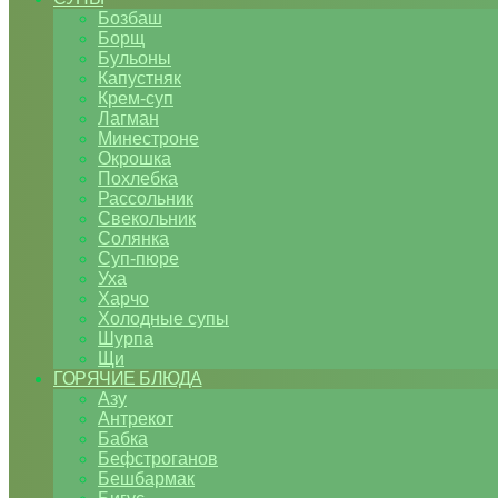
Бозбаш
Борщ
Бульоны
Капустняк
Крем-суп
Лагман
Минестроне
Окрошка
Похлебка
Рассольник
Свекольник
Солянка
Суп-пюре
Уха
Харчо
Холодные супы
Шурпа
Щи
ГОРЯЧИЕ БЛЮДА
Азу
Антрекот
Бабка
Бефстроганов
Бешбармак