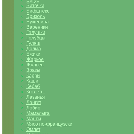
Бигус
Биточки
Бифштекс
Бризоль
Буженина
Вареники
Галушки
Голубцы
Гуляш
Долма
Ежики
Жаркое
Жульен
Зразы
Карри
Каши
Кебаб
Котлеты
Лазанья
Лангет
Лобио
Мамалыга
Манты
Мясо по-французски
Омлет