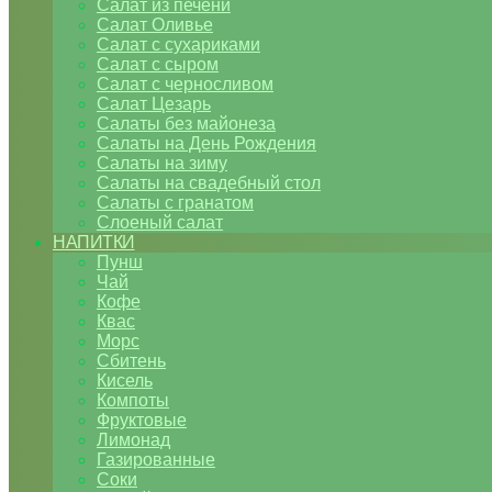
Салат из печени
Салат Оливье
Салат с сухариками
Салат с сыром
Салат с черносливом
Салат Цезарь
Салаты без майонеза
Салаты на День Рождения
Салаты на зиму
Салаты на свадебный стол
Салаты с гранатом
Слоеный салат
НАПИТКИ
Пунш
Чай
Кофе
Квас
Морс
Сбитень
Кисель
Компоты
Фруктовые
Лимонад
Газированные
Соки