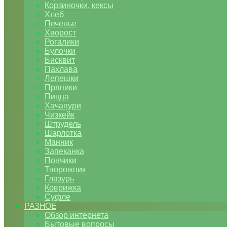
Корзиночки, кексы
Хлеб
Печенье
Хворост
Рогалики
Булочки
Бисквит
Пахлава
Лепешки
Пряники
Пицца
Хачапури
Чизкейк
Штрудель
Шарлотка
Манник
Запеканка
Пончики
Творожник
Глазурь
Коврижка
Суфле
РАЗНОЕ
Обзор интернета
Бытовые вопросы