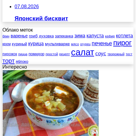
07.08.2026
Японский бисквит
Облако меток
зима
котлета
варенье
капуста
гриб
духовка
запеканка
блин
кефир
пирог
печенье
курица
мультиварке
куриный
крем
мясо
огурец
салат
соус
помидор
пирожок
пицца
простой
рецепт
творожный
тест
торт
яблоко
Интересно