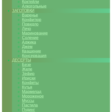
Коктейли
Алкогольные
ЗАГОТОВКИ
Варенье
Конфитюр
Повидло
Лечо
Маринование
Соление
Аджика
Джем
Квашение
Консервация
ДЕСЕРТЫ
Безе
Желе
Зефир
Ириски
Конфеты
Кутья
Мармелад
Мороженое
Муссы
Пастила
Пудинг