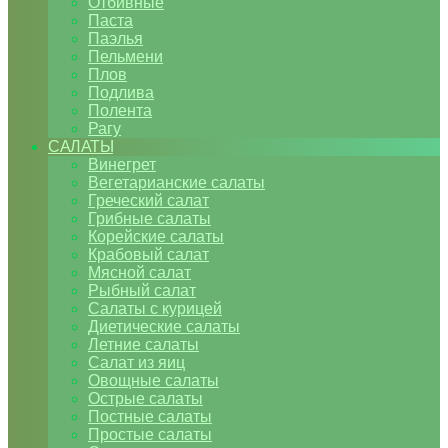
Отбивные
Паста
Паэлья
Пельмени
Плов
Подлива
Полента
Рагу
САЛАТЫ
Винегрет
Вегетарианские салаты
Греческий салат
Грибные салаты
Корейские салаты
Крабовый салат
Мясной салат
Рыбный салат
Салаты с курицей
Диетические салаты
Летние салаты
Салат из яиц
Овощные салаты
Острые салаты
Постные салаты
Простые салаты