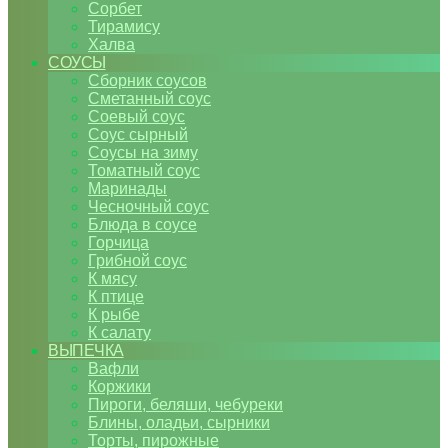
Сорбет
Тирамису
Халва
СОУСЫ
Сборник соусов
Сметанный соус
Соевый соус
Соус сырный
Соусы на зиму
Томатный соус
Маринады
Чесночный соус
Блюда в соусе
Горчица
Грибной соус
К мясу
К птице
К рыбе
К салату
ВЫПЕЧКА
Вафли
Коржики
Пироги, беляши, чебуреки
Блины, оладьи, сырники
Торты, пирожные