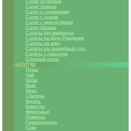
Салат из печени
Салат Оливье
Салат с сухариками
Салат с сыром
Салат с черносливом
Салат Цезарь
Салаты без майонеза
Салаты на День Рождения
Салаты на зиму
Салаты на свадебный стол
Салаты с гранатом
Слоеный салат
НАПИТКИ
Пунш
Чай
Кофе
Квас
Морс
Сбитень
Кисель
Компоты
Фруктовые
Лимонад
Газированные
Соки