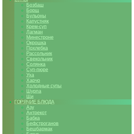
Бозбаш
Борщ
Бульоны
Капустняк
Крем-суп
Лагман
Минестроне
Окрошка
Похлебка
Рассольник
Свекольник
Солянка
Суп-пюре
Уха
Харчо
Холодные супы
Шурпа
Щи
ГОРЯЧИЕ БЛЮДА
Азу
Антрекот
Бабка
Бефстроганов
Бешбармак