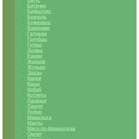
Бигус
Биточки
Бифштекс
Бризоль
Буженина
Вареники
Галушки
Голубцы
Гуляш
Долма
Ежики
Жаркое
Жульен
Зразы
Карри
Каши
Кебаб
Котлеты
Лазанья
Лангет
Лобио
Мамалыга
Манты
Мясо по-французски
Омлет