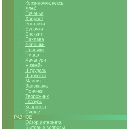
Корзиночки, кексы
Хлеб
Печенье
Хворост
Рогалики
Булочки
Бисквит
Пахлава
Лепешки
Пряники
Пицца
Хачапури
Чизкейк
Штрудель
Шарлотка
Манник
Запеканка
Пончики
Творожник
Глазурь
Коврижка
Суфле
РАЗНОЕ
Обзор интернета
Бытовые вопросы