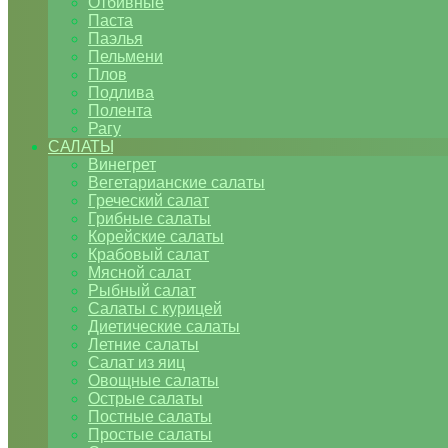
Отбивные
Паста
Паэлья
Пельмени
Плов
Подлива
Полента
Рагу
САЛАТЫ
Винегрет
Вегетарианские салаты
Греческий салат
Грибные салаты
Корейские салаты
Крабовый салат
Мясной салат
Рыбный салат
Салаты с курицей
Диетические салаты
Летние салаты
Салат из яиц
Овощные салаты
Острые салаты
Постные салаты
Простые салаты