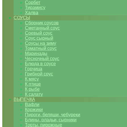
Сорбет
Тирамису
Халва
СОУСЫ
Сборник соусов
Сметанный соус
Соевый соус
Соус сырный
Соусы на зиму
Томатный соус
Маринады
Чесночный соус
Блюда в соусе
Горчица
Грибной соус
К мясу
К птице
К рыбе
К салату
ВЫПЕЧКА
Вафли
Коржики
Пироги, беляши, чебуреки
Блины, оладьи, сырники
Торты, пирожные