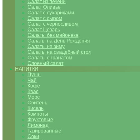
Салат из печени
Салат Оливье
Салат с сухариками
Салат с сыром
Салат с черносливом
Салат Цезарь
Салаты без майонеза
Салаты на День Рождения
Салаты на зиму
Салаты на свадебный стол
Салаты с гранатом
Слоеный салат
НАПИТКИ
Пунш
Чай
Кофе
Квас
Морс
Сбитень
Кисель
Компоты
Фруктовые
Лимонад
Газированные
Соки