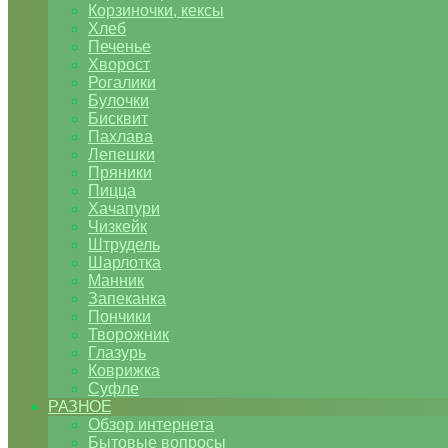
Корзиночки, кексы
Хлеб
Печенье
Хворост
Рогалики
Булочки
Бисквит
Пахлава
Лепешки
Пряники
Пицца
Хачапури
Чизкейк
Штрудель
Шарлотка
Манник
Запеканка
Пончики
Творожник
Глазурь
Коврижка
Суфле
РАЗНОЕ
Обзор интернета
Бытовые вопросы