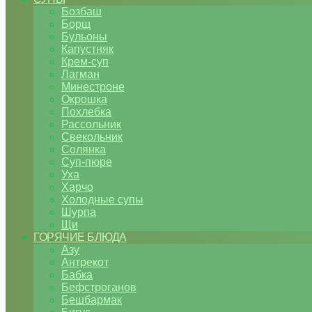
Бозбаш
Борщ
Бульоны
Капустняк
Крем-суп
Лагман
Минестроне
Окрошка
Похлебка
Рассольник
Свекольник
Солянка
Суп-пюре
Уха
Харчо
Холодные супы
Шурпа
Щи
ГОРЯЧИЕ БЛЮДА
Азу
Антрекот
Бабка
Бефстроганов
Бешбармак