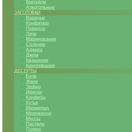
Коктейли
Алкогольные
ЗАГОТОВКИ
Варенье
Конфитюр
Повидло
Лечо
Маринование
Соление
Аджика
Джем
Квашение
Консервация
ДЕСЕРТЫ
Безе
Желе
Зефир
Ириски
Конфеты
Кутья
Мармелад
Мороженое
Муссы
Пастила
Пудинг