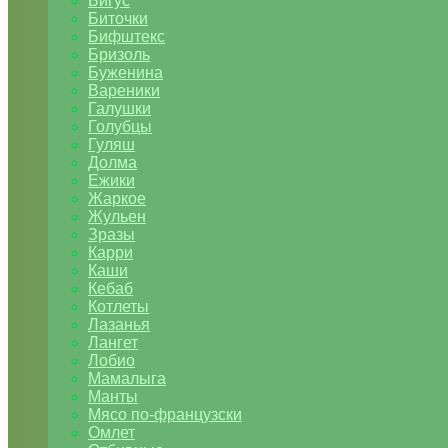
Бигус
Биточки
Бифштекс
Бризоль
Буженина
Вареники
Галушки
Голубцы
Гуляш
Долма
Ежики
Жаркое
Жульен
Зразы
Карри
Каши
Кебаб
Котлеты
Лазанья
Лангет
Лобио
Мамалыга
Манты
Мясо по-французски
Омлет