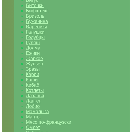
Бигус
Биточки
Бифштекс
Бризоль
Буженина
Вареники
Галушки
Голубцы
Гуляш
Долма
Ежики
Жаркое
Жульен
Зразы
Карри
Каши
Кебаб
Котлеты
Лазанья
Лангет
Лобио
Мамалыга
Манты
Мясо по-французски
Омлет