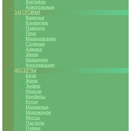
Коктейли
Алкогольные
ЗАГОТОВКИ
Варенье
Конфитюр
Повидло
Лечо
Маринование
Соление
Аджика
Джем
Квашение
Консервация
ДЕСЕРТЫ
Безе
Желе
Зефир
Ириски
Конфеты
Кутья
Мармелад
Мороженое
Муссы
Пастила
Пудинг