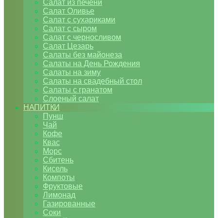
Салат из печени
Салат Оливье
Салат с сухариками
Салат с сыром
Салат с черносливом
Салат Цезарь
Салаты без майонеза
Салаты на День Рождения
Салаты на зиму
Салаты на свадебный стол
Салаты с гранатом
Слоеный салат
НАПИТКИ
Пунш
Чай
Кофе
Квас
Морс
Сбитень
Кисель
Компоты
Фруктовые
Лимонад
Газированные
Соки