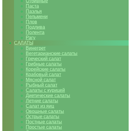
Отбивные
Паста
Паэлья
Пельмени
Плов
Подлива
Полента
Рагу
САЛАТЫ
Винегрет
Вегетарианские салаты
Греческий салат
Грибные салаты
Корейские салаты
Крабовый салат
Мясной салат
Рыбный салат
Салаты с курицей
Диетические салаты
Летние салаты
Салат из яиц
Овощные салаты
Острые салаты
Постные салаты
Простые салаты