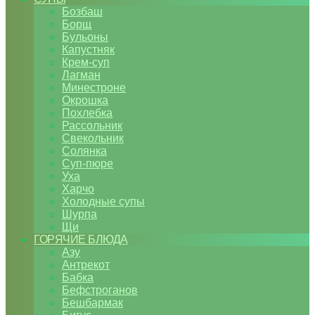
Бозбаш
Борщ
Бульоны
Капустняк
Крем-суп
Лагман
Минестроне
Окрошка
Похлебка
Рассольник
Свекольник
Солянка
Суп-пюре
Уха
Харчо
Холодные супы
Шурпа
Щи
ГОРЯЧИЕ БЛЮДА
Азу
Антрекот
Бабка
Бефстроганов
Бешбармак