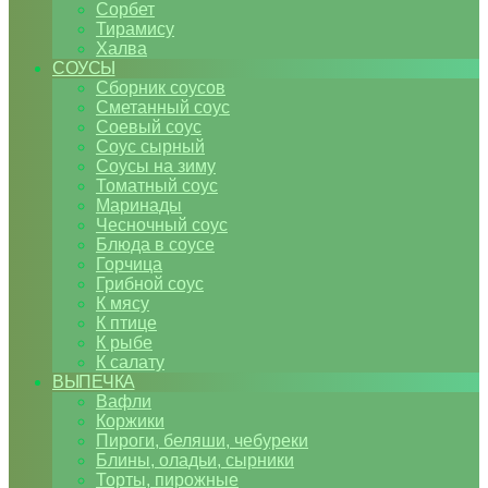
Сорбет
Тирамису
Халва
СОУСЫ
Сборник соусов
Сметанный соус
Соевый соус
Соус сырный
Соусы на зиму
Томатный соус
Маринады
Чесночный соус
Блюда в соусе
Горчица
Грибной соус
К мясу
К птице
К рыбе
К салату
ВЫПЕЧКА
Вафли
Коржики
Пироги, беляши, чебуреки
Блины, оладьи, сырники
Торты, пирожные