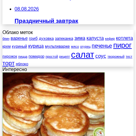
08.08.2026
Праздничный завтрак
Облако меток
зима
котлета
варенье
капуста
гриб
духовка
запеканка
блин
кефир
пирог
печенье
курица
мультиварке
куриный
крем
мясо
огурец
салат
соус
помидор
пирожок
пицца
простой
рецепт
творожный
тест
торт
яблоко
Интересно