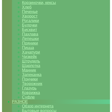
Корзиночки, кексы
Хлеб
Печенье
Хворост
Рогалики
Булочки
Бисквит
Пахлава
Лепешки
Пряники
Пицца
Хачапури
Чизкейк
Штрудель
Шарлотка
Манник
Запеканка
Пончики
Творожник
Глазурь
Коврижка
Суфле
РАЗНОЕ
Обзор интернета
Бытовые вопросы