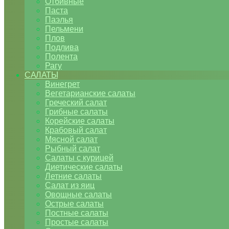
Отбивные
Паста
Паэлья
Пельмени
Плов
Подлива
Полента
Рагу
САЛАТЫ
Винегрет
Вегетарианские салаты
Греческий салат
Грибные салаты
Корейские салаты
Крабовый салат
Мясной салат
Рыбный салат
Салаты с курицей
Диетические салаты
Летние салаты
Салат из яиц
Овощные салаты
Острые салаты
Постные салаты
Простые салаты