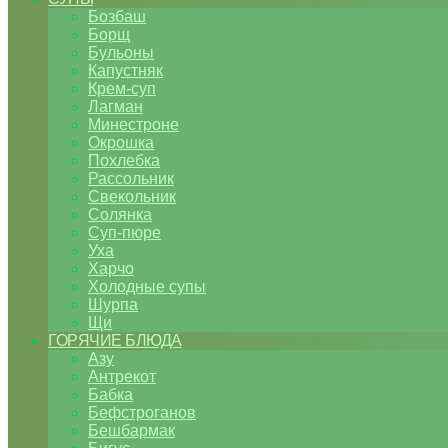
Бозбаш
Борщ
Бульоны
Капустняк
Крем-суп
Лагман
Минестроне
Окрошка
Похлебка
Рассольник
Свекольник
Солянка
Суп-пюре
Уха
Харчо
Холодные супы
Шурпа
Щи
ГОРЯЧИЕ БЛЮДА
Азу
Антрекот
Бабка
Бефстроганов
Бешбармак