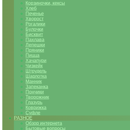
Корзиночки, кексы
Хлеб
Печенье
Хворост
Рогалики
Булочки
Бисквит
Пахлава
Лепешки
Пряники
Пицца
Хачапури
Чизкейк
Штрудель
Шарлотка
Манник
Запеканка
Пончики
Творожник
Глазурь
Коврижка
Суфле
РАЗНОЕ
Обзор интернета
Бытовые вопросы