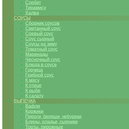
Сорбет
Тирамису
Халва
СОУСЫ
Сборник соусов
Сметанный соус
Соевый соус
Соус сырный
Соусы на зиму
Томатный соус
Маринады
Чесночный соус
Блюда в соусе
Горчица
Грибной соус
К мясу
К птице
К рыбе
К салату
ВЫПЕЧКА
Вафли
Коржики
Пироги, беляши, чебуреки
Блины, оладьи, сырники
Торты, пирожные