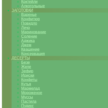
Коктейли
Алкогольные
ЗАГОТОВКИ
Варенье
Конфитюр
Повидло
Лечо
Маринование
Соление
Аджика
Джем
Квашение
Консервация
ДЕСЕРТЫ
Безе
Желе
Зефир
Ириски
Конфеты
Кутья
Мармелад
Мороженое
Муссы
Пастила
Пудинг