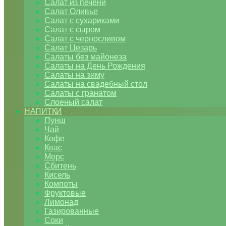
Салат из печени
Салат Оливье
Салат с сухариками
Салат с сыром
Салат с черносливом
Салат Цезарь
Салаты без майонеза
Салаты на День Рождения
Салаты на зиму
Салаты на свадебный стол
Салаты с гранатом
Слоеный салат
НАПИТКИ
Пунш
Чай
Кофе
Квас
Морс
Сбитень
Кисель
Компоты
Фруктовые
Лимонад
Газированные
Соки