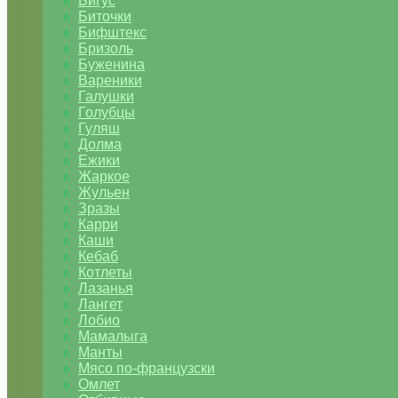
Бигус
Биточки
Бифштекс
Бризоль
Буженина
Вареники
Галушки
Голубцы
Гуляш
Долма
Ежики
Жаркое
Жульен
Зразы
Карри
Каши
Кебаб
Котлеты
Лазанья
Лангет
Лобио
Мамалыга
Манты
Мясо по-французски
Омлет