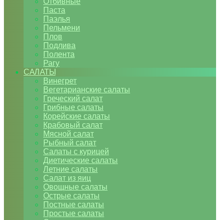
Отбивные
Паста
Паэлья
Пельмени
Плов
Подлива
Полента
Рагу
САЛАТЫ
Винегрет
Вегетарианские салаты
Греческий салат
Грибные салаты
Корейские салаты
Крабовый салат
Мясной салат
Рыбный салат
Салаты с курицей
Диетические салаты
Летние салаты
Салат из яиц
Овощные салаты
Острые салаты
Постные салаты
Простые салаты