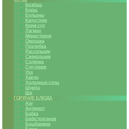
Бозбаш
Борщ
Бульоны
Капустняк
Крем-суп
Лагман
Минестроне
Окрошка
Похлебка
Рассольник
Свекольник
Солянка
Суп-пюре
Уха
Харчо
Холодные супы
Шурпа
Щи
ГОРЯЧИЕ БЛЮДА
Азу
Антрекот
Бабка
Бефстроганов
Бешбармак