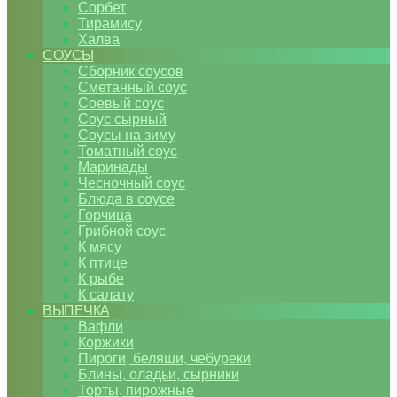
Сорбет
Тирамису
Халва
СОУСЫ
Сборник соусов
Сметанный соус
Соевый соус
Соус сырный
Соусы на зиму
Томатный соус
Маринады
Чесночный соус
Блюда в соусе
Горчица
Грибной соус
К мясу
К птице
К рыбе
К салату
ВЫПЕЧКА
Вафли
Коржики
Пироги, беляши, чебуреки
Блины, оладьи, сырники
Торты, пирожные