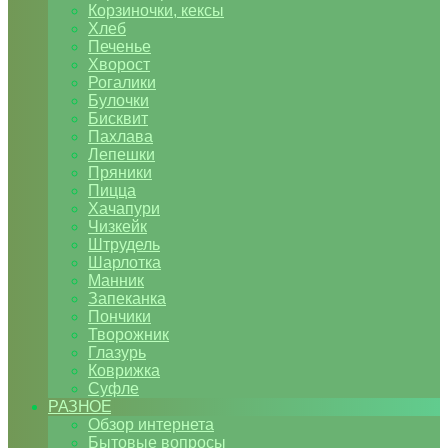
Корзиночки, кексы
Хлеб
Печенье
Хворост
Рогалики
Булочки
Бисквит
Пахлава
Лепешки
Пряники
Пицца
Хачапури
Чизкейк
Штрудель
Шарлотка
Манник
Запеканка
Пончики
Творожник
Глазурь
Коврижка
Суфле
РАЗНОЕ
Обзор интернета
Бытовые вопросы