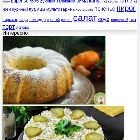
зима
котлета
варенье
капуста
гриб
духовка
запеканка
блин
кефир
пирог
печенье
курица
мультиварке
куриный
крем
мясо
огурец
салат
соус
помидор
пирожок
пицца
простой
рецепт
творожный
тест
торт
яблоко
Интересно