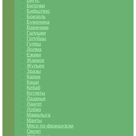
Бигус
Биточки
Бифштекс
Бризоль
Буженина
Вареники
Галушки
Голубцы
Гуляш
Долма
Ежики
Жаркое
Жульен
Зразы
Карри
Каши
Кебаб
Котлеты
Лазанья
Лангет
Лобио
Мамалыга
Манты
Мясо по-французски
Омлет