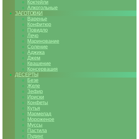
Коктейли
Алкогольные
ЗАГОТОВКИ
Варенье
Конфитюр
Повидло
Лечо
Маринование
Соление
Аджика
Джем
Квашение
Консервация
ДЕСЕРТЫ
Безе
Желе
Зефир
Ириски
Конфеты
Кутья
Мармелад
Мороженое
Муссы
Пастила
Пудинг