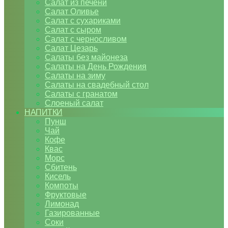
Салат из печени
Салат Оливье
Салат с сухариками
Салат с сыром
Салат с черносливом
Салат Цезарь
Салаты без майонеза
Салаты на День Рождения
Салаты на зиму
Салаты на свадебный стол
Салаты с гранатом
Слоеный салат
НАПИТКИ
Пунш
Чай
Кофе
Квас
Морс
Сбитень
Кисель
Компоты
Фруктовые
Лимонад
Газированные
Соки