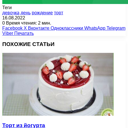
Теги
девочка
день
рождение
торт
16.08.2022
0
Время чтения: 2 мин.
Facebook
X
Вконтакте
Одноклассники
WhatsApp
Telegram
Viber
Печатать
ПОХОЖИЕ СТАТЬИ
Торт из йогурта