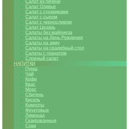
Салат из печени
Салат Оливье
Салат с сухариками
Салат с сыром
Салат с черносливом
Салат Цезарь
Салаты без майонеза
Салаты на День Рождения
Салаты на зиму
Салаты на свадебный стол
Салаты с гранатом
Слоеный салат
НАПИТКИ
Пунш
Чай
Кофе
Квас
Морс
Сбитень
Кисель
Компоты
Фруктовые
Лимонад
Газированные
Соки