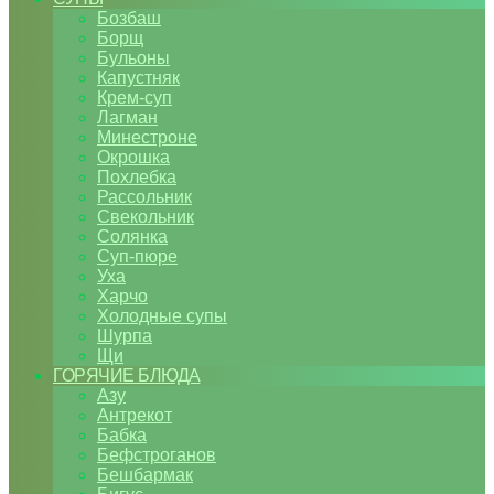
Бозбаш
Борщ
Бульоны
Капустняк
Крем-суп
Лагман
Минестроне
Окрошка
Похлебка
Рассольник
Свекольник
Солянка
Суп-пюре
Уха
Харчо
Холодные супы
Шурпа
Щи
ГОРЯЧИЕ БЛЮДА
Азу
Антрекот
Бабка
Бефстроганов
Бешбармак