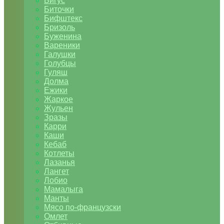
Бигус
Биточки
Бифштекс
Бризоль
Буженина
Вареники
Галушки
Голубцы
Гуляш
Долма
Ежики
Жаркое
Жульен
Зразы
Карри
Каши
Кебаб
Котлеты
Лазанья
Лангет
Лобио
Мамалыга
Манты
Мясо по-французски
Омлет