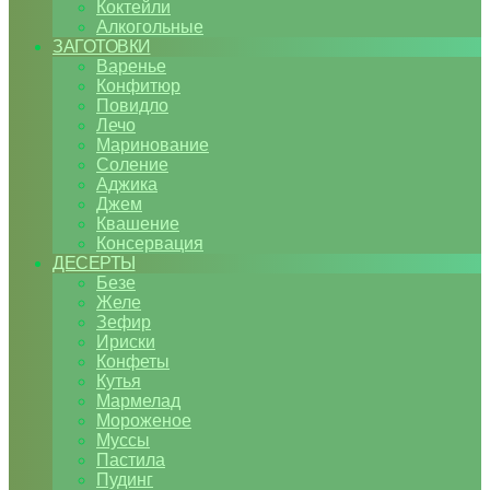
Коктейли
Алкогольные
ЗАГОТОВКИ
Варенье
Конфитюр
Повидло
Лечо
Маринование
Соление
Аджика
Джем
Квашение
Консервация
ДЕСЕРТЫ
Безе
Желе
Зефир
Ириски
Конфеты
Кутья
Мармелад
Мороженое
Муссы
Пастила
Пудинг