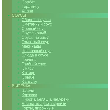
Сорбет
Тирамису
Халва
СОУСЫ
Сборник соусов
Сметанный соус
Соевый соус
Соус сырный
Соусы на зиму
Томатный соус
Маринады
Чесночный соус
Блюда в соусе
Горчица
Грибной соус
К мясу
К птице
К рыбе
К салату
ВЫПЕЧКА
Вафли
Коржики
Пироги, беляши, чебуреки
Блины, оладьи, сырники
Торты, пирожные