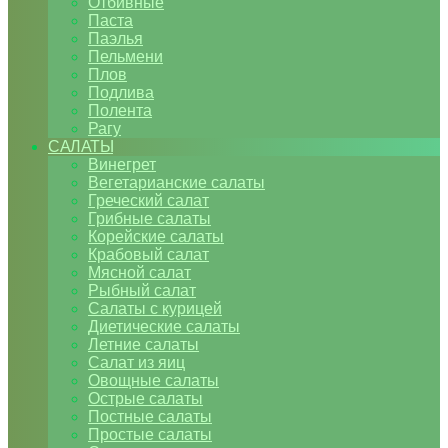
Отбивные
Паста
Паэлья
Пельмени
Плов
Подлива
Полента
Рагу
САЛАТЫ
Винегрет
Вегетарианские салаты
Греческий салат
Грибные салаты
Корейские салаты
Крабовый салат
Мясной салат
Рыбный салат
Салаты с курицей
Диетические салаты
Летние салаты
Салат из яиц
Овощные салаты
Острые салаты
Постные салаты
Простые салаты