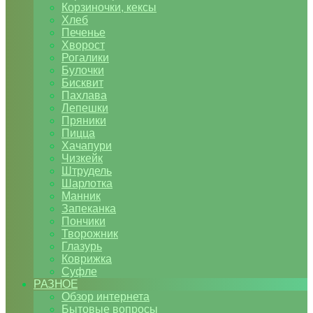
Корзиночки, кексы
Хлеб
Печенье
Хворост
Рогалики
Булочки
Бисквит
Пахлава
Лепешки
Пряники
Пицца
Хачапури
Чизкейк
Штрудель
Шарлотка
Манник
Запеканка
Пончики
Творожник
Глазурь
Коврижка
Суфле
РАЗНОЕ
Обзор интернета
Бытовые вопросы