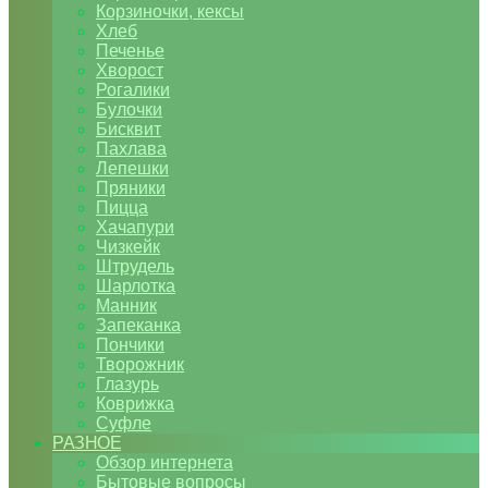
Корзиночки, кексы
Хлеб
Печенье
Хворост
Рогалики
Булочки
Бисквит
Пахлава
Лепешки
Пряники
Пицца
Хачапури
Чизкейк
Штрудель
Шарлотка
Манник
Запеканка
Пончики
Творожник
Глазурь
Коврижка
Суфле
РАЗНОЕ
Обзор интернета
Бытовые вопросы