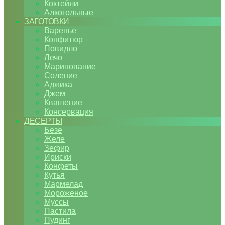
Коктейли
Алкогольные
ЗАГОТОВКИ
Варенье
Конфитюр
Повидло
Лечо
Маринование
Соление
Аджика
Джем
Квашение
Консервация
ДЕСЕРТЫ
Безе
Желе
Зефир
Ириски
Конфеты
Кутья
Мармелад
Мороженое
Муссы
Пастила
Пудинг