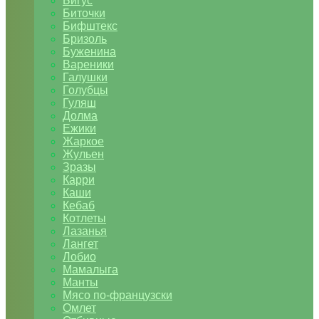
Бигус
Биточки
Бифштекс
Бризоль
Буженина
Вареники
Галушки
Голубцы
Гуляш
Долма
Ежики
Жаркое
Жульен
Зразы
Карри
Каши
Кебаб
Котлеты
Лазанья
Лангет
Лобио
Мамалыга
Манты
Мясо по-французски
Омлет