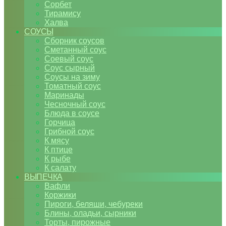
Сорбет
Тирамису
Халва
СОУСЫ
Сборник соусов
Сметанный соус
Соевый соус
Соус сырный
Соусы на зиму
Томатный соус
Маринады
Чесночный соус
Блюда в соусе
Горчица
Грибной соус
К мясу
К птице
К рыбе
К салату
ВЫПЕЧКА
Вафли
Коржики
Пироги, беляши, чебуреки
Блины, оладьи, сырники
Торты, пирожные