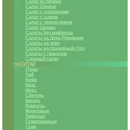
Салат из печени
Салат Оливье
Салат с сухариками
Салат с сыром
Салат с черносливом
Салат Цезарь
Салаты без майонеза
Салаты на День Рождения
Салаты на зиму
Салаты на свадебный стол
Салаты с гранатом
Слоеный салат
НАПИТКИ
Пунш
Чай
Кофе
Квас
Морс
Сбитень
Кисель
Компоты
Фруктовые
Лимонад
Газированные
Соки