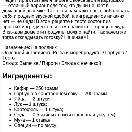
Рецепт приготовления пирога с консервой и картошкой
— отличный вариант для тех, кто души не чает в
домашней выпечке. Так, если вам захотелось побаловать
себя и родных вкусной сдобой, а ингредиентов никаких
нет — не беда! В этом рецепте и тесто состоит из
простых ингредиентов, и сама начинка — проще некуда.
В каждом доме эти продукты можно найти. Так зачем же
тогда откладывать готовку? Начинаем!
Назначение: На полдник
Основной ингредиент: Рыба и морепродукты / Горбуша /
Тесто
Блюдо: Выпечка / Пироги / Блюда с начинкой
Ингредиенты:
Кефир — 250 грамм;
Горбуша в собственном соку — 200 грамм;
Яйца — 2 штуки;
Лук — 1 штука;
Картофель — 1 штука;
Сода — 0.5 чайных ложки (гашенная уксусом);
Мука — 1 стакан;
Специи — по вкусу;