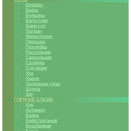
Бозбаш
Борщ
Бульоны
Капустняк
Крем-суп
Лагман
Минестроне
Окрошка
Похлебка
Рассольник
Свекольник
Солянка
Суп-пюре
Уха
Харчо
Холодные супы
Шурпа
Щи
ГОРЯЧИЕ БЛЮДА
Азу
Антрекот
Бабка
Бефстроганов
Бешбармак