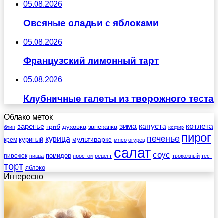
05.08.2026
Овсяные оладьи с яблоками
05.08.2026
Французский лимонный тарт
05.08.2026
Клубничные галеты из творожного теста
Облако меток
зима
котлета
варенье
капуста
гриб
духовка
запеканка
блин
кефир
пирог
печенье
курица
мультиварке
куриный
крем
мясо
огурец
салат
соус
помидор
пирожок
пицца
простой
рецепт
творожный
тест
торт
яблоко
Интересно