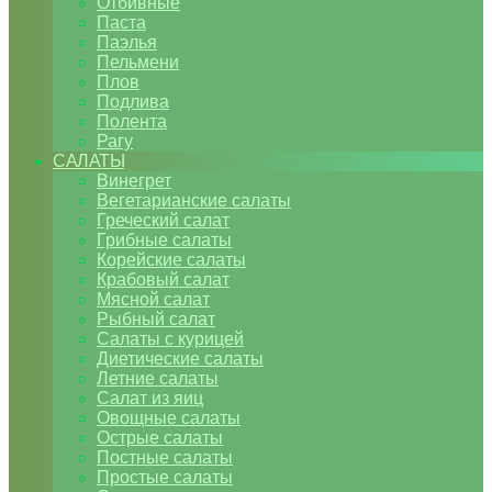
Отбивные
Паста
Паэлья
Пельмени
Плов
Подлива
Полента
Рагу
САЛАТЫ
Винегрет
Вегетарианские салаты
Греческий салат
Грибные салаты
Корейские салаты
Крабовый салат
Мясной салат
Рыбный салат
Салаты с курицей
Диетические салаты
Летние салаты
Салат из яиц
Овощные салаты
Острые салаты
Постные салаты
Простые салаты