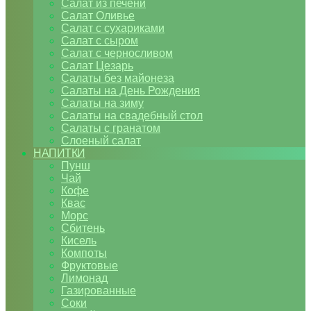
Салат из печени
Салат Оливье
Салат с сухариками
Салат с сыром
Салат с черносливом
Салат Цезарь
Салаты без майонеза
Салаты на День Рождения
Салаты на зиму
Салаты на свадебный стол
Салаты с гранатом
Слоеный салат
НАПИТКИ
Пунш
Чай
Кофе
Квас
Морс
Сбитень
Кисель
Компоты
Фруктовые
Лимонад
Газированные
Соки