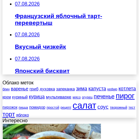
07.08.2026
Французский яблочный тарт-
перевертыш
07.08.2026
Вкусный чизкейк
07.08.2026
Японский бисквит
Облако меток
зима
котлета
варенье
капуста
гриб
духовка
запеканка
блин
кефир
пирог
печенье
курица
мультиварке
куриный
крем
мясо
огурец
салат
соус
помидор
пирожок
пицца
простой
рецепт
творожный
тест
торт
яблоко
Интересно