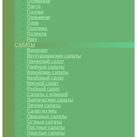
Отбивные
Паста
Паэлья
Пельмени
Плов
Подлива
Полента
Рагу
САЛАТЫ
Винегрет
Вегетарианские салаты
Греческий салат
Грибные салаты
Корейские салаты
Крабовый салат
Мясной салат
Рыбный салат
Салаты с курицей
Диетические салаты
Летние салаты
Салат из яиц
Овощные салаты
Острые салаты
Постные салаты
Простые салаты