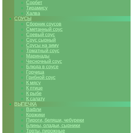
Сорбет
Тирамису
Халва
СОУСЫ
Сборник соусов
Сметанный соус
Соевый соус
Соус сырный
Соусы на зиму
Томатный соус
Маринады
Чесночный соус
Блюда в соусе
Горчица
Грибной соус
К мясу
К птице
К рыбе
К салату
ВЫПЕЧКА
Вафли
Коржики
Пироги, беляши, чебуреки
Блины, оладьи, сырники
Торты, пирожные