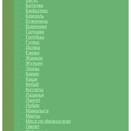
Бигус
Биточки
Бифштекс
Бризоль
Буженина
Вареники
Галушки
Голубцы
Гуляш
Долма
Ежики
Жаркое
Жульен
Зразы
Карри
Каши
Кебаб
Котлеты
Лазанья
Лангет
Лобио
Мамалыга
Манты
Мясо по-французски
Омлет