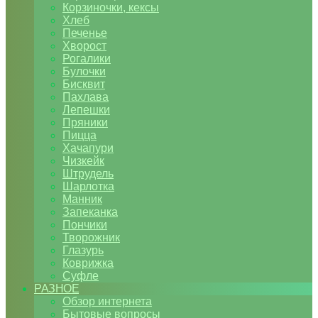
Корзиночки, кексы
Хлеб
Печенье
Хворост
Рогалики
Булочки
Бисквит
Пахлава
Лепешки
Пряники
Пицца
Хачапури
Чизкейк
Штрудель
Шарлотка
Манник
Запеканка
Пончики
Творожник
Глазурь
Коврижка
Суфле
РАЗНОЕ
Обзор интернета
Бытовые вопросы