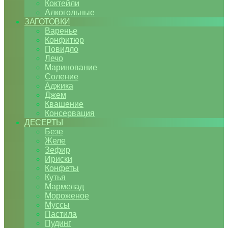
Коктейли
Алкогольные
ЗАГОТОВКИ
Варенье
Конфитюр
Повидло
Лечо
Маринование
Соление
Аджика
Джем
Квашение
Консервация
ДЕСЕРТЫ
Безе
Желе
Зефир
Ириски
Конфеты
Кутья
Мармелад
Мороженое
Муссы
Пастила
Пудинг