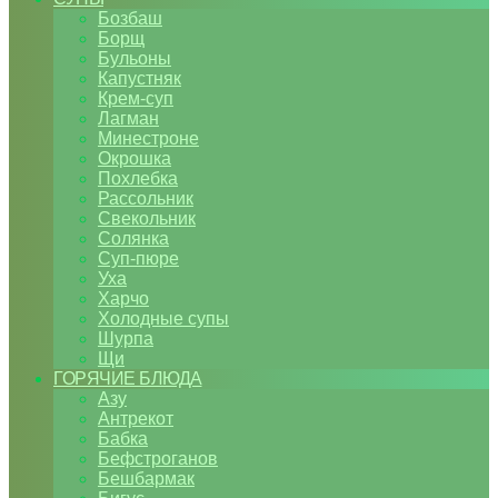
Бозбаш
Борщ
Бульоны
Капустняк
Крем-суп
Лагман
Минестроне
Окрошка
Похлебка
Рассольник
Свекольник
Солянка
Суп-пюре
Уха
Харчо
Холодные супы
Шурпа
Щи
ГОРЯЧИЕ БЛЮДА
Азу
Антрекот
Бабка
Бефстроганов
Бешбармак