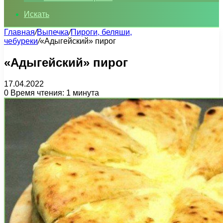
Искать
Главная
/
Выпечка
/
Пироги, беляши,
чебуреки
/
«Адыгейский» пирог
«Адыгейский» пирог
17.04.2022
0
Время чтения: 1 минута