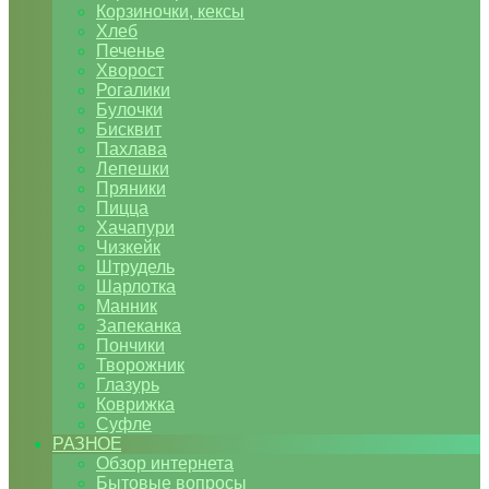
Корзиночки, кексы
Хлеб
Печенье
Хворост
Рогалики
Булочки
Бисквит
Пахлава
Лепешки
Пряники
Пицца
Хачапури
Чизкейк
Штрудель
Шарлотка
Манник
Запеканка
Пончики
Творожник
Глазурь
Коврижка
Суфле
РАЗНОЕ
Обзор интернета
Бытовые вопросы