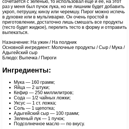
сочетается с зеленью, то использовал еще и ее, на этот
раз у меня был пучок лука, но не лишним будет добавить
укроп, петрушку, кинзу или черемшу. Пирог можно испечь
в духовке или в мультиварке. Он очень простой в
приготовлении, достаточно лишь смешать все продукты
(тесто будет жидкое), перелить тесто в форму и отправить
выпекаться.
Назначение: На ужин / На полдник
Основной ингредиент: Молочные продукты / Сыр / Мука /
Адыгейский сыр
Блюдо: Выпечка / Пироги
Ингредиенты:
Мука — 160 грамм;
Яйца — 2 штуки;
Кефир — 250 миллилитров;
Сода — 1/2 чайных ложки;
Уксус — 1 ст. ложка;
Соль — 1 щепотка;
Адыгейский сыр — 100 грамм;
Зеленый лук — 1 пучок;
Подсолнечное масло — по вкусу.