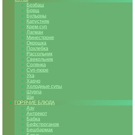
Бозбаш
Борщ
Бульоны
Капустняк
Крем-суп
Лагман
Минестроне
Окрошка
Похлебка
Рассольник
Свекольник
Солянка
Суп-пюре
Уха
Харчо
Холодные супы
Шурпа
Щи
ГОРЯЧИЕ БЛЮДА
Азу
Антрекот
Бабка
Бефстроганов
Бешбармак