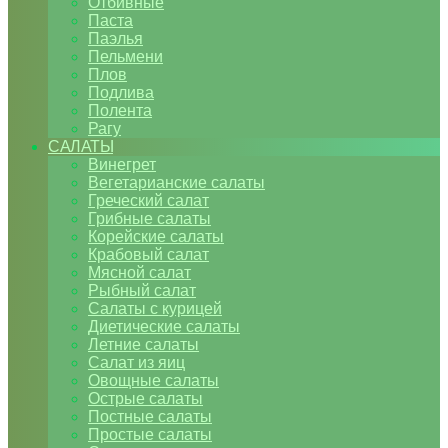
Отбивные
Паста
Паэлья
Пельмени
Плов
Подлива
Полента
Рагу
САЛАТЫ
Винегрет
Вегетарианские салаты
Греческий салат
Грибные салаты
Корейские салаты
Крабовый салат
Мясной салат
Рыбный салат
Салаты с курицей
Диетические салаты
Летние салаты
Салат из яиц
Овощные салаты
Острые салаты
Постные салаты
Простые салаты