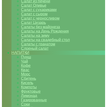
Салат из печени
Салат Оливье
Салат с сухариками
Салат с сыром
Салат с черносливом
Салат Цезарь
Салаты без майонеза
Салаты на День Рождения
Салаты на зиму
Салаты на свадебный стол
Салаты с гранатом
Слоеный салат
НАПИТКИ
Пунш
Чай
Кофе
Квас
Морс
Сбитень
Кисель
Компоты
Фруктовые
Лимонад
Газированные
Соки