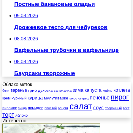
Постные банановые оладьи
09.08.2026
Дрожжевое тесто для чебуреков
08.08.2026
Вафельные трубочки в вафельнице
08.08.2026
Баурсаки творожные
Облако меток
зима
котлета
варенье
капуста
гриб
духовка
запеканка
блин
кефир
пирог
печенье
курица
мультиварке
куриный
крем
мясо
огурец
салат
соус
помидор
пирожок
пицца
простой
рецепт
творожный
тест
торт
яблоко
Интересно