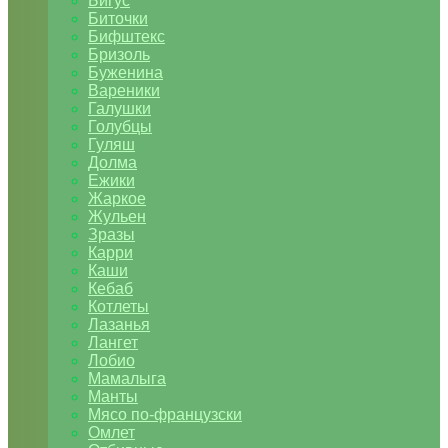
Бигус
Биточки
Бифштекс
Бризоль
Буженина
Вареники
Галушки
Голубцы
Гуляш
Долма
Ежики
Жаркое
Жульен
Зразы
Карри
Каши
Кебаб
Котлеты
Лазанья
Лангет
Лобио
Мамалыга
Манты
Мясо по-французски
Омлет