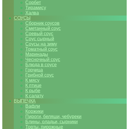
Сорбет
Тирамису
Халва
СОУСЫ
Сборник соусов
Сметанный соус
Соевый соус
Соус сырный
Соусы на зиму
Томатный соус
Маринады
Чесночный соус
Блюда в соусе
Горчица
Грибной соус
К мясу
К птице
К рыбе
К салату
ВЫПЕЧКА
Вафли
Коржики
Пироги, беляши, чебуреки
Блины, оладьи, сырники
Торты, пирожные