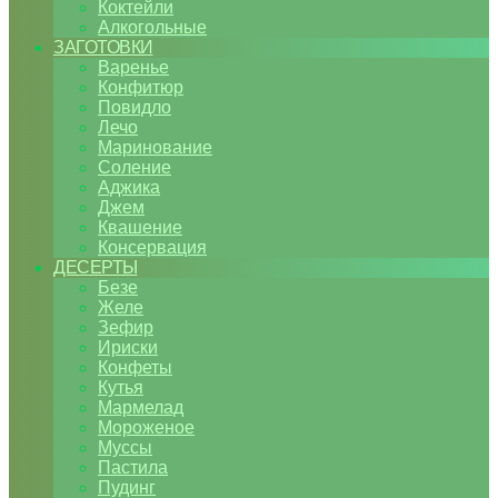
Коктейли
Алкогольные
ЗАГОТОВКИ
Варенье
Конфитюр
Повидло
Лечо
Маринование
Соление
Аджика
Джем
Квашение
Консервация
ДЕСЕРТЫ
Безе
Желе
Зефир
Ириски
Конфеты
Кутья
Мармелад
Мороженое
Муссы
Пастила
Пудинг