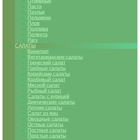
Отбивные
Паста
Паэлья
Пельмени
Плов
Подлива
Полента
Рагу
САЛАТЫ
Винегрет
Вегетарианские салаты
Греческий салат
Грибные салаты
Корейские салаты
Крабовый салат
Мясной салат
Рыбный салат
Салаты с курицей
Диетические салаты
Летние салаты
Салат из яиц
Овощные салаты
Острые салаты
Постные салаты
Простые салаты