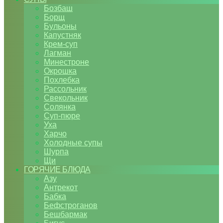
Бозбаш
Борщ
Бульоны
Капустняк
Крем-суп
Лагман
Минестроне
Окрошка
Похлебка
Рассольник
Свекольник
Солянка
Суп-пюре
Уха
Харчо
Холодные супы
Шурпа
Щи
ГОРЯЧИЕ БЛЮДА
Азу
Антрекот
Бабка
Бефстроганов
Бешбармак