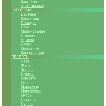
Коктейли
Алкогольные
ЗАГОТОВКИ
Варенье
Конфитюр
Повидло
Лечо
Маринование
Соление
Аджика
Джем
Квашение
Консервация
ДЕСЕРТЫ
Безе
Желе
Зефир
Ириски
Конфеты
Кутья
Мармелад
Мороженое
Муссы
Пастила
Пудинг