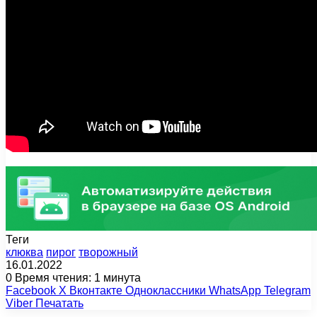
Теги
клюква
пирог
творожный
16.01.2022
0
Время чтения: 1 минута
Facebook
X
Вконтакте
Одноклассники
WhatsApp
Telegram
Viber
Печатать