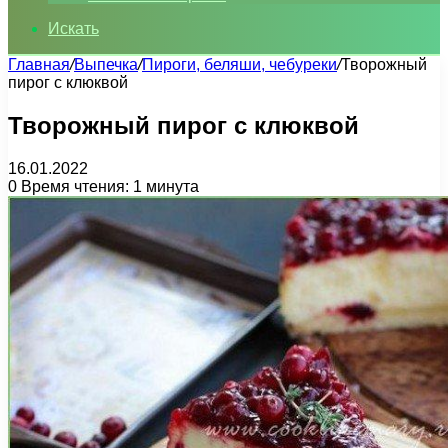
Искать
Главная
/
Выпечка
/
Пироги, беляши, чебуреки
/
Творожный
пирог с клюквой
Творожный пирог с клюквой
16.01.2022
0
Время чтения: 1 минута