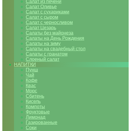
Салат из печени
Салат Оливье
Салат с сухариками
Салат с сыром
Салат с черносливом
Салат Цезарь
Салаты без майонеза
Салаты на День Рождения
Салаты на зиму
Салаты на свадебный стол
Салаты с гранатом
Слоеный салат
НАПИТКИ
Пунш
Чай
Кофе
Квас
Морс
Сбитень
Кисель
Компоты
Фруктовые
Лимонад
Газированные
Соки