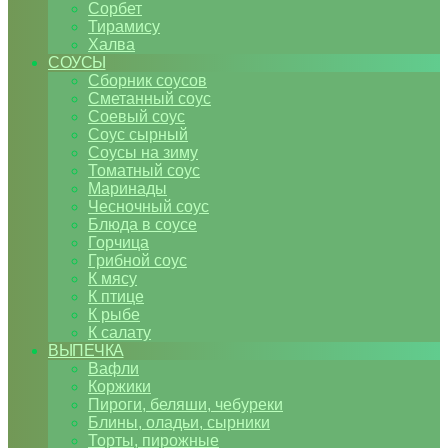
Сорбет
Тирамису
Халва
СОУСЫ
Сборник соусов
Сметанный соус
Соевый соус
Соус сырный
Соусы на зиму
Томатный соус
Маринады
Чесночный соус
Блюда в соусе
Горчица
Грибной соус
К мясу
К птице
К рыбе
К салату
ВЫПЕЧКА
Вафли
Коржики
Пироги, беляши, чебуреки
Блины, оладьи, сырники
Торты, пирожные