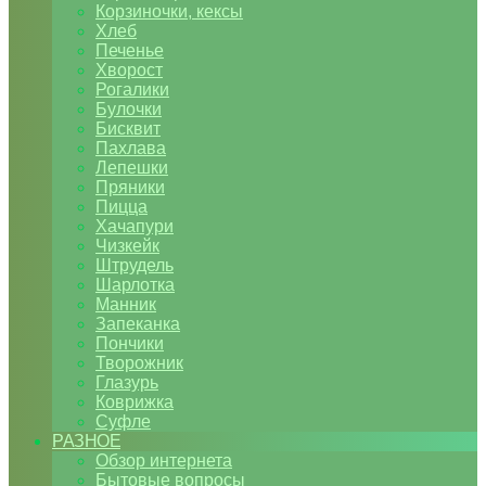
Корзиночки, кексы
Хлеб
Печенье
Хворост
Рогалики
Булочки
Бисквит
Пахлава
Лепешки
Пряники
Пицца
Хачапури
Чизкейк
Штрудель
Шарлотка
Манник
Запеканка
Пончики
Творожник
Глазурь
Коврижка
Суфле
РАЗНОЕ
Обзор интернета
Бытовые вопросы