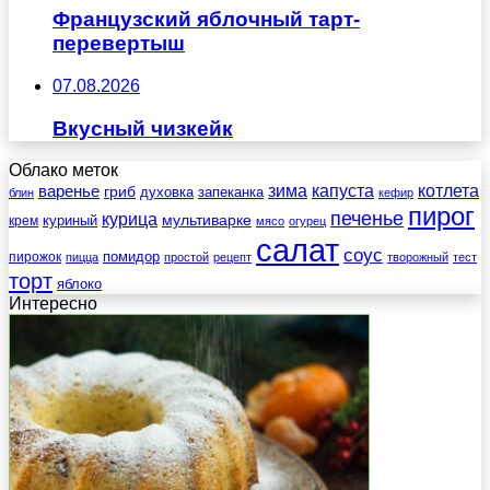
Французский яблочный тарт-
перевертыш
07.08.2026
Вкусный чизкейк
Облако меток
зима
котлета
варенье
капуста
гриб
духовка
запеканка
блин
кефир
пирог
печенье
курица
мультиварке
куриный
крем
мясо
огурец
салат
соус
помидор
пирожок
пицца
простой
рецепт
творожный
тест
торт
яблоко
Интересно