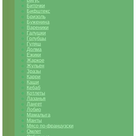
Бигус
Биточки
Бифштекс
Бризоль
Буженина
Вареники
Галушки
Голубцы
Гуляш
Долма
Ежики
Жаркое
Жульен
Зразы
Карри
Каши
Кебаб
Котлеты
Лазанья
Лангет
Лобио
Мамалыга
Манты
Мясо по-французски
Омлет