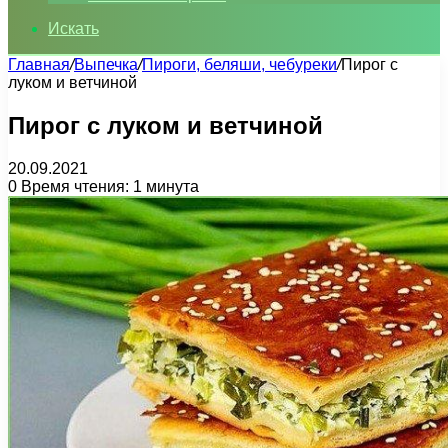
Искать
Главная
/
Выпечка
/
Пироги, беляши, чебуреки
/
Пирог с
луком и ветчиной
Пирог с луком и ветчиной
20.09.2021
0
Время чтения: 1 минута