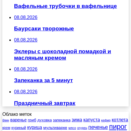
Вафельные трубочки в вафельнице
08.08.2026
Баурсаки творожные
08.08.2026
Эклеры с шоколадной помадкой и
масляным кремом
08.08.2026
Запеканка за 5 минут
08.08.2026
Праздничный завтрак
Облако меток
зима
котлета
варенье
капуста
гриб
духовка
запеканка
блин
кефир
пирог
печенье
курица
мультиварке
куриный
крем
мясо
огурец