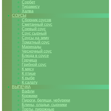
Сорбет
Тирамису
Халва
СОУСЫ
Сборник соусов
Сметанный соус
Соевый соус
Соус сырный
Соусы на зиму
Томатный соус
Маринады
Чесночный соус
Блюда в соусе
Горчица
Грибной соус
К мясу
К птице
К рыбе
К салату
ВЫПЕЧКА
Вафли
Коржики
Пироги, беляши, чебуреки
Блины, оладьи, сырники
Торты, пирожные