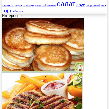
салат
соус
помидор
пирожок
пицца
простой
рецепт
творожный
тест
торт
яблоко
Интересно