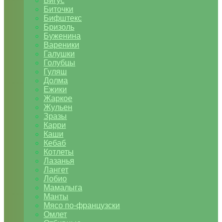
Бигус
Биточки
Бифштекс
Бризоль
Буженина
Вареники
Галушки
Голубцы
Гуляш
Долма
Ежики
Жаркое
Жульен
Зразы
Карри
Каши
Кебаб
Котлеты
Лазанья
Лангет
Лобио
Мамалыга
Манты
Мясо по-французски
Омлет