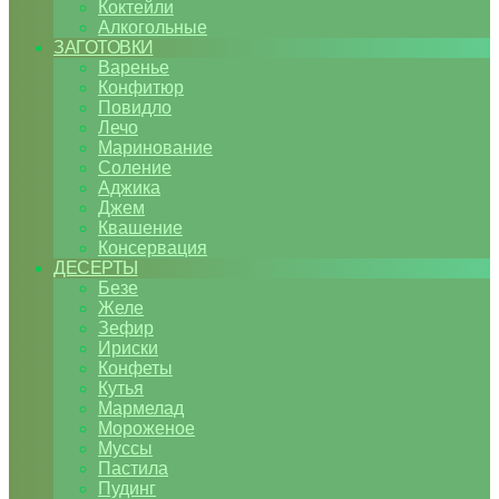
Коктейли
Алкогольные
ЗАГОТОВКИ
Варенье
Конфитюр
Повидло
Лечо
Маринование
Соление
Аджика
Джем
Квашение
Консервация
ДЕСЕРТЫ
Безе
Желе
Зефир
Ириски
Конфеты
Кутья
Мармелад
Мороженое
Муссы
Пастила
Пудинг