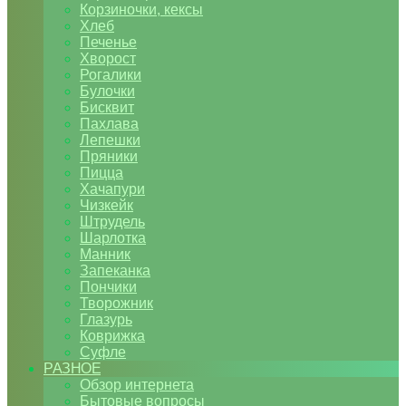
Корзиночки, кексы
Хлеб
Печенье
Хворост
Рогалики
Булочки
Бисквит
Пахлава
Лепешки
Пряники
Пицца
Хачапури
Чизкейк
Штрудель
Шарлотка
Манник
Запеканка
Пончики
Творожник
Глазурь
Коврижка
Суфле
РАЗНОЕ
Обзор интернета
Бытовые вопросы