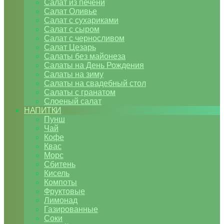
Салат из печени
Салат Оливье
Салат с сухариками
Салат с сыром
Салат с черносливом
Салат Цезарь
Салаты без майонеза
Салаты на День Рождения
Салаты на зиму
Салаты на свадебный стол
Салаты с гранатом
Слоеный салат
НАПИТКИ
Пунш
Чай
Кофе
Квас
Морс
Сбитень
Кисель
Компоты
Фруктовые
Лимонад
Газированные
Соки