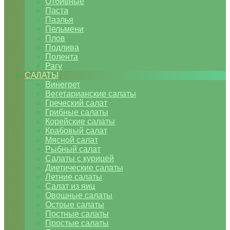
Отбивные
Паста
Паэлья
Пельмени
Плов
Подлива
Полента
Рагу
САЛАТЫ
Винегрет
Вегетарианские салаты
Греческий салат
Грибные салаты
Корейские салаты
Крабовый салат
Мясной салат
Рыбный салат
Салаты с курицей
Диетические салаты
Летние салаты
Салат из яиц
Овощные салаты
Острые салаты
Постные салаты
Простые салаты