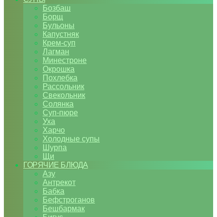
Бозбаш
Борщ
Бульоны
Капустняк
Крем-суп
Лагман
Минестроне
Окрошка
Похлебка
Рассольник
Свекольник
Солянка
Суп-пюре
Уха
Харчо
Холодные супы
Шурпа
Щи
ГОРЯЧИЕ БЛЮДА
Азу
Антрекот
Бабка
Бефстроганов
Бешбармак