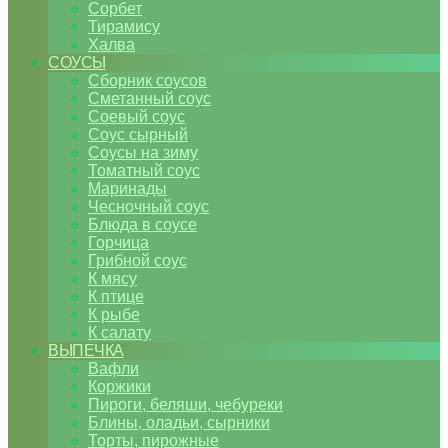
Сорбет
Тирамису
Халва
СОУСЫ
Сборник соусов
Сметанный соус
Соевый соус
Соус сырный
Соусы на зиму
Томатный соус
Маринады
Чесночный соус
Блюда в соусе
Горчица
Грибной соус
К мясу
К птице
К рыбе
К салату
ВЫПЕЧКА
Вафли
Коржики
Пироги, беляши, чебуреки
Блины, оладьи, сырники
Торты, пирожные