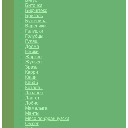
Бигус
Биточки
Бифштекс
Бризоль
Буженина
Вареники
Галушки
Голубцы
Гуляш
Долма
Ежики
Жаркое
Жульен
Зразы
Карри
Каши
Кебаб
Котлеты
Лазанья
Лангет
Лобио
Мамалыга
Манты
Мясо по-французски
Омлет