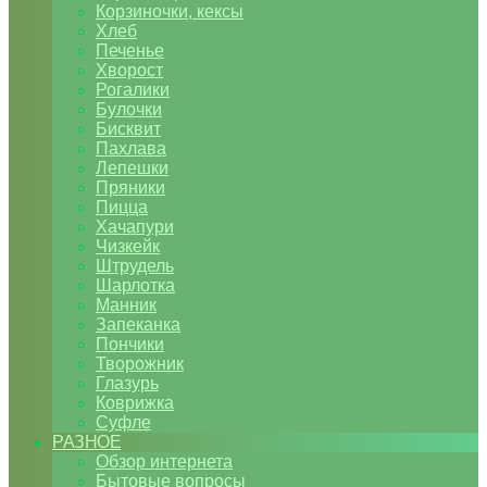
Корзиночки, кексы
Хлеб
Печенье
Хворост
Рогалики
Булочки
Бисквит
Пахлава
Лепешки
Пряники
Пицца
Хачапури
Чизкейк
Штрудель
Шарлотка
Манник
Запеканка
Пончики
Творожник
Глазурь
Коврижка
Суфле
РАЗНОЕ
Обзор интернета
Бытовые вопросы