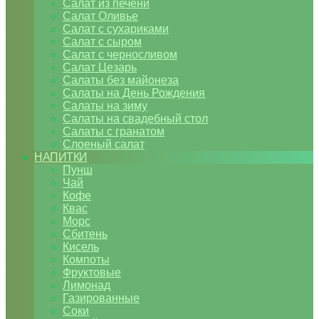
Салат из печени
Салат Оливье
Салат с сухариками
Салат с сыром
Салат с черносливом
Салат Цезарь
Салаты без майонеза
Салаты на День Рождения
Салаты на зиму
Салаты на свадебный стол
Салаты с гранатом
Слоеный салат
НАПИТКИ
Пунш
Чай
Кофе
Квас
Морс
Сбитень
Кисель
Компоты
Фруктовые
Лимонад
Газированные
Соки