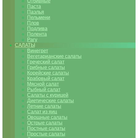
Отбивные
Паста
Паэлья
Пельмени
Плов
Подлива
Полента
Рагу
САЛАТЫ
Винегрет
Вегетарианские салаты
Греческий салат
Грибные салаты
Корейские салаты
Крабовый салат
Мясной салат
Рыбный салат
Салаты с курицей
Диетические салаты
Летние салаты
Салат из яиц
Овощные салаты
Острые салаты
Постные салаты
Простые салаты