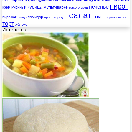
пирог
печенье
курица
мультиварке
куриный
крем
мясо
огурец
салат
соус
помидор
пирожок
пицца
простой
рецепт
творожный
тест
торт
яблоко
Интересно