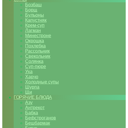
Бозбаш
Борщ
Бульоны
Капустняк
Крем-суп
Лагман
Минестроне
Окрошка
Похлебка
Рассольник
Свекольник
Солянка
Суп-пюре
Уха
Харчо
Холодные супы
Шурпа
Щи
ГОРЯЧИЕ БЛЮДА
Азу
Антрекот
Бабка
Бефстроганов
Бешбармак