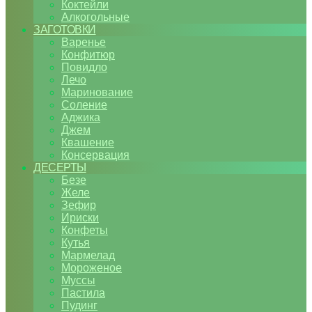
Коктейли
Алкогольные
ЗАГОТОВКИ
Варенье
Конфитюр
Повидло
Лечо
Маринование
Соление
Аджика
Джем
Квашение
Консервация
ДЕСЕРТЫ
Безе
Желе
Зефир
Ириски
Конфеты
Кутья
Мармелад
Мороженое
Муссы
Пастила
Пудинг