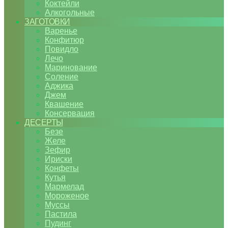
Коктейли
Алкогольные
ЗАГОТОВКИ
Варенье
Конфитюр
Повидло
Лечо
Маринование
Соление
Аджика
Джем
Квашение
Консервация
ДЕСЕРТЫ
Безе
Желе
Зефир
Ириски
Конфеты
Кутья
Мармелад
Мороженое
Муссы
Пастила
Пудинг