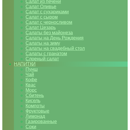
Салат из печени
Салат Оливье
Салат с сухариками
Салат с сыром
Салат с черносливом
Салат Цезарь
Салаты без майонеза
Салаты на День Рождения
Салаты на зиму
Салаты на свадебный стол
Салаты с гранатом
Слоеный салат
НАПИТКИ
Пунш
Чай
Кофе
Квас
Морс
Сбитень
Кисель
Компоты
Фруктовые
Лимонад
Газированные
Соки