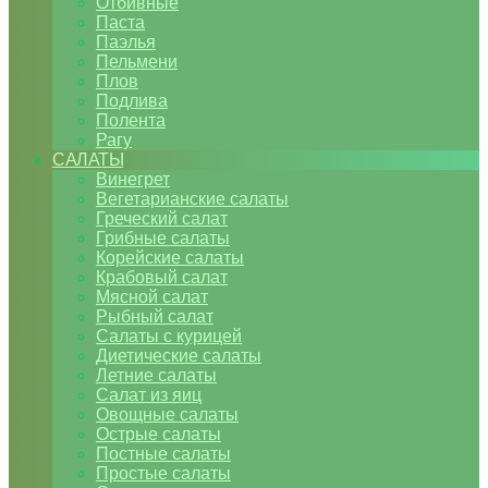
Отбивные
Паста
Паэлья
Пельмени
Плов
Подлива
Полента
Рагу
САЛАТЫ
Винегрет
Вегетарианские салаты
Греческий салат
Грибные салаты
Корейские салаты
Крабовый салат
Мясной салат
Рыбный салат
Салаты с курицей
Диетические салаты
Летние салаты
Салат из яиц
Овощные салаты
Острые салаты
Постные салаты
Простые салаты