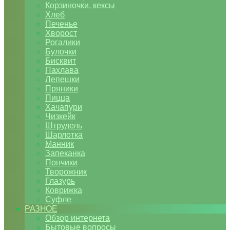
Корзиночки, кексы
Хлеб
Печенье
Хворост
Рогалики
Булочки
Бисквит
Пахлава
Лепешки
Пряники
Пицца
Хачапури
Чизкейк
Штрудель
Шарлотка
Манник
Запеканка
Пончики
Творожник
Глазурь
Коврижка
Суфле
РАЗНОЕ
Обзор интернета
Бытовые вопросы