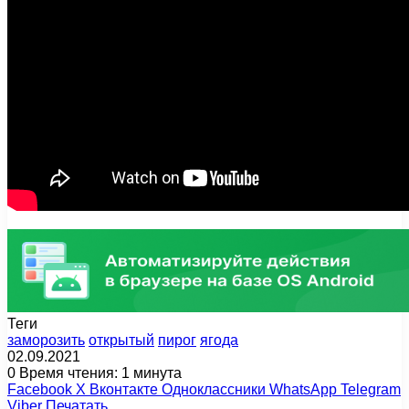
Теги
заморозить
открытый
пирог
ягода
02.09.2021
0
Время чтения: 1 минута
Facebook
X
Вконтакте
Одноклассники
WhatsApp
Telegram
Viber
Печатать