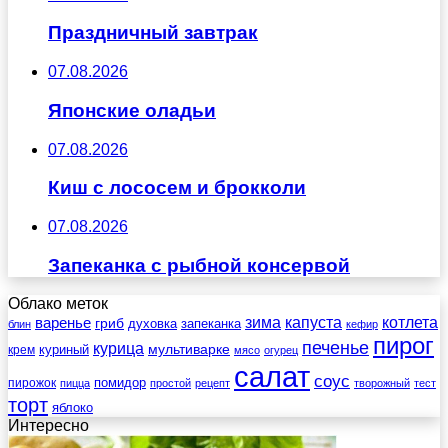
Праздничный завтрак
07.08.2026
Японские оладьи
07.08.2026
Киш с лососем и брокколи
07.08.2026
Запеканка с рыбной консервой
Облако меток
зима
котлета
варенье
капуста
гриб
духовка
запеканка
блин
кефир
пирог
печенье
курица
мультиварке
куриный
крем
мясо
огурец
салат
соус
помидор
пирожок
пицца
простой
рецепт
творожный
тест
торт
яблоко
Интересно