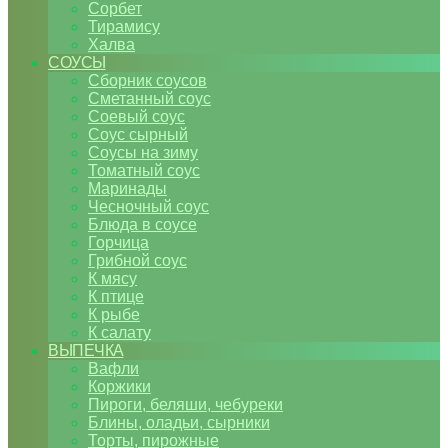
Сорбет
Тирамису
Халва
СОУСЫ
Сборник соусов
Сметанный соус
Соевый соус
Соус сырный
Соусы на зиму
Томатный соус
Маринады
Чесночный соус
Блюда в соусе
Горчица
Грибной соус
К мясу
К птице
К рыбе
К салату
ВЫПЕЧКА
Вафли
Коржики
Пироги, беляши, чебуреки
Блины, оладьи, сырники
Торты, пирожные