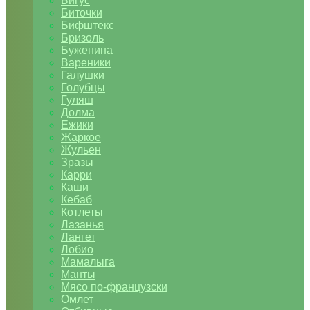
Бигус
Биточки
Бифштекс
Бризоль
Буженина
Вареники
Галушки
Голубцы
Гуляш
Долма
Ежики
Жаркое
Жульен
Зразы
Карри
Каши
Кебаб
Котлеты
Лазанья
Лангет
Лобио
Мамалыга
Манты
Мясо по-французски
Омлет