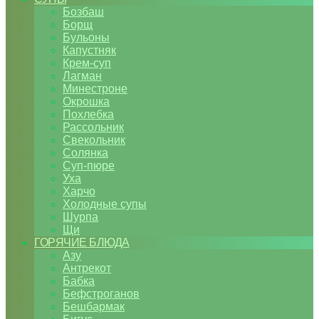
Бозбаш
Борщ
Бульоны
Капустняк
Крем-суп
Лагман
Минестроне
Окрошка
Похлебка
Рассольник
Свекольник
Солянка
Суп-пюре
Уха
Харчо
Холодные супы
Шурпа
Щи
ГОРЯЧИЕ БЛЮДА
Азу
Антрекот
Бабка
Бефстроганов
Бешбармак