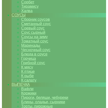
Сорбет
Тирамису
Халва
СОУСЫ
Сборник соусов
Сметанный соус
Соевый соус
Соус сырный
Соусы на зиму
Томатный соус
Маринады
Чесночный соус
Блюда в соусе
Горчица
Грибной соус
К мясу
К птице
К рыбе
К салату
ВЫПЕЧКА
Вафли
Коржики
Пироги, беляши, чебуреки
Блины, оладьи, сырники
Торты, пирожные