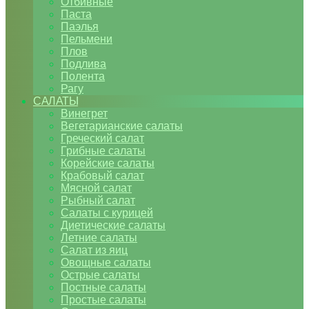
Отбивные
Паста
Паэлья
Пельмени
Плов
Подлива
Полента
Рагу
САЛАТЫ
Винегрет
Вегетарианские салаты
Греческий салат
Грибные салаты
Корейские салаты
Крабовый салат
Мясной салат
Рыбный салат
Салаты с курицей
Диетические салаты
Летние салаты
Салат из яиц
Овощные салаты
Острые салаты
Постные салаты
Простые салаты