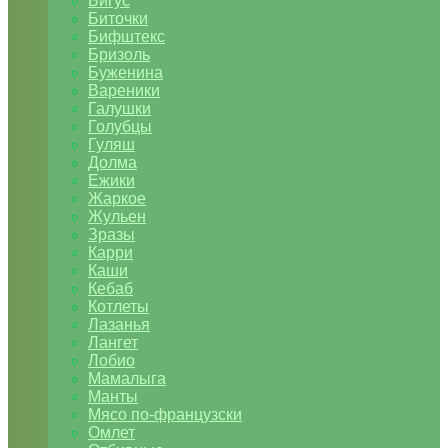
Бигус
Биточки
Бифштекс
Бризоль
Буженина
Вареники
Галушки
Голубцы
Гуляш
Долма
Ежики
Жаркое
Жульен
Зразы
Карри
Каши
Кебаб
Котлеты
Лазанья
Лангет
Лобио
Мамалыга
Манты
Мясо по-французски
Омлет