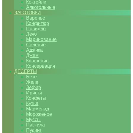
Коктейли
Алкогольные
ЗАГОТОВКИ
Варенье
Конфитюр
Повидло
Лечо
Маринование
Соление
Аджика
Джем
Квашение
Консервация
ДЕСЕРТЫ
Безе
Желе
Зефир
Ириски
Конфеты
Кутья
Мармелад
Мороженое
Муссы
Пастила
Пудинг