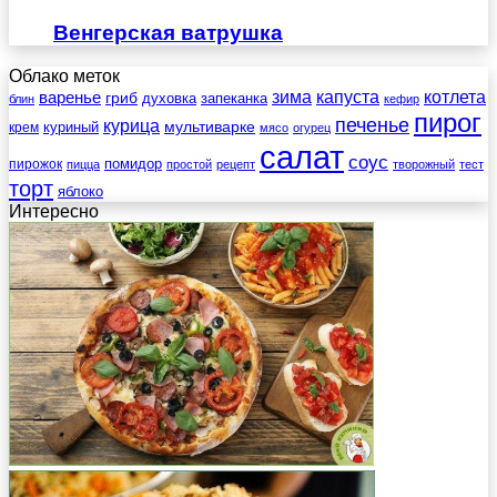
Венгерская ватрушка
Облако меток
зима
котлета
варенье
капуста
гриб
духовка
запеканка
блин
кефир
пирог
печенье
курица
мультиварке
куриный
крем
мясо
огурец
салат
соус
помидор
пирожок
пицца
простой
рецепт
творожный
тест
торт
яблоко
Интересно