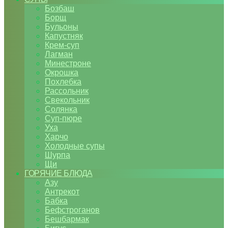
Бозбаш
Борщ
Бульоны
Капустняк
Крем-суп
Лагман
Минестроне
Окрошка
Похлебка
Рассольник
Свекольник
Солянка
Суп-пюре
Уха
Харчо
Холодные супы
Шурпа
Щи
ГОРЯЧИЕ БЛЮДА
Азу
Антрекот
Бабка
Бефстроганов
Бешбармак