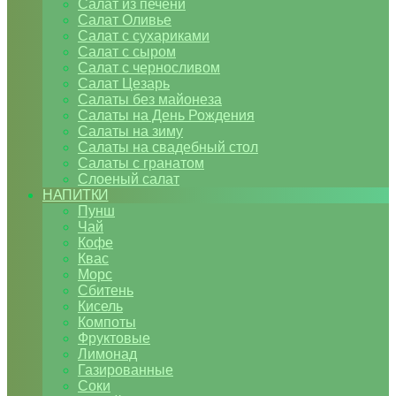
Салат из печени
Салат Оливье
Салат с сухариками
Салат с сыром
Салат с черносливом
Салат Цезарь
Салаты без майонеза
Салаты на День Рождения
Салаты на зиму
Салаты на свадебный стол
Салаты с гранатом
Слоеный салат
НАПИТКИ
Пунш
Чай
Кофе
Квас
Морс
Сбитень
Кисель
Компоты
Фруктовые
Лимонад
Газированные
Соки