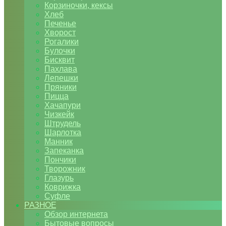
Корзиночки, кексы
Хлеб
Печенье
Хворост
Рогалики
Булочки
Бисквит
Пахлава
Лепешки
Пряники
Пицца
Хачапури
Чизкейк
Штрудель
Шарлотка
Манник
Запеканка
Пончики
Творожник
Глазурь
Коврижка
Суфле
РАЗНОЕ
Обзор интернета
Бытовые вопросы