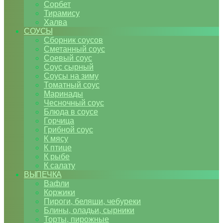
Сорбет
Тирамису
Халва
СОУСЫ
Сборник соусов
Сметанный соус
Соевый соус
Соус сырный
Соусы на зиму
Томатный соус
Маринады
Чесночный соус
Блюда в соусе
Горчица
Грибной соус
К мясу
К птице
К рыбе
К салату
ВЫПЕЧКА
Вафли
Коржики
Пироги, беляши, чебуреки
Блины, оладьи, сырники
Торты, пирожные