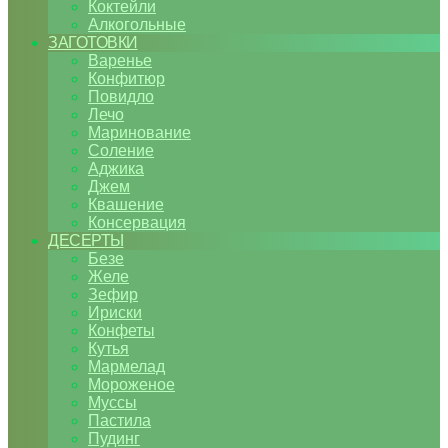
Коктейли
Алкогольные
ЗАГОТОВКИ
Варенье
Конфитюр
Повидло
Лечо
Маринование
Соление
Аджика
Джем
Квашение
Консервация
ДЕСЕРТЫ
Безе
Желе
Зефир
Ириски
Конфеты
Кутья
Мармелад
Мороженое
Муссы
Пастила
Пудинг