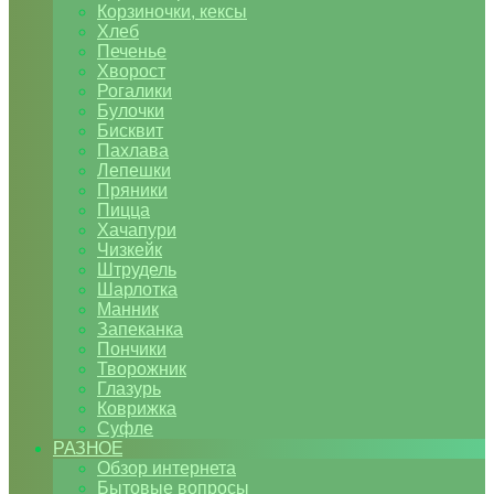
Корзиночки, кексы
Хлеб
Печенье
Хворост
Рогалики
Булочки
Бисквит
Пахлава
Лепешки
Пряники
Пицца
Хачапури
Чизкейк
Штрудель
Шарлотка
Манник
Запеканка
Пончики
Творожник
Глазурь
Коврижка
Суфле
РАЗНОЕ
Обзор интернета
Бытовые вопросы