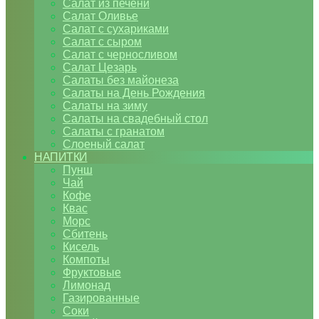
Салат из печени
Салат Оливье
Салат с сухариками
Салат с сыром
Салат с черносливом
Салат Цезарь
Салаты без майонеза
Салаты на День Рождения
Салаты на зиму
Салаты на свадебный стол
Салаты с гранатом
Слоеный салат
НАПИТКИ
Пунш
Чай
Кофе
Квас
Морс
Сбитень
Кисель
Компоты
Фруктовые
Лимонад
Газированные
Соки