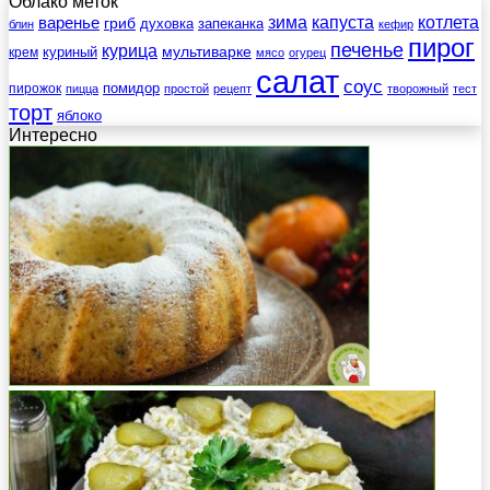
Облако меток
зима
котлета
варенье
капуста
гриб
духовка
запеканка
блин
кефир
пирог
печенье
курица
мультиварке
куриный
крем
мясо
огурец
салат
соус
помидор
пирожок
пицца
простой
рецепт
творожный
тест
торт
яблоко
Интересно