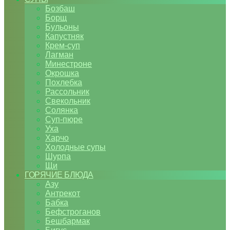
Бозбаш
Борщ
Бульоны
Капустняк
Крем-суп
Лагман
Минестроне
Окрошка
Похлебка
Рассольник
Свекольник
Солянка
Суп-пюре
Уха
Харчо
Холодные супы
Шурпа
Щи
ГОРЯЧИЕ БЛЮДА
Азу
Антрекот
Бабка
Бефстроганов
Бешбармак