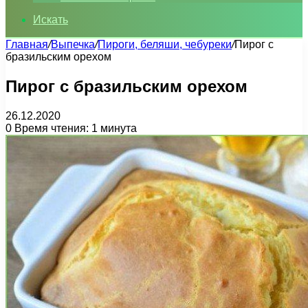
Искать
Главная
/
Выпечка
/
Пироги, беляши, чебуреки
/
Пирог с
бразильским орехом
Пирог с бразильским орехом
26.12.2020
0
Время чтения: 1 минута