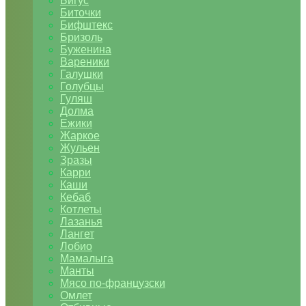
Бигус
Биточки
Бифштекс
Бризоль
Буженина
Вареники
Галушки
Голубцы
Гуляш
Долма
Ежики
Жаркое
Жульен
Зразы
Карри
Каши
Кебаб
Котлеты
Лазанья
Лангет
Лобио
Мамалыга
Манты
Мясо по-французски
Омлет