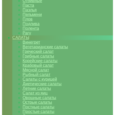
Отбивные
Паста
Паэлья
Пельмени
Плов
Подлива
Полента
Рагу
САЛАТЫ
Винегрет
Вегетарианские салаты
Греческий салат
Грибные салаты
Корейские салаты
Крабовый салат
Мясной салат
Рыбный салат
Салаты с курицей
Диетические салаты
Летние салаты
Салат из яиц
Овощные салаты
Острые салаты
Постные салаты
Простые салаты