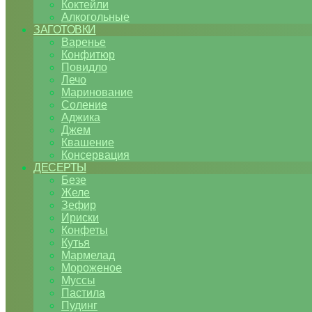
Коктейли
Алкогольные
ЗАГОТОВКИ
Варенье
Конфитюр
Повидло
Лечо
Маринование
Соление
Аджика
Джем
Квашение
Консервация
ДЕСЕРТЫ
Безе
Желе
Зефир
Ириски
Конфеты
Кутья
Мармелад
Мороженое
Муссы
Пастила
Пудинг