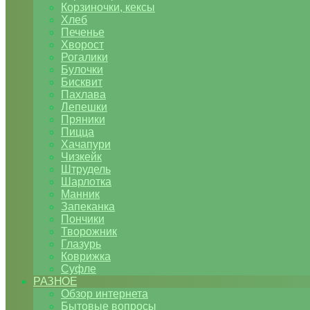
Корзиночки, кексы
Хлеб
Печенье
Хворост
Рогалики
Булочки
Бисквит
Пахлава
Лепешки
Пряники
Пицца
Хачапури
Чизкейк
Штрудель
Шарлотка
Манник
Запеканка
Пончики
Творожник
Глазурь
Коврижка
Суфле
РАЗНОЕ
Обзор интернета
Бытовые вопросы