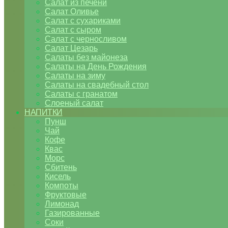
Салат из печени
Салат Оливье
Салат с сухариками
Салат с сыром
Салат с черносливом
Салат Цезарь
Салаты без майонеза
Салаты на День Рождения
Салаты на зиму
Салаты на свадебный стол
Салаты с гранатом
Слоеный салат
НАПИТКИ
Пунш
Чай
Кофе
Квас
Морс
Сбитень
Кисель
Компоты
Фруктовые
Лимонад
Газированные
Соки