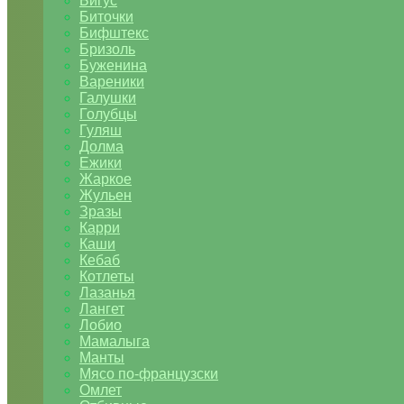
Бигус
Биточки
Бифштекс
Бризоль
Буженина
Вареники
Галушки
Голубцы
Гуляш
Долма
Ежики
Жаркое
Жульен
Зразы
Карри
Каши
Кебаб
Котлеты
Лазанья
Лангет
Лобио
Мамалыга
Манты
Мясо по-французски
Омлет