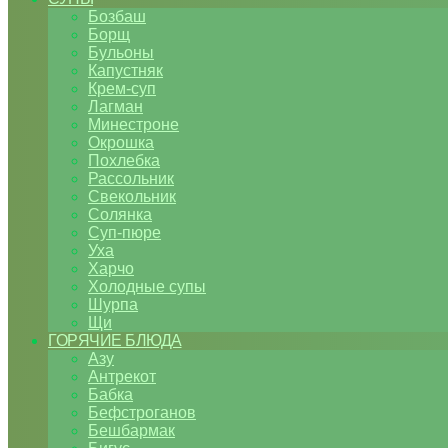
Бозбаш
Борщ
Бульоны
Капустняк
Крем-суп
Лагман
Минестроне
Окрошка
Похлебка
Рассольник
Свекольник
Солянка
Суп-пюре
Уха
Харчо
Холодные супы
Шурпа
Щи
ГОРЯЧИЕ БЛЮДА
Азу
Антрекот
Бабка
Бефстроганов
Бешбармак