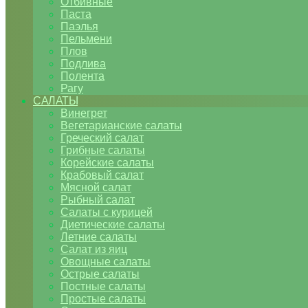
Отбивные
Паста
Паэлья
Пельмени
Плов
Подлива
Полента
Рагу
САЛАТЫ
Винегрет
Вегетарианские салаты
Греческий салат
Грибные салаты
Корейские салаты
Крабовый салат
Мясной салат
Рыбный салат
Салаты с курицей
Диетические салаты
Летние салаты
Салат из яиц
Овощные салаты
Острые салаты
Постные салаты
Простые салаты