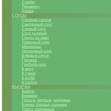
Сорбет
Тирамису
Халва
СОУСЫ
Сборник соусов
Сметанный соус
Соевый соус
Соус сырный
Соусы на зиму
Томатный соус
Маринады
Чесночный соус
Блюда в соусе
Горчица
Грибной соус
К мясу
К птице
К рыбе
К салату
ВЫПЕЧКА
Вафли
Коржики
Пироги, беляши, чебуреки
Блины, оладьи, сырники
Торты, пирожные