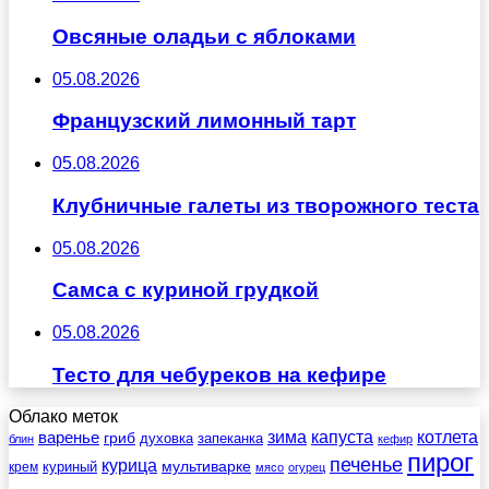
Овсяные оладьи с яблоками
05.08.2026
Французский лимонный тарт
05.08.2026
Клубничные галеты из творожного теста
05.08.2026
Самса с куриной грудкой
05.08.2026
Тесто для чебуреков на кефире
Облако меток
зима
котлета
варенье
капуста
гриб
духовка
запеканка
блин
кефир
пирог
печенье
курица
мультиварке
куриный
крем
мясо
огурец