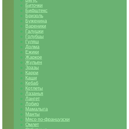
Бигус
Биточки
Бифштекс
Бризоль
Буженина
Вареники
Галушки
Голубцы
Гуляш
Долма
Ежики
Жаркое
Жульен
Зразы
Карри
Каши
Кебаб
Котлеты
Лазанья
Лангет
Лобио
Мамалыга
Манты
Мясо по-французски
Омлет