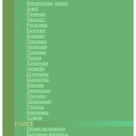
Корзиночки, кексы
Хлеб
Печенье
Хворост
Рогалики
Булочки
Бисквит
Пахлава
Лепешки
Пряники
Пицца
Хачапури
Чизкейк
Штрудель
Шарлотка
Манник
Запеканка
Пончики
Творожник
Глазурь
Коврижка
Суфле
РАЗНОЕ
Обзор интернета
Бытовые вопросы