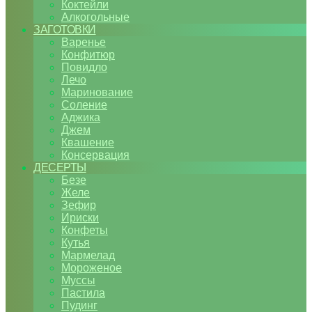
Коктейли
Алкогольные
ЗАГОТОВКИ
Варенье
Конфитюр
Повидло
Лечо
Маринование
Соление
Аджика
Джем
Квашение
Консервация
ДЕСЕРТЫ
Безе
Желе
Зефир
Ириски
Конфеты
Кутья
Мармелад
Мороженое
Муссы
Пастила
Пудинг