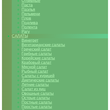
Отбивные
Паста
Паэлья
Пельмени
Плов
Подлива
Полента
Рагу
САЛАТЫ
Винегрет
Вегетарианские салаты
Греческий салат
Грибные салаты
Корейские салаты
Крабовый салат
Мясной салат
Рыбный салат
Салаты с курицей
Диетические салаты
Летние салаты
Салат из яиц
Овощные салаты
Острые салаты
Постные салаты
Простые салаты