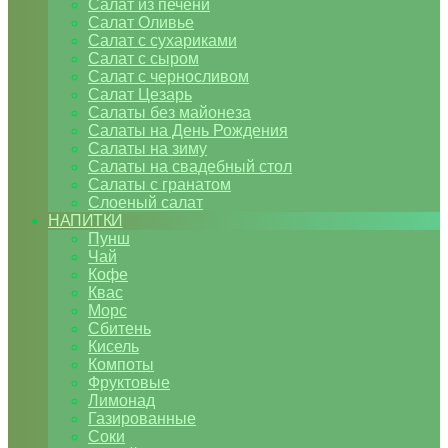
Салат из печени
Салат Оливье
Салат с сухариками
Салат с сыром
Салат с черносливом
Салат Цезарь
Салаты без майонеза
Салаты на День Рождения
Салаты на зиму
Салаты на свадебный стол
Салаты с гранатом
Слоеный салат
НАПИТКИ
Пунш
Чай
Кофе
Квас
Морс
Сбитень
Кисель
Компоты
Фруктовые
Лимонад
Газированные
Соки