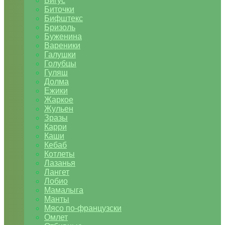
Бигус
Биточки
Бифштекс
Бризоль
Буженина
Вареники
Галушки
Голубцы
Гуляш
Долма
Ежики
Жаркое
Жульен
Зразы
Карри
Каши
Кебаб
Котлеты
Лазанья
Лангет
Лобио
Мамалыга
Манты
Мясо по-французски
Омлет