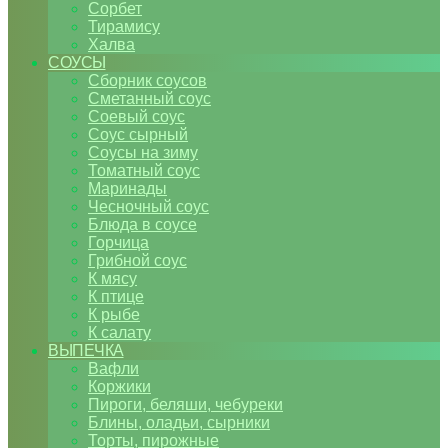
Сорбет
Тирамису
Халва
СОУСЫ
Сборник соусов
Сметанный соус
Соевый соус
Соус сырный
Соусы на зиму
Томатный соус
Маринады
Чесночный соус
Блюда в соусе
Горчица
Грибной соус
К мясу
К птице
К рыбе
К салату
ВЫПЕЧКА
Вафли
Коржики
Пироги, беляши, чебуреки
Блины, оладьи, сырники
Торты, пирожные