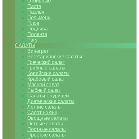
Отбивные
Паста
Паэлья
Пельмени
Плов
Подлива
Полента
Рагу
САЛАТЫ
Винегрет
Вегетарианские салаты
Греческий салат
Грибные салаты
Корейские салаты
Крабовый салат
Мясной салат
Рыбный салат
Салаты с курицей
Диетические салаты
Летние салаты
Салат из яиц
Овощные салаты
Острые салаты
Постные салаты
Простые салаты