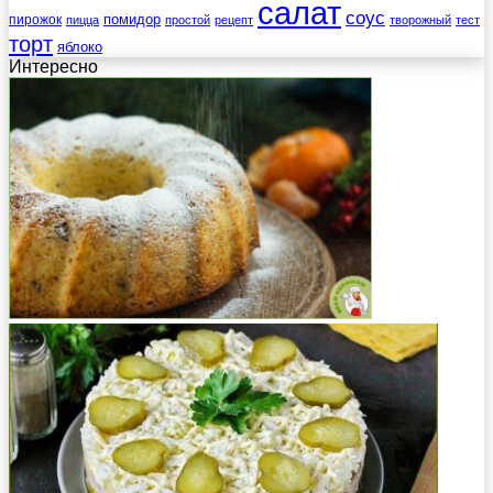
салат
соус
помидор
пирожок
пицца
простой
рецепт
творожный
тест
торт
яблоко
Интересно