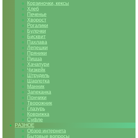
Корзиночки, кексы
Хлеб
Печенье
Хворост
Рогалики
Булочки
Бисквит
Пахлава
Лепешки
Пряники
Пицца
Хачапури
Чизкейк
Штрудель
Шарлотка
Манник
Запеканка
Пончики
Творожник
Глазурь
Коврижка
Суфле
РАЗНОЕ
Обзор интернета
Бытовые вопросы