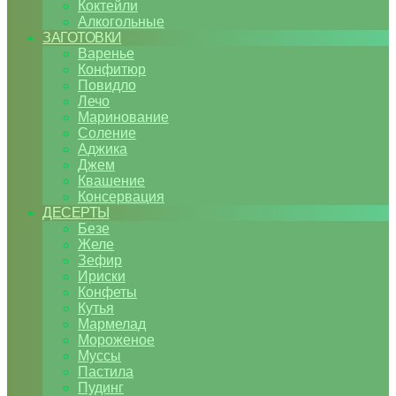
Коктейли
Алкогольные
ЗАГОТОВКИ
Варенье
Конфитюр
Повидло
Лечо
Маринование
Соление
Аджика
Джем
Квашение
Консервация
ДЕСЕРТЫ
Безе
Желе
Зефир
Ириски
Конфеты
Кутья
Мармелад
Мороженое
Муссы
Пастила
Пудинг