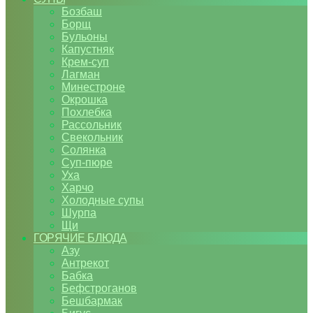
Бозбаш
Борщ
Бульоны
Капустняк
Крем-суп
Лагман
Минестроне
Окрошка
Похлебка
Рассольник
Свекольник
Солянка
Суп-пюре
Уха
Харчо
Холодные супы
Шурпа
Щи
ГОРЯЧИЕ БЛЮДА
Азу
Антрекот
Бабка
Бефстроганов
Бешбармак