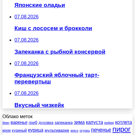
Японские оладьи
07.08.2026
Киш с лососем и брокколи
07.08.2026
Запеканка с рыбной консервой
07.08.2026
Французский яблочный тарт-
перевертыш
07.08.2026
Вкусный чизкейк
Облако меток
зима
котлета
варенье
капуста
гриб
духовка
запеканка
блин
кефир
пирог
печенье
курица
мультиварке
куриный
крем
мясо
огурец