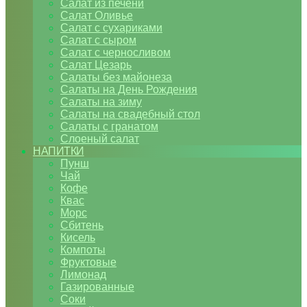
Салат из печени
Салат Оливье
Салат с сухариками
Салат с сыром
Салат с черносливом
Салат Цезарь
Салаты без майонеза
Салаты на День Рождения
Салаты на зиму
Салаты на свадебный стол
Салаты с гранатом
Слоеный салат
НАПИТКИ
Пунш
Чай
Кофе
Квас
Морс
Сбитень
Кисель
Компоты
Фруктовые
Лимонад
Газированные
Соки