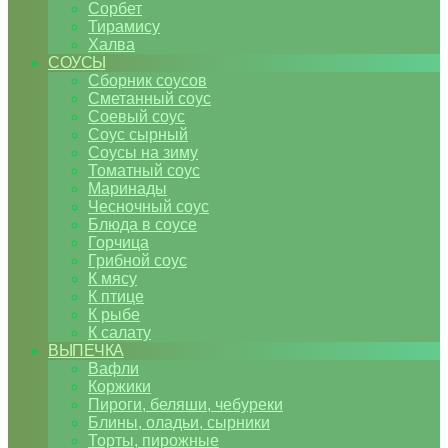
Сорбет
Тирамису
Халва
СОУСЫ
Сборник соусов
Сметанный соус
Соевый соус
Соус сырный
Соусы на зиму
Томатный соус
Маринады
Чесночный соус
Блюда в соусе
Горчица
Грибной соус
К мясу
К птице
К рыбе
К салату
ВЫПЕЧКА
Вафли
Коржики
Пироги, беляши, чебуреки
Блины, оладьи, сырники
Торты, пирожные