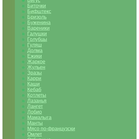
Бигус
Биточки
Бифштекс
Бризоль
Буженина
Вареники
Галушки
Голубцы
Гуляш
Долма
Ежики
Жаркое
Жульен
Зразы
Карри
Каши
Кебаб
Котлеты
Лазанья
Лангет
Лобио
Мамалыга
Манты
Мясо по-французски
Омлет