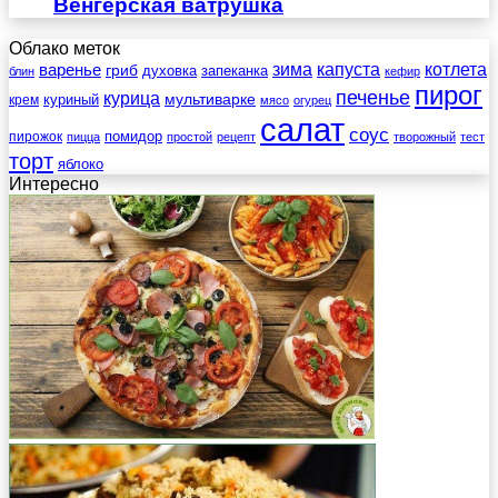
Венгерская ватрушка
Облако меток
зима
котлета
варенье
капуста
гриб
духовка
запеканка
блин
кефир
пирог
печенье
курица
мультиварке
куриный
крем
мясо
огурец
салат
соус
помидор
пирожок
пицца
простой
рецепт
творожный
тест
торт
яблоко
Интересно