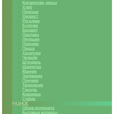
Корзиночки, кексы
Хлеб
Печенье
Хворост
Рогалики
Булочки
Бисквит
Пахлава
Лепешки
Пряники
Пицца
Хачапури
Чизкейк
Штрудель
Шарлотка
Манник
Запеканка
Пончики
Творожник
Глазурь
Коврижка
Суфле
РАЗНОЕ
Обзор интернета
Бытовые вопросы