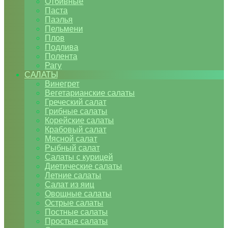
Отбивные
Паста
Паэлья
Пельмени
Плов
Подлива
Полента
Рагу
САЛАТЫ
Винегрет
Вегетарианские салаты
Греческий салат
Грибные салаты
Корейские салаты
Крабовый салат
Мясной салат
Рыбный салат
Салаты с курицей
Диетические салаты
Летние салаты
Салат из яиц
Овощные салаты
Острые салаты
Постные салаты
Простые салаты