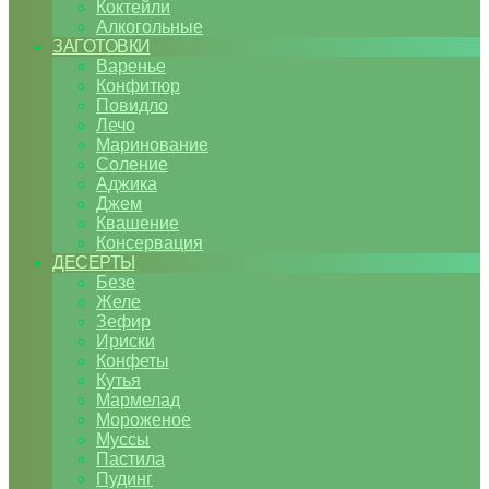
Коктейли
Алкогольные
ЗАГОТОВКИ
Варенье
Конфитюр
Повидло
Лечо
Маринование
Соление
Аджика
Джем
Квашение
Консервация
ДЕСЕРТЫ
Безе
Желе
Зефир
Ириски
Конфеты
Кутья
Мармелад
Мороженое
Муссы
Пастила
Пудинг