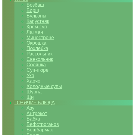
Бозбаш
Борщ
Бульоны
Капустняк
Крем-суп
Лагман
Минестроне
Окрошка
Похлебка
Рассольник
Свекольник
Солянка
Суп-пюре
Уха
Харчо
Холодные супы
Шурпа
Щи
ГОРЯЧИЕ БЛЮДА
Азу
Антрекот
Бабка
Бефстроганов
Бешбармак