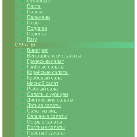
Отбивные
Паста
Паэлья
Пельмени
Плов
Подлива
Полента
Рагу
САЛАТЫ
Винегрет
Вегетарианские салаты
Греческий салат
Грибные салаты
Корейские салаты
Крабовый салат
Мясной салат
Рыбный салат
Салаты с курицей
Диетические салаты
Летние салаты
Салат из яиц
Овощные салаты
Острые салаты
Постные салаты
Простые салаты