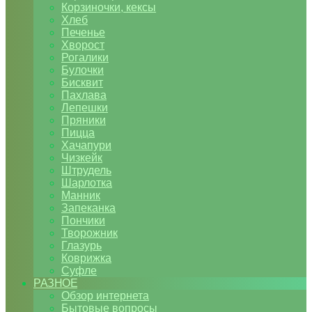
Корзиночки, кексы
Хлеб
Печенье
Хворост
Рогалики
Булочки
Бисквит
Пахлава
Лепешки
Пряники
Пицца
Хачапури
Чизкейк
Штрудель
Шарлотка
Манник
Запеканка
Пончики
Творожник
Глазурь
Коврижка
Суфле
РАЗНОЕ
Обзор интернета
Бытовые вопросы