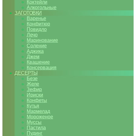
Коктейли
Алкогольные
ЗАГОТОВКИ
Варенье
Конфитюр
Повидло
Лечо
Маринование
Соление
Аджика
Джем
Квашение
Консервация
ДЕСЕРТЫ
Безе
Желе
Зефир
Ириски
Конфеты
Кутья
Мармелад
Мороженое
Муссы
Пастила
Пудинг