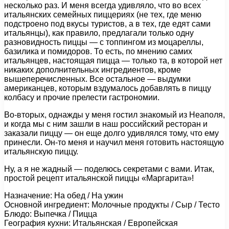
несколько раз. И меня всегда удивляло, что во всех
итальянских семейных пиццериях (не тех, где меню
подстроено под вкусы туристов, а в тех, где едят сами
итальянцы), как правило, предлагали только одну
разновидность пиццы — с топпингом из моцареллы,
базилика и помидоров. То есть, по мнению самих
итальянцев, настоящая пицца — только та, в которой нет
никаких дополнительных ингредиентов, кроме
вышеперечисленных. Все остальное — выдумки
американцев, которым вздумалось добавлять в пиццу
колбасу и прочие прелести гастрономии.
Во-вторых, однажды у меня гостил знакомый из Неаполя,
и когда мы с ним зашли в наш российский ресторан и
заказали пиццу — он еще долго удивлялся тому, что ему
принесли. Он-то меня и научил меня готовить настоящую
итальянскую пиццу.
Ну, а я не жадный — поделюсь секретами с вами. Итак,
простой рецепт итальянской пиццы «Маргарита»!
Назначение: На обед / На ужин
Основной ингредиент: Молочные продукты / Сыр / Тесто
Блюдо: Выпечка / Пицца
География кухни: Итальянская / Европейская