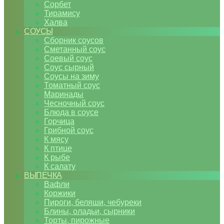
Сорбет
Тирамису
Халва
СОУСЫ
Сборник соусов
Сметанный соус
Соевый соус
Соус сырный
Соусы на зиму
Томатный соус
Маринады
Чесночный соус
Блюда в соусе
Горчица
Грибной соус
К мясу
К птице
К рыбе
К салату
ВЫПЕЧКА
Вафли
Коржики
Пироги, беляши, чебуреки
Блины, оладьи, сырники
Торты, пирожные