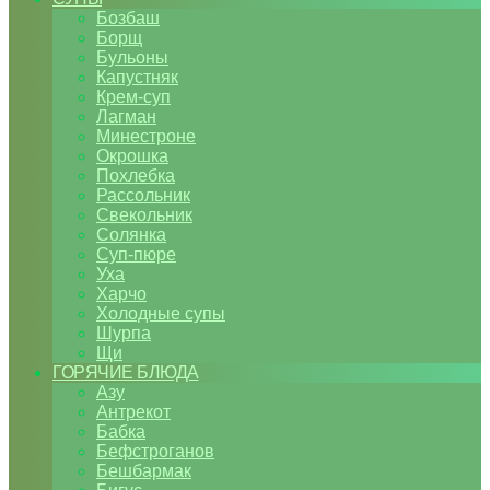
Бозбаш
Борщ
Бульоны
Капустняк
Крем-суп
Лагман
Минестроне
Окрошка
Похлебка
Рассольник
Свекольник
Солянка
Суп-пюре
Уха
Харчо
Холодные супы
Шурпа
Щи
ГОРЯЧИЕ БЛЮДА
Азу
Антрекот
Бабка
Бефстроганов
Бешбармак