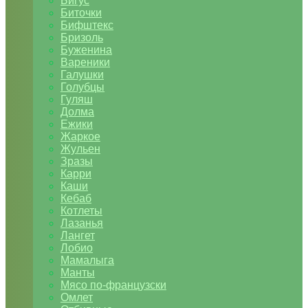
Бигус
Биточки
Бифштекс
Бризоль
Буженина
Вареники
Галушки
Голубцы
Гуляш
Долма
Ежики
Жаркое
Жульен
Зразы
Карри
Каши
Кебаб
Котлеты
Лазанья
Лангет
Лобио
Мамалыга
Манты
Мясо по-французски
Омлет