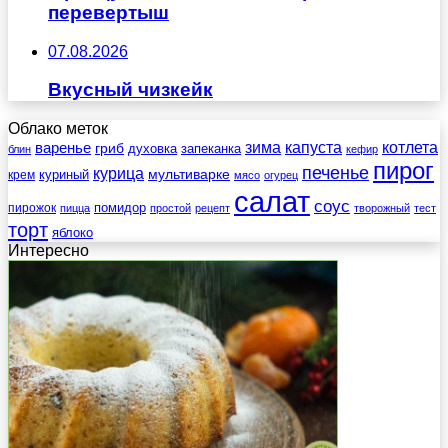
перевертыш
07.08.2026
Вкусный чизкейк
Облако меток
зима
котлета
варенье
капуста
гриб
духовка
запеканка
блин
кефир
пирог
печенье
курица
мультиварке
куриный
крем
мясо
огурец
салат
соус
помидор
пирожок
пицца
простой
рецепт
творожный
тест
торт
яблоко
Интересно