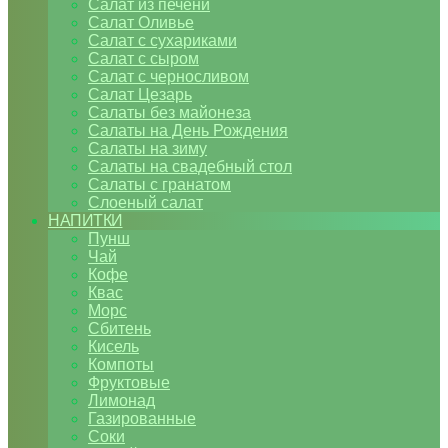
Салат из печени
Салат Оливье
Салат с сухариками
Салат с сыром
Салат с черносливом
Салат Цезарь
Салаты без майонеза
Салаты на День Рождения
Салаты на зиму
Салаты на свадебный стол
Салаты с гранатом
Слоеный салат
НАПИТКИ
Пунш
Чай
Кофе
Квас
Морс
Сбитень
Кисель
Компоты
Фруктовые
Лимонад
Газированные
Соки