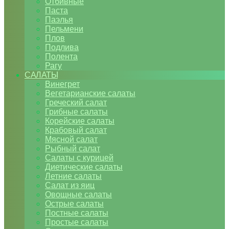
Отбивные
Паста
Паэлья
Пельмени
Плов
Подлива
Полента
Рагу
САЛАТЫ
Винегрет
Вегетарианские салаты
Греческий салат
Грибные салаты
Корейские салаты
Крабовый салат
Мясной салат
Рыбный салат
Салаты с курицей
Диетические салаты
Летние салаты
Салат из яиц
Овощные салаты
Острые салаты
Постные салаты
Простые салаты