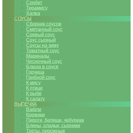
Сорбет
Тирамису
Халва
СОУСЫ
Сборник соусов
Сметанный соус
Соевый соус
Соус сырный
Соусы на зиму
Томатный соус
Маринады
Чесночный соус
Блюда в соусе
Горчица
Грибной соус
К мясу
К птице
К рыбе
К салату
ВЫПЕЧКА
Вафли
Коржики
Пироги, беляши, чебуреки
Блины, оладьи, сырники
Торты, пирожные