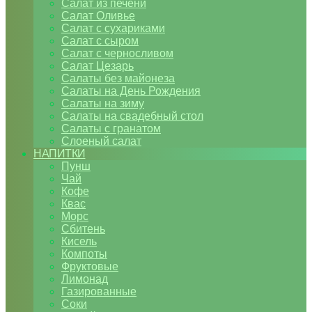
Салат из печени
Салат Оливье
Салат с сухариками
Салат с сыром
Салат с черносливом
Салат Цезарь
Салаты без майонеза
Салаты на День Рождения
Салаты на зиму
Салаты на свадебный стол
Салаты с гранатом
Слоеный салат
НАПИТКИ
Пунш
Чай
Кофе
Квас
Морс
Сбитень
Кисель
Компоты
Фруктовые
Лимонад
Газированные
Соки