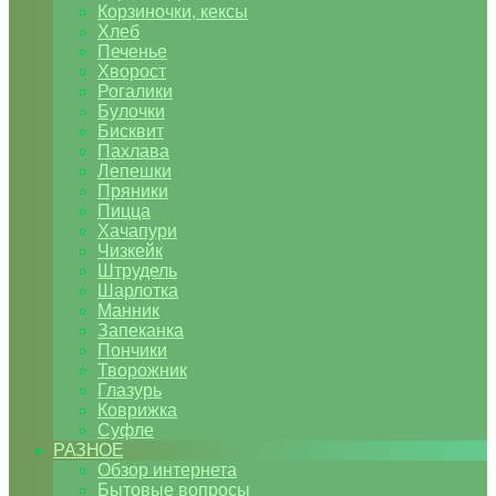
Корзиночки, кексы
Хлеб
Печенье
Хворост
Рогалики
Булочки
Бисквит
Пахлава
Лепешки
Пряники
Пицца
Хачапури
Чизкейк
Штрудель
Шарлотка
Манник
Запеканка
Пончики
Творожник
Глазурь
Коврижка
Суфле
РАЗНОЕ
Обзор интернета
Бытовые вопросы