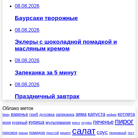
08.08.2026
Баурсаки творожные
08.08.2026
Эклеры с шоколадной помадкой и
масляным кремом
08.08.2026
Запеканка за 5 минут
08.08.2026
Праздничный завтрак
Облако меток
зима
котлета
варенье
капуста
гриб
духовка
запеканка
блин
кефир
пирог
печенье
курица
мультиварке
куриный
крем
мясо
огурец
салат
соус
помидор
пирожок
пицца
простой
рецепт
творожный
тест