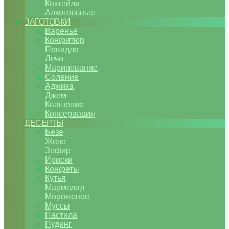
Коктейли
Алкогольные
ЗАГОТОВКИ
Варенье
Конфитюр
Повидло
Лечо
Маринование
Соление
Аджика
Джем
Квашение
Консервация
ДЕСЕРТЫ
Безе
Желе
Зефир
Ириски
Конфеты
Кутья
Мармелад
Мороженое
Муссы
Пастила
Пудинг