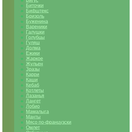
Бигус
Биточки
Бифштекс
Бризоль
Буженина
Вареники
Галушки
Голубцы
Гуляш
Долма
Ежики
Жаркое
Жульен
Зразы
Карри
Каши
Кебаб
Котлеты
Лазанья
Лангет
Лобио
Мамалыга
Манты
Мясо по-французски
Омлет