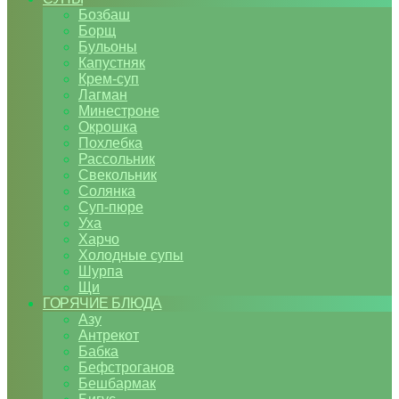
Бозбаш
Борщ
Бульоны
Капустняк
Крем-суп
Лагман
Минестроне
Окрошка
Похлебка
Рассольник
Свекольник
Солянка
Суп-пюре
Уха
Харчо
Холодные супы
Шурпа
Щи
ГОРЯЧИЕ БЛЮДА
Азу
Антрекот
Бабка
Бефстроганов
Бешбармак