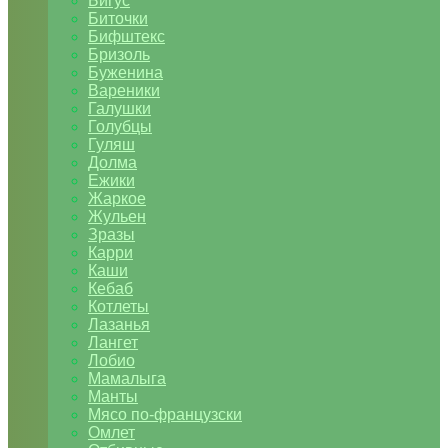
Бигус
Биточки
Бифштекс
Бризоль
Буженина
Вареники
Галушки
Голубцы
Гуляш
Долма
Ежики
Жаркое
Жульен
Зразы
Карри
Каши
Кебаб
Котлеты
Лазанья
Лангет
Лобио
Мамалыга
Манты
Мясо по-французски
Омлет