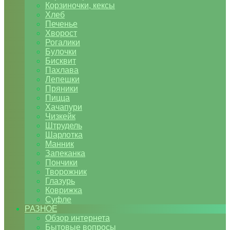
Корзиночки, кексы
Хлеб
Печенье
Хворост
Рогалики
Булочки
Бисквит
Пахлава
Лепешки
Пряники
Пицца
Хачапури
Чизкейк
Штрудель
Шарлотка
Манник
Запеканка
Пончики
Творожник
Глазурь
Коврижка
Суфле
РАЗНОЕ
Обзор интернета
Бытовые вопросы