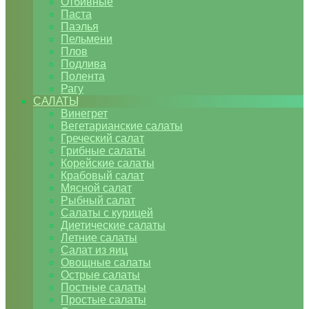
Отбивные
Паста
Паэлья
Пельмени
Плов
Подлива
Полента
Рагу
САЛАТЫ
Винегрет
Вегетарианские салаты
Греческий салат
Грибные салаты
Корейские салаты
Крабовый салат
Мясной салат
Рыбный салат
Салаты с курицей
Диетические салаты
Летние салаты
Салат из яиц
Овощные салаты
Острые салаты
Постные салаты
Простые салаты