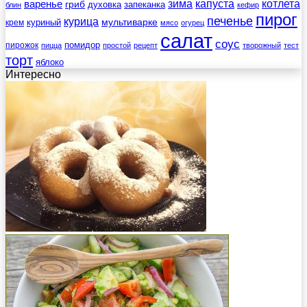
зима
котлета
варенье
капуста
гриб
духовка
запеканка
блин
кефир
пирог
печенье
курица
мультиварке
куриный
крем
мясо
огурец
салат
соус
помидор
пирожок
пицца
простой
рецепт
творожный
тест
торт
яблоко
Интересно