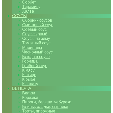
Сорбет
Тирамису
Халва
СОУСЫ
Сборник соусов
Сметанный соус
Соевый соус
Соус сырный
Соусы на зиму
Томатный соус
Маринады
Чесночный соус
Блюда в соусе
Горчица
Грибной соус
К мясу
К птице
К рыбе
К салату
ВЫПЕЧКА
Вафли
Коржики
Пироги, беляши, чебуреки
Блины, оладьи, сырники
Торты, пирожные