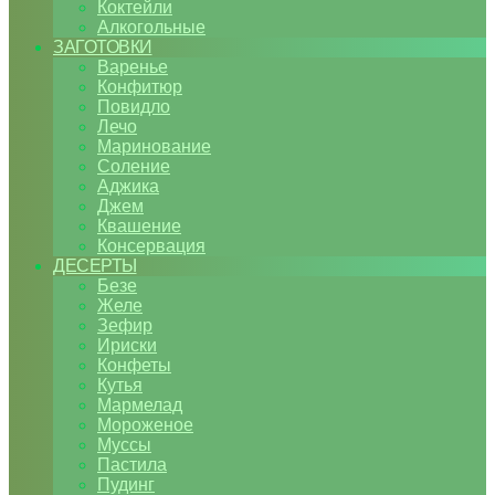
Коктейли
Алкогольные
ЗАГОТОВКИ
Варенье
Конфитюр
Повидло
Лечо
Маринование
Соление
Аджика
Джем
Квашение
Консервация
ДЕСЕРТЫ
Безе
Желе
Зефир
Ириски
Конфеты
Кутья
Мармелад
Мороженое
Муссы
Пастила
Пудинг