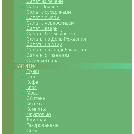
Салат из печени
Салат Оливье
Салат с сухариками
Салат с сыром
Салат с черносливом
Салат Цезарь
Салаты без майонеза
Салаты на День Рождения
Салаты на зиму
Салаты на свадебный стол
Салаты с гранатом
Слоеный салат
НАПИТКИ
Пунш
Чай
Кофе
Квас
Морс
Сбитень
Кисель
Компоты
Фруктовые
Лимонад
Газированные
Соки