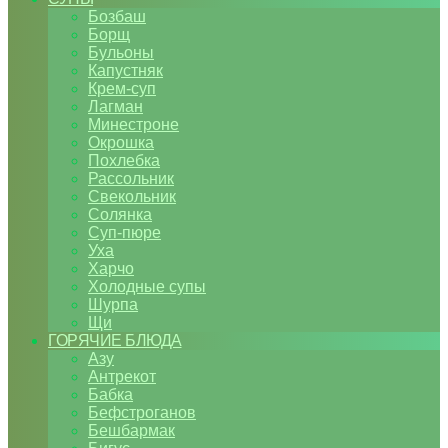
Бозбаш
Борщ
Бульоны
Капустняк
Крем-суп
Лагман
Минестроне
Окрошка
Похлебка
Рассольник
Свекольник
Солянка
Суп-пюре
Уха
Харчо
Холодные супы
Шурпа
Щи
ГОРЯЧИЕ БЛЮДА
Азу
Антрекот
Бабка
Бефстроганов
Бешбармак