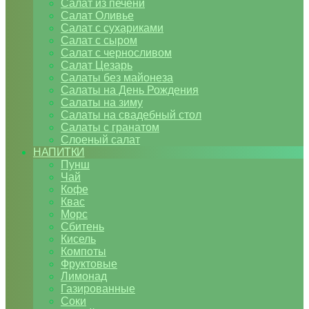
Салат из печени
Салат Оливье
Салат с сухариками
Салат с сыром
Салат с черносливом
Салат Цезарь
Салаты без майонеза
Салаты на День Рождения
Салаты на зиму
Салаты на свадебный стол
Салаты с гранатом
Слоеный салат
НАПИТКИ
Пунш
Чай
Кофе
Квас
Морс
Сбитень
Кисель
Компоты
Фруктовые
Лимонад
Газированные
Соки