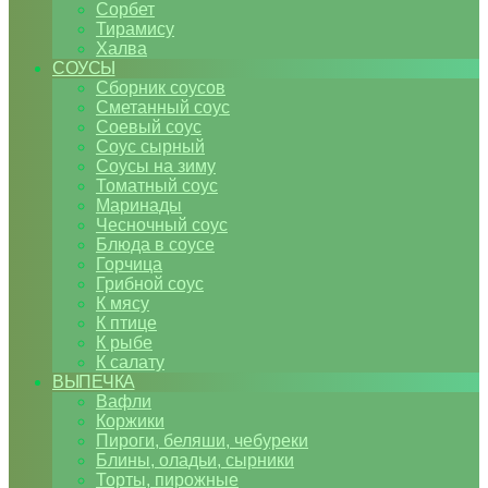
Сорбет
Тирамису
Халва
СОУСЫ
Сборник соусов
Сметанный соус
Соевый соус
Соус сырный
Соусы на зиму
Томатный соус
Маринады
Чесночный соус
Блюда в соусе
Горчица
Грибной соус
К мясу
К птице
К рыбе
К салату
ВЫПЕЧКА
Вафли
Коржики
Пироги, беляши, чебуреки
Блины, оладьи, сырники
Торты, пирожные