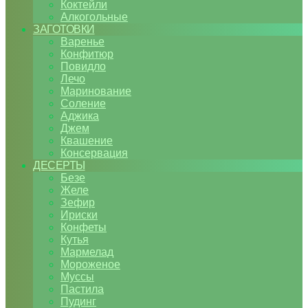
Коктейли
Алкогольные
ЗАГОТОВКИ
Варенье
Конфитюр
Повидло
Лечо
Маринование
Соление
Аджика
Джем
Квашение
Консервация
ДЕСЕРТЫ
Безе
Желе
Зефир
Ириски
Конфеты
Кутья
Мармелад
Мороженое
Муссы
Пастила
Пудинг