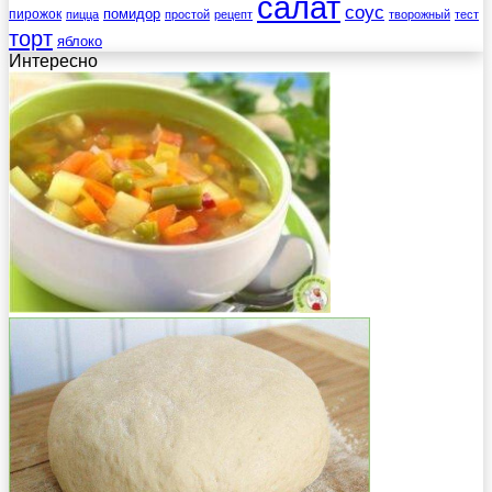
салат
соус
помидор
пирожок
пицца
простой
рецепт
творожный
тест
торт
яблоко
Интересно