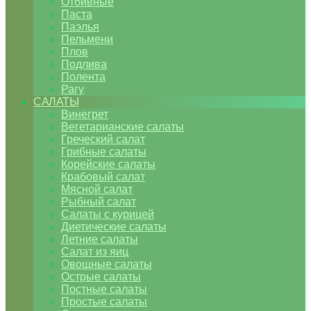
Отбивные
Паста
Паэлья
Пельмени
Плов
Подлива
Полента
Рагу
САЛАТЫ
Винегрет
Вегетарианские салаты
Греческий салат
Грибные салаты
Корейские салаты
Крабовый салат
Мясной салат
Рыбный салат
Салаты с курицей
Диетические салаты
Летние салаты
Салат из яиц
Овощные салаты
Острые салаты
Постные салаты
Простые салаты