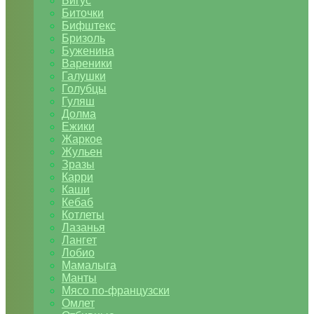
Бигус
Биточки
Бифштекс
Бризоль
Буженина
Вареники
Галушки
Голубцы
Гуляш
Долма
Ежики
Жаркое
Жульен
Зразы
Карри
Каши
Кебаб
Котлеты
Лазанья
Лангет
Лобио
Мамалыга
Манты
Мясо по-французски
Омлет