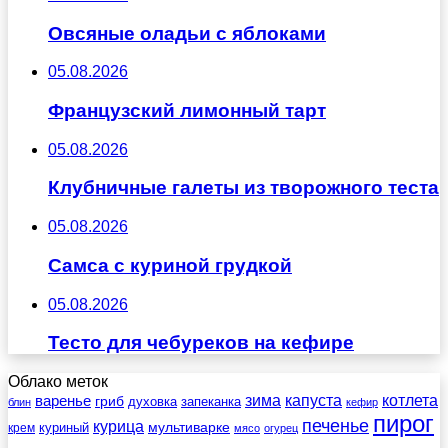
Овсяные оладьи с яблоками
05.08.2026
Французский лимонный тарт
05.08.2026
Клубничные галеты из творожного теста
05.08.2026
Самса с куриной грудкой
05.08.2026
Тесто для чебуреков на кефире
Облако меток
зима
котлета
варенье
капуста
гриб
духовка
запеканка
блин
кефир
пирог
печенье
курица
мультиварке
куриный
крем
мясо
огурец