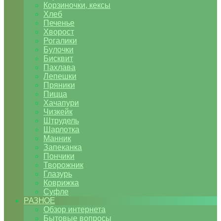
Корзиночки, кексы
Хлеб
Печенье
Хворост
Рогалики
Булочки
Бисквит
Пахлава
Лепешки
Пряники
Пицца
Хачапури
Чизкейк
Штрудель
Шарлотка
Манник
Запеканка
Пончики
Творожник
Глазурь
Коврижка
Суфле
РАЗНОЕ
Обзор интернета
Бытовые вопросы