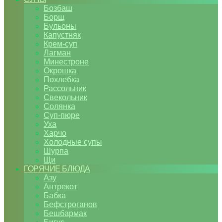
Бозбаш
Борщ
Бульоны
Капустняк
Крем-суп
Лагман
Минестроне
Окрошка
Похлебка
Рассольник
Свекольник
Солянка
Суп-пюре
Уха
Харчо
Холодные супы
Шурпа
Щи
ГОРЯЧИЕ БЛЮДА
Азу
Антрекот
Бабка
Бефстроганов
Бешбармак