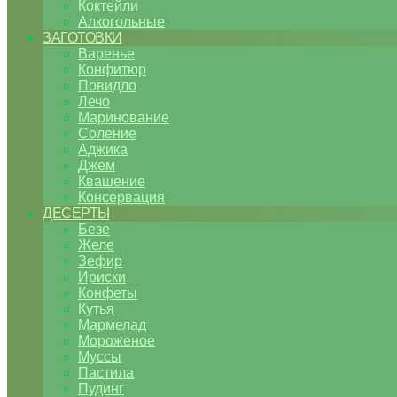
Коктейли
Алкогольные
ЗАГОТОВКИ
Варенье
Конфитюр
Повидло
Лечо
Маринование
Соление
Аджика
Джем
Квашение
Консервация
ДЕСЕРТЫ
Безе
Желе
Зефир
Ириски
Конфеты
Кутья
Мармелад
Мороженое
Муссы
Пастила
Пудинг