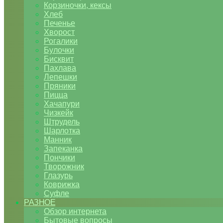
Корзиночки, кексы
Хлеб
Печенье
Хворост
Рогалики
Булочки
Бисквит
Пахлава
Лепешки
Пряники
Пицца
Хачапури
Чизкейк
Штрудель
Шарлотка
Манник
Запеканка
Пончики
Творожник
Глазурь
Коврижка
Суфле
РАЗНОЕ
Обзор интернета
Бытовые вопросы