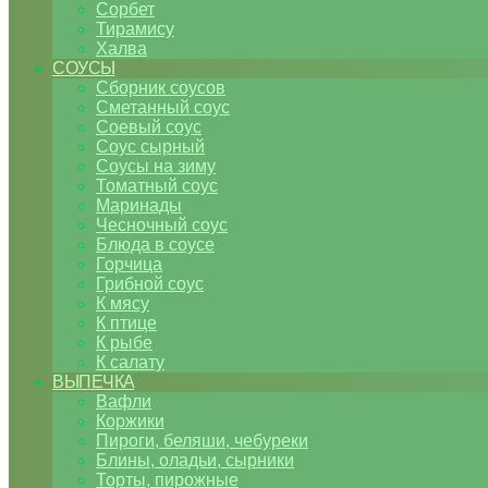
Сорбет
Тирамису
Халва
СОУСЫ
Сборник соусов
Сметанный соус
Соевый соус
Соус сырный
Соусы на зиму
Томатный соус
Маринады
Чесночный соус
Блюда в соусе
Горчица
Грибной соус
К мясу
К птице
К рыбе
К салату
ВЫПЕЧКА
Вафли
Коржики
Пироги, беляши, чебуреки
Блины, оладьи, сырники
Торты, пирожные