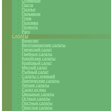
Отбивные
Паста
Паэлья
Пельмени
Плов
Подлива
Полента
Рагу
САЛАТЫ
Винегрет
Вегетарианские салаты
Греческий салат
Грибные салаты
Корейские салаты
Крабовый салат
Мясной салат
Рыбный салат
Салаты с курицей
Диетические салаты
Летние салаты
Салат из яиц
Овощные салаты
Острые салаты
Постные салаты
Простые салаты