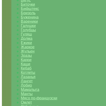
Бигус
Биточки
Бифштекс
Бризоль
Буженина
Вареники
Галушки
Голубцы
Гуляш
Долма
Ежики
Жаркое
Жульен
Зразы
Карри
Каши
Кебаб
Котлеты
Лазанья
Лангет
Лобио
Мамалыга
Манты
Мясо по-французски
Омлет