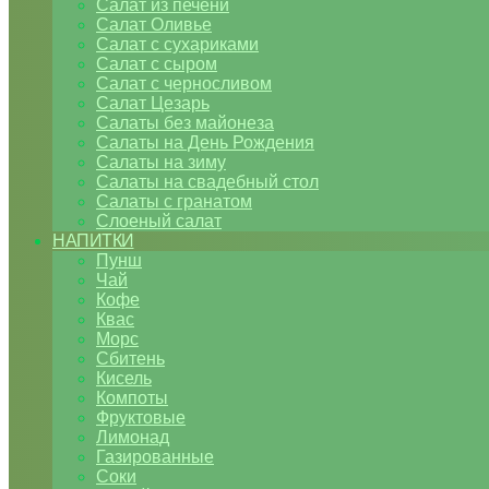
Салат из печени
Салат Оливье
Салат с сухариками
Салат с сыром
Салат с черносливом
Салат Цезарь
Салаты без майонеза
Салаты на День Рождения
Салаты на зиму
Салаты на свадебный стол
Салаты с гранатом
Слоеный салат
НАПИТКИ
Пунш
Чай
Кофе
Квас
Морс
Сбитень
Кисель
Компоты
Фруктовые
Лимонад
Газированные
Соки