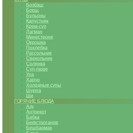
Бозбаш
Борщ
Бульоны
Капустняк
Крем-суп
Лагман
Минестроне
Окрошка
Похлебка
Рассольник
Свекольник
Солянка
Суп-пюре
Уха
Харчо
Холодные супы
Шурпа
Щи
ГОРЯЧИЕ БЛЮДА
Азу
Антрекот
Бабка
Бефстроганов
Бешбармак