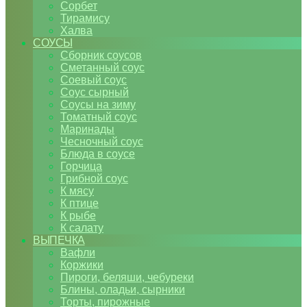
Сорбет
Тирамису
Халва
СОУСЫ
Сборник соусов
Сметанный соус
Соевый соус
Соус сырный
Соусы на зиму
Томатный соус
Маринады
Чесночный соус
Блюда в соусе
Горчица
Грибной соус
К мясу
К птице
К рыбе
К салату
ВЫПЕЧКА
Вафли
Коржики
Пироги, беляши, чебуреки
Блины, оладьи, сырники
Торты, пирожные