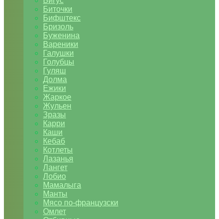
Бигус
Биточки
Бифштекс
Бризоль
Буженина
Вареники
Галушки
Голубцы
Гуляш
Долма
Ежики
Жаркое
Жульен
Зразы
Карри
Каши
Кебаб
Котлеты
Лазанья
Лангет
Лобио
Мамалыга
Манты
Мясо по-французски
Омлет