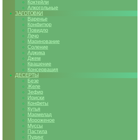
Коктейли
Алкогольные
ЗАГОТОВКИ
Варенье
Конфитюр
Повидло
Лечо
Маринование
Соление
Аджика
Джем
Квашение
Консервация
ДЕСЕРТЫ
Безе
Желе
Зефир
Ириски
Конфеты
Кутья
Мармелад
Мороженое
Муссы
Пастила
Пудинг