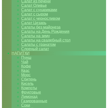
Салат из печени
Салат Оливье
Салат с сухариками
Салат с сыром
Салат с черносливом
Салат Цезарь
Салаты без майонеза
Салаты на День Рождения
Салаты на зиму
Салаты на свадебный стол
Салаты с гранатом
Слоеный салат
НАПИТКИ
Пунш
Чай
Кофе
Квас
Морс
Сбитень
Кисель
Компоты
Фруктовые
Лимонад
Газированные
Соки