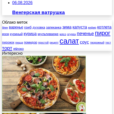
06.08.2026
Венгерская ватрушка
Облако меток
зима
котлета
варенье
капуста
гриб
духовка
запеканка
блин
кефир
пирог
печенье
курица
мультиварке
куриный
крем
мясо
огурец
салат
соус
помидор
пирожок
пицца
простой
рецепт
творожный
тест
торт
яблоко
Интересно