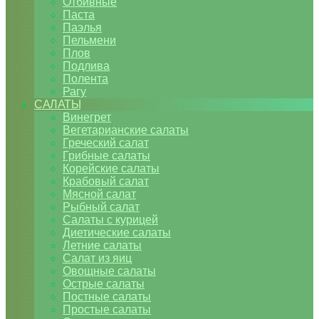
Отбивные
Паста
Паэлья
Пельмени
Плов
Подлива
Полента
Рагу
САЛАТЫ
Винегрет
Вегетарианские салаты
Греческий салат
Грибные салаты
Корейские салаты
Крабовый салат
Мясной салат
Рыбный салат
Салаты с курицей
Диетические салаты
Летние салаты
Салат из яиц
Овощные салаты
Острые салаты
Постные салаты
Простые салаты