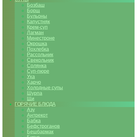
Бозбаш
Борщ
Бульоны
Капустняк
Крем-суп
Лагман
Минестроне
Окрошка
Похлебка
Рассольник
Свекольник
Солянка
Суп-пюре
Уха
Харчо
Холодные супы
Шурпа
Щи
ГОРЯЧИЕ БЛЮДА
Азу
Антрекот
Бабка
Бефстроганов
Бешбармак