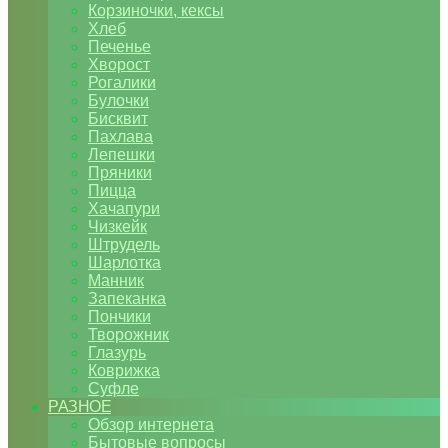
Корзиночки, кексы
Хлеб
Печенье
Хворост
Рогалики
Булочки
Бисквит
Пахлава
Лепешки
Пряники
Пицца
Хачапури
Чизкейк
Штрудель
Шарлотка
Манник
Запеканка
Пончики
Творожник
Глазурь
Коврижка
Суфле
РАЗНОЕ
Обзор интернета
Бытовые вопросы