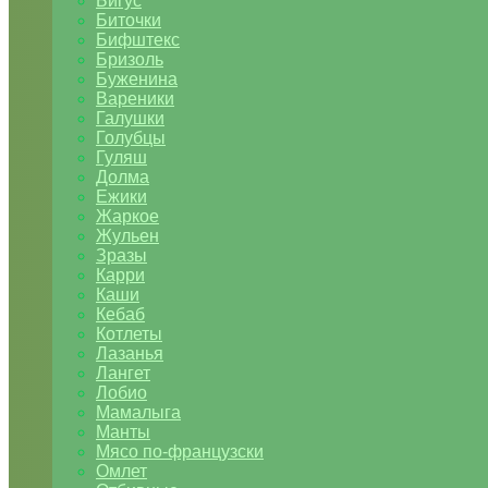
Бигус
Биточки
Бифштекс
Бризоль
Буженина
Вареники
Галушки
Голубцы
Гуляш
Долма
Ежики
Жаркое
Жульен
Зразы
Карри
Каши
Кебаб
Котлеты
Лазанья
Лангет
Лобио
Мамалыга
Манты
Мясо по-французски
Омлет