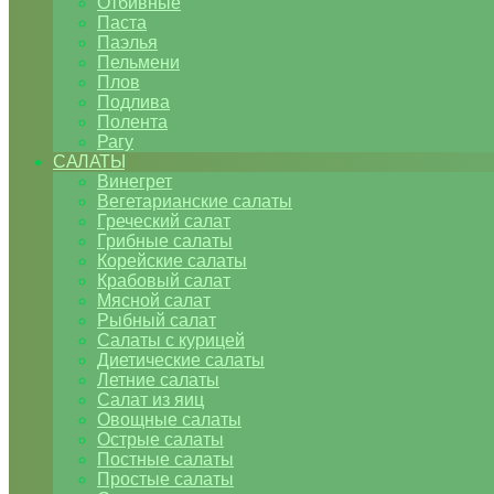
Отбивные
Паста
Паэлья
Пельмени
Плов
Подлива
Полента
Рагу
САЛАТЫ
Винегрет
Вегетарианские салаты
Греческий салат
Грибные салаты
Корейские салаты
Крабовый салат
Мясной салат
Рыбный салат
Салаты с курицей
Диетические салаты
Летние салаты
Салат из яиц
Овощные салаты
Острые салаты
Постные салаты
Простые салаты