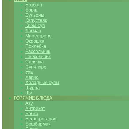
Бозбаш
Борщ
Бульоны
Капустняк
Крем-суп
Лагман
Минестроне
Окрошка
Похлебка
Рассольник
Свекольник
Солянка
Суп-пюре
Уха
Харчо
Холодные супы
Шурпа
Щи
ГОРЯЧИЕ БЛЮДА
Азу
Антрекот
Бабка
Бефстроганов
Бешбармак