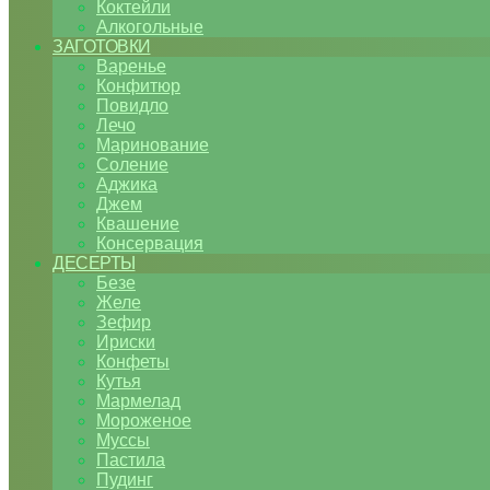
Коктейли
Алкогольные
ЗАГОТОВКИ
Варенье
Конфитюр
Повидло
Лечо
Маринование
Соление
Аджика
Джем
Квашение
Консервация
ДЕСЕРТЫ
Безе
Желе
Зефир
Ириски
Конфеты
Кутья
Мармелад
Мороженое
Муссы
Пастила
Пудинг