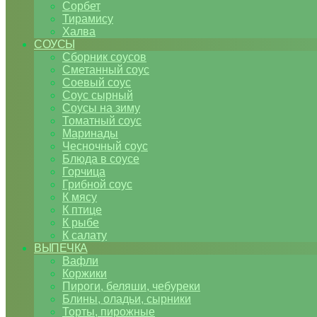
Сорбет
Тирамису
Халва
СОУСЫ
Сборник соусов
Сметанный соус
Соевый соус
Соус сырный
Соусы на зиму
Томатный соус
Маринады
Чесночный соус
Блюда в соусе
Горчица
Грибной соус
К мясу
К птице
К рыбе
К салату
ВЫПЕЧКА
Вафли
Коржики
Пироги, беляши, чебуреки
Блины, оладьи, сырники
Торты, пирожные