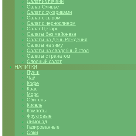
Салат из печени
Салат Оливье
Салат с сухариками
Салат с сыром
Салат с черносливом
Салат Цезарь
Салаты без майонеза
Салаты на День Рождения
Салаты на зиму
Салаты на свадебный стол
Салаты с гранатом
Слоеный салат
НАПИТКИ
Пунш
Чай
Кофе
Квас
Морс
Сбитень
Кисель
Компоты
Фруктовые
Лимонад
Газированные
Соки