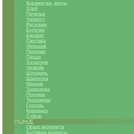
Корзиночки, кексы
Хлеб
Печенье
Хворост
Рогалики
Булочки
Бисквит
Пахлава
Лепешки
Пряники
Пицца
Хачапури
Чизкейк
Штрудель
Шарлотка
Манник
Запеканка
Пончики
Творожник
Глазурь
Коврижка
Суфле
РАЗНОЕ
Обзор интернета
Бытовые вопросы