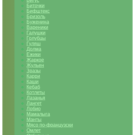
Бигус
Биточки
Бифштекс
Бризоль
Буженина
Вареники
Галушки
Голубцы
Гуляш
Долма
Ежики
Жаркое
Жульен
Зразы
Карри
Каши
Кебаб
Котлеты
Лазанья
Лангет
Лобио
Мамалыга
Манты
Мясо по-французски
Омлет