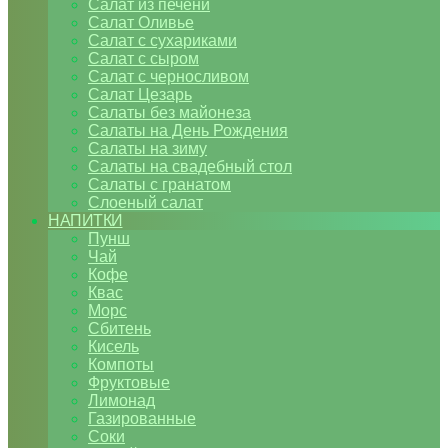
Салат из печени
Салат Оливье
Салат с сухариками
Салат с сыром
Салат с черносливом
Салат Цезарь
Салаты без майонеза
Салаты на День Рождения
Салаты на зиму
Салаты на свадебный стол
Салаты с гранатом
Слоеный салат
НАПИТКИ
Пунш
Чай
Кофе
Квас
Морс
Сбитень
Кисель
Компоты
Фруктовые
Лимонад
Газированные
Соки