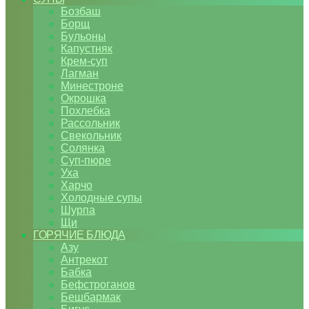
Бозбаш
Борщ
Бульоны
Капустняк
Крем-суп
Лагман
Минестроне
Окрошка
Похлебка
Рассольник
Свекольник
Солянка
Суп-пюре
Уха
Харчо
Холодные супы
Шурпа
Щи
ГОРЯЧИЕ БЛЮДА
Азу
Антрекот
Бабка
Бефстроганов
Бешбармак