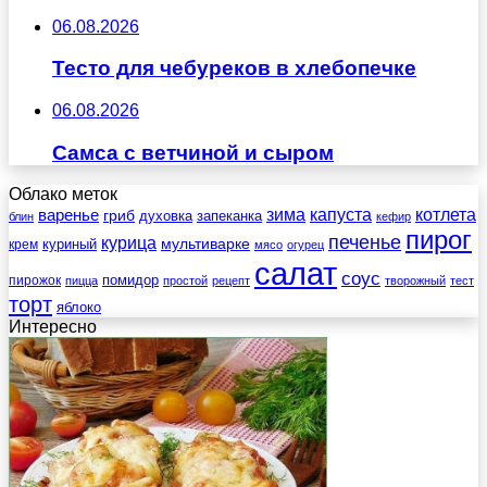
06.08.2026
Тесто для чебуреков в хлебопечке
06.08.2026
Самса с ветчиной и сыром
Облако меток
зима
котлета
варенье
капуста
гриб
духовка
запеканка
блин
кефир
пирог
печенье
курица
мультиварке
куриный
крем
мясо
огурец
салат
соус
помидор
пирожок
пицца
простой
рецепт
творожный
тест
торт
яблоко
Интересно