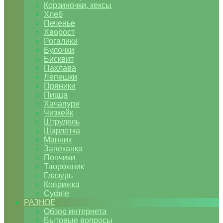
Корзиночки, кексы
Хлеб
Печенье
Хворост
Рогалики
Булочки
Бисквит
Пахлава
Лепешки
Пряники
Пицца
Хачапури
Чизкейк
Штрудель
Шарлотка
Манник
Запеканка
Пончики
Творожник
Глазурь
Коврижка
Суфле
РАЗНОЕ
Обзор интернета
Бытовые вопросы