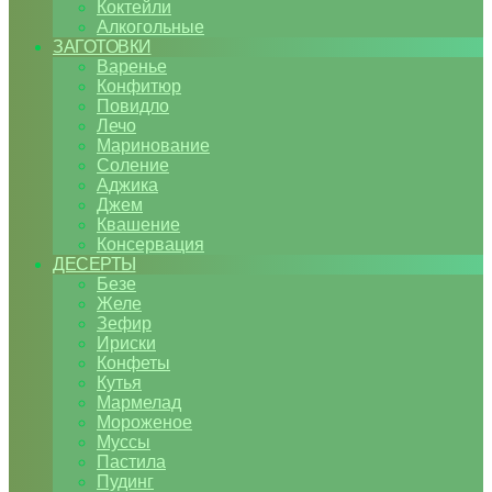
Коктейли
Алкогольные
ЗАГОТОВКИ
Варенье
Конфитюр
Повидло
Лечо
Маринование
Соление
Аджика
Джем
Квашение
Консервация
ДЕСЕРТЫ
Безе
Желе
Зефир
Ириски
Конфеты
Кутья
Мармелад
Мороженое
Муссы
Пастила
Пудинг