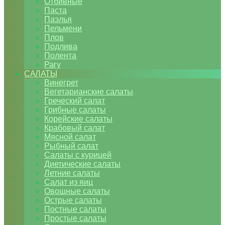
Отбивные
Паста
Паэлья
Пельмени
Плов
Подлива
Полента
Рагу
САЛАТЫ
Винегрет
Вегетарианские салаты
Греческий салат
Грибные салаты
Корейские салаты
Крабовый салат
Мясной салат
Рыбный салат
Салаты с курицей
Диетические салаты
Летние салаты
Салат из яиц
Овощные салаты
Острые салаты
Постные салаты
Простые салаты