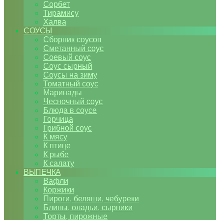
Сорбет
Тирамису
Халва
СОУСЫ
Сборник соусов
Сметанный соус
Соевый соус
Соус сырный
Соусы на зиму
Томатный соус
Маринады
Чесночный соус
Блюда в соусе
Горчица
Грибной соус
К мясу
К птице
К рыбе
К салату
ВЫПЕЧКА
Вафли
Коржики
Пироги, беляши, чебуреки
Блины, оладьи, сырники
Торты, пирожные