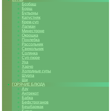
Бозбаш
Борщ
Бульоны
Капустняк
Крем-суп
Лагман
Минестроне
Окрошка
Похлебка
Рассольник
Свекольник
Солянка
Суп-пюре
Уха
Харчо
Холодные супы
Шурпа
Щи
ГОРЯЧИЕ БЛЮДА
Азу
Антрекот
Бабка
Бефстроганов
Бешбармак