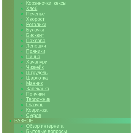
Корзиночки, кексы
Хлеб
Печенье
Хворост
Рогалики
Булочки
Бисквит
Пахлава
Лепешки
Пряники
Пицца
Хачапури
Чизкейк
Штрудель
Шарлотка
Манник
Запеканка
Пончики
Творожник
Глазурь
Коврижка
Суфле
РАЗНОЕ
Обзор интернета
Бытовые вопросы