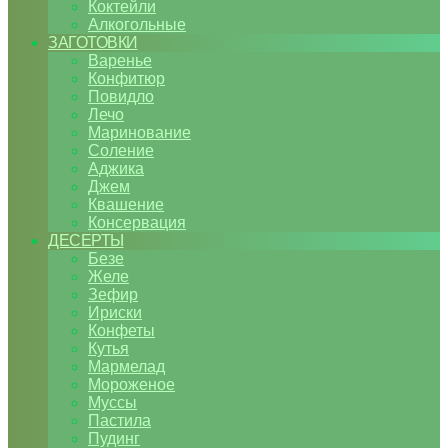
Коктейли
Алкогольные
ЗАГОТОВКИ
Варенье
Конфитюр
Повидло
Лечо
Маринование
Соление
Аджика
Джем
Квашение
Консервация
ДЕСЕРТЫ
Безе
Желе
Зефир
Ириски
Конфеты
Кутья
Мармелад
Мороженое
Муссы
Пастила
Пудинг