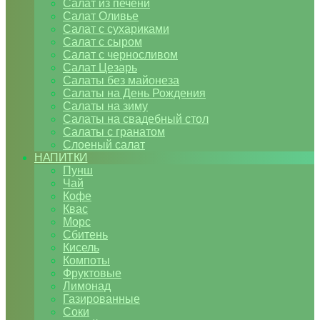
Салат из печени
Салат Оливье
Салат с сухариками
Салат с сыром
Салат с черносливом
Салат Цезарь
Салаты без майонеза
Салаты на День Рождения
Салаты на зиму
Салаты на свадебный стол
Салаты с гранатом
Слоеный салат
НАПИТКИ
Пунш
Чай
Кофе
Квас
Морс
Сбитень
Кисель
Компоты
Фруктовые
Лимонад
Газированные
Соки