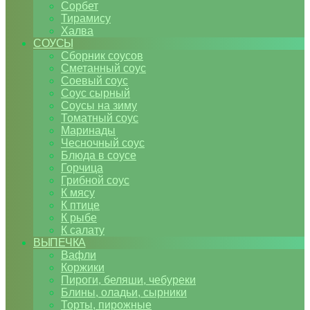
Сорбет
Тирамису
Халва
СОУСЫ
Сборник соусов
Сметанный соус
Соевый соус
Соус сырный
Соусы на зиму
Томатный соус
Маринады
Чесночный соус
Блюда в соусе
Горчица
Грибной соус
К мясу
К птице
К рыбе
К салату
ВЫПЕЧКА
Вафли
Коржики
Пироги, беляши, чебуреки
Блины, оладьи, сырники
Торты, пирожные