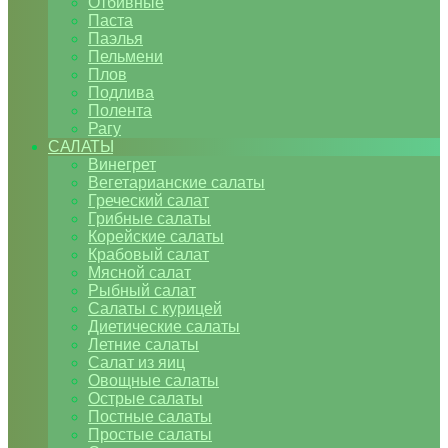
Отбивные
Паста
Паэлья
Пельмени
Плов
Подлива
Полента
Рагу
САЛАТЫ
Винегрет
Вегетарианские салаты
Греческий салат
Грибные салаты
Корейские салаты
Крабовый салат
Мясной салат
Рыбный салат
Салаты с курицей
Диетические салаты
Летние салаты
Салат из яиц
Овощные салаты
Острые салаты
Постные салаты
Простые салаты