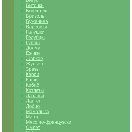
Бигус
Биточки
Бифштекс
Бризоль
Буженина
Вареники
Галушки
Голубцы
Гуляш
Долма
Ежики
Жаркое
Жульен
Зразы
Карри
Каши
Кебаб
Котлеты
Лазанья
Лангет
Лобио
Мамалыга
Манты
Мясо по-французски
Омлет