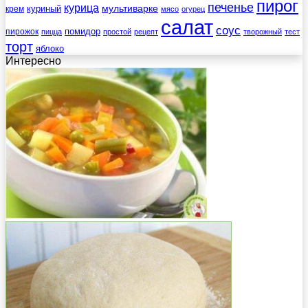
пирог
печенье
курица
мультиварке
куриный
крем
мясо
огурец
салат
соус
помидор
пирожок
пицца
простой
рецепт
творожный
тест
торт
яблоко
Интересно