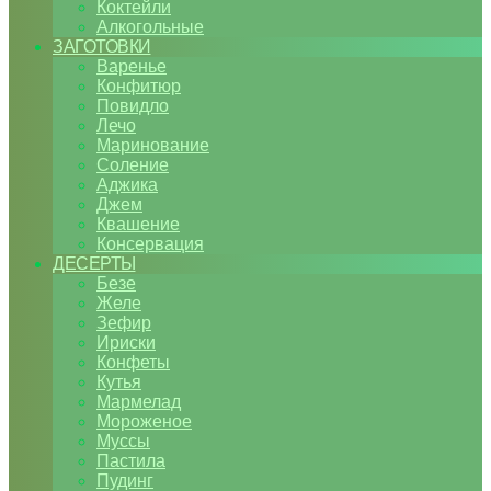
Коктейли
Алкогольные
ЗАГОТОВКИ
Варенье
Конфитюр
Повидло
Лечо
Маринование
Соление
Аджика
Джем
Квашение
Консервация
ДЕСЕРТЫ
Безе
Желе
Зефир
Ириски
Конфеты
Кутья
Мармелад
Мороженое
Муссы
Пастила
Пудинг