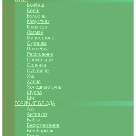
Бозбаш
Борщ
Бульоны
Капустняк
Крем-суп
Лагман
Минестроне
Окрошка
Похлебка
Рассольник
Свекольник
Солянка
Суп-пюре
Уха
Харчо
Холодные супы
Шурпа
Щи
ГОРЯЧИЕ БЛЮДА
Азу
Антрекот
Бабка
Бефстроганов
Бешбармак