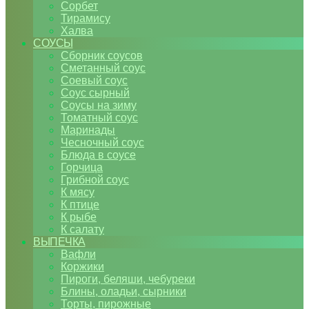
Сорбет
Тирамису
Халва
СОУСЫ
Сборник соусов
Сметанный соус
Соевый соус
Соус сырный
Соусы на зиму
Томатный соус
Маринады
Чесночный соус
Блюда в соусе
Горчица
Грибной соус
К мясу
К птице
К рыбе
К салату
ВЫПЕЧКА
Вафли
Коржики
Пироги, беляши, чебуреки
Блины, оладьи, сырники
Торты, пирожные