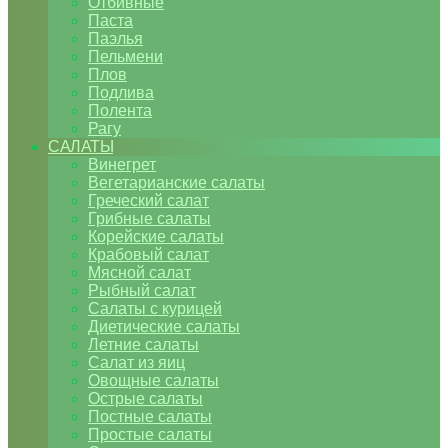
Отбивные
Паста
Паэлья
Пельмени
Плов
Подлива
Полента
Рагу
САЛАТЫ
Винегрет
Вегетарианские салаты
Греческий салат
Грибные салаты
Корейские салаты
Крабовый салат
Мясной салат
Рыбный салат
Салаты с курицей
Диетические салаты
Летние салаты
Салат из яиц
Овощные салаты
Острые салаты
Постные салаты
Простые салаты