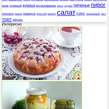
пирог
печенье
курица
мультиварке
куриный
крем
мясо
огурец
салат
соус
помидор
пирожок
пицца
простой
рецепт
творожный
тест
торт
яблоко
Интересно