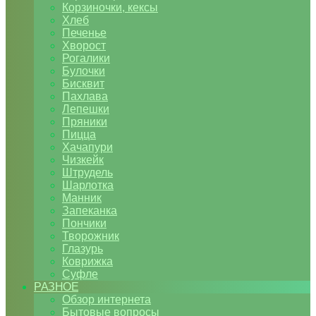
Корзиночки, кексы
Хлеб
Печенье
Хворост
Рогалики
Булочки
Бисквит
Пахлава
Лепешки
Пряники
Пицца
Хачапури
Чизкейк
Штрудель
Шарлотка
Манник
Запеканка
Пончики
Творожник
Глазурь
Коврижка
Суфле
РАЗНОЕ
Обзор интернета
Бытовые вопросы