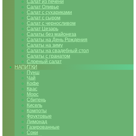
Салат из печени
Салат Оливье
Салат с сухариками
Салат с сыром
Салат с черносливом
Салат Цезарь
Салаты без майонеза
Салаты на День Рождения
Салаты на зиму
Салаты на свадебный стол
Салаты с гранатом
Слоеный салат
НАПИТКИ
Пунш
Чай
Кофе
Квас
Морс
Сбитень
Кисель
Компоты
Фруктовые
Лимонад
Газированные
Соки