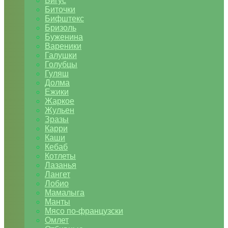
Бигус
Биточки
Бифштекс
Бризоль
Буженина
Вареники
Галушки
Голубцы
Гуляш
Долма
Ежики
Жаркое
Жульен
Зразы
Карри
Каши
Кебаб
Котлеты
Лазанья
Лангет
Лобио
Мамалыга
Манты
Мясо по-французски
Омлет