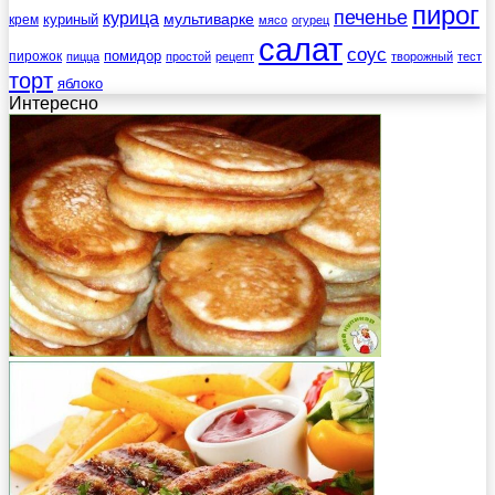
пирог
печенье
курица
мультиварке
куриный
крем
мясо
огурец
салат
соус
помидор
пирожок
пицца
простой
рецепт
творожный
тест
торт
яблоко
Интересно