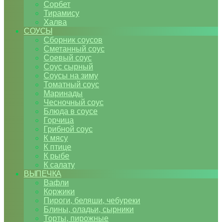
Сорбет
Тирамису
Халва
СОУСЫ
Сборник соусов
Сметанный соус
Соевый соус
Соус сырный
Соусы на зиму
Томатный соус
Маринады
Чесночный соус
Блюда в соусе
Горчица
Грибной соус
К мясу
К птице
К рыбе
К салату
ВЫПЕЧКА
Вафли
Коржики
Пироги, беляши, чебуреки
Блины, оладьи, сырники
Торты, пирожные