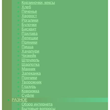
Корзиночки, кексы
Хлеб
Печенье
Хворост
Рогалики
Булочки
Бисквит
Пахлава
Лепешки
Пряники
Пицца
Хачапури
Чизкейк
Штрудель
Шарлотка
Манник
Запеканка
Пончики
Творожник
Глазурь
Коврижка
Суфле
РАЗНОЕ
Обзор интернета
Бытовые вопросы