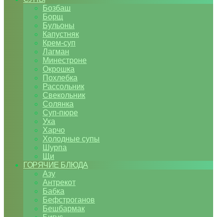
Бозбаш
Борщ
Бульоны
Капустняк
Крем-суп
Лагман
Минестроне
Окрошка
Похлебка
Рассольник
Свекольник
Солянка
Суп-пюре
Уха
Харчо
Холодные супы
Шурпа
Щи
ГОРЯЧИЕ БЛЮДА
Азу
Антрекот
Бабка
Бефстроганов
Бешбармак