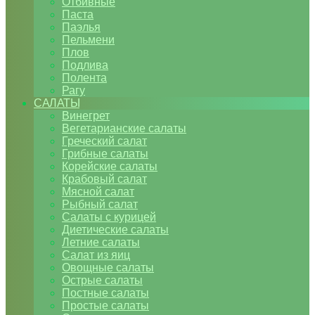
Отбивные
Паста
Паэлья
Пельмени
Плов
Подлива
Полента
Рагу
САЛАТЫ
Винегрет
Вегетарианские салаты
Греческий салат
Грибные салаты
Корейские салаты
Крабовый салат
Мясной салат
Рыбный салат
Салаты с курицей
Диетические салаты
Летние салаты
Салат из яиц
Овощные салаты
Острые салаты
Постные салаты
Простые салаты