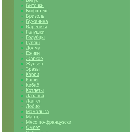
Бигус
Биточки
Бифштекс
Бризоль
Буженина
Вареники
Галушки
Голубцы
Гуляш
Долма
Ежики
Жаркое
Жульен
Зразы
Карри
Каши
Кебаб
Котлеты
Лазанья
Лангет
Лобио
Мамалыга
Манты
Мясо по-французски
Омлет