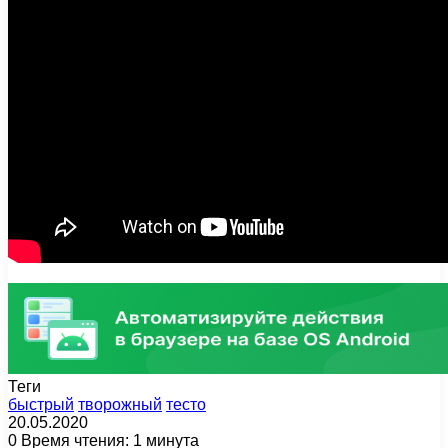
Теги
быстрый
творожный
тесто
20.05.2020
0
Время чтения: 1 минута