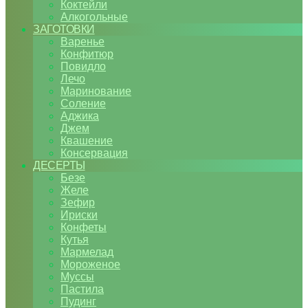
Коктейли
Алкогольные
ЗАГОТОВКИ
Варенье
Конфитюр
Повидло
Лечо
Маринование
Соление
Аджика
Джем
Квашение
Консервация
ДЕСЕРТЫ
Безе
Желе
Зефир
Ириски
Конфеты
Кутья
Мармелад
Мороженое
Муссы
Пастила
Пудинг