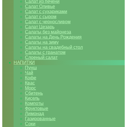
Салат из печени
Салат Оливье
Салат с сухариками
Салат с сыром
Салат с черносливом
Салат Цезарь
Салаты без майонеза
Салаты на День Рождения
Салаты на зиму
Салаты на свадебный стол
Салаты с гранатом
Слоеный салат
НАПИТКИ
Пунш
Чай
Кофе
Квас
Морс
Сбитень
Кисель
Компоты
Фруктовые
Лимонад
Газированные
Соки