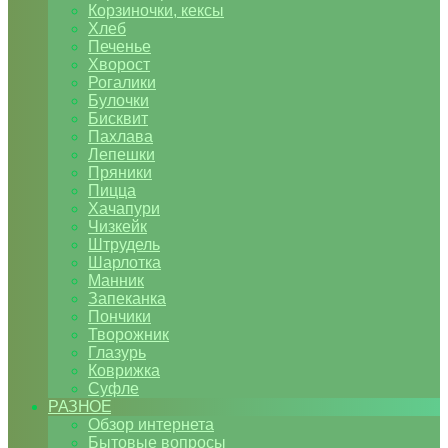
Корзиночки, кексы
Хлеб
Печенье
Хворост
Рогалики
Булочки
Бисквит
Пахлава
Лепешки
Пряники
Пицца
Хачапури
Чизкейк
Штрудель
Шарлотка
Манник
Запеканка
Пончики
Творожник
Глазурь
Коврижка
Суфле
РАЗНОЕ
Обзор интернета
Бытовые вопросы