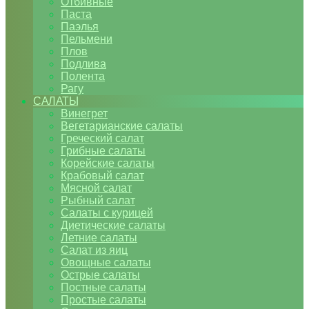
Отбивные
Паста
Паэлья
Пельмени
Плов
Подлива
Полента
Рагу
САЛАТЫ
Винегрет
Вегетарианские салаты
Греческий салат
Грибные салаты
Корейские салаты
Крабовый салат
Мясной салат
Рыбный салат
Салаты с курицей
Диетические салаты
Летние салаты
Салат из яиц
Овощные салаты
Острые салаты
Постные салаты
Простые салаты