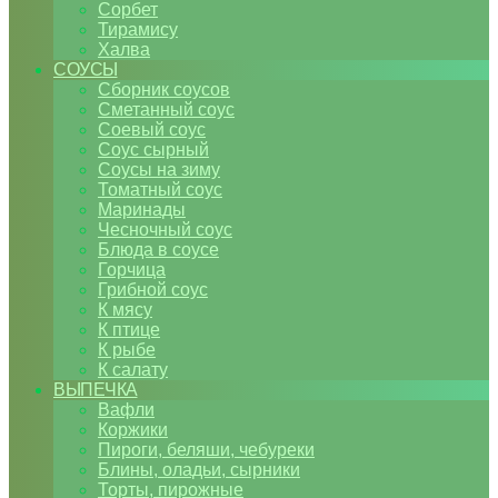
Сорбет
Тирамису
Халва
СОУСЫ
Сборник соусов
Сметанный соус
Соевый соус
Соус сырный
Соусы на зиму
Томатный соус
Маринады
Чесночный соус
Блюда в соусе
Горчица
Грибной соус
К мясу
К птице
К рыбе
К салату
ВЫПЕЧКА
Вафли
Коржики
Пироги, беляши, чебуреки
Блины, оладьи, сырники
Торты, пирожные