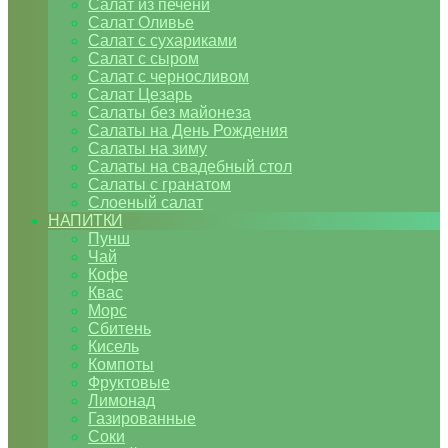
Салат из печени
Салат Оливье
Салат с сухариками
Салат с сыром
Салат с черносливом
Салат Цезарь
Салаты без майонеза
Салаты на День Рождения
Салаты на зиму
Салаты на свадебный стол
Салаты с гранатом
Слоеный салат
НАПИТКИ
Пунш
Чай
Кофе
Квас
Морс
Сбитень
Кисель
Компоты
Фруктовые
Лимонад
Газированные
Соки