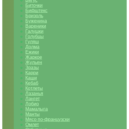
Бигус
Биточки
Бифштекс
Бризоль
Буженина
Вареники
Галушки
Голубцы
Гуляш
Долма
Ежики
Жаркое
Жульен
Зразы
Карри
Каши
Кебаб
Котлеты
Лазанья
Лангет
Лобио
Мамалыга
Манты
Мясо по-французски
Омлет