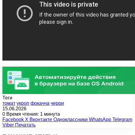
Теги
томат
укроп
фокачча
черри
15.06.2026
0
Время чтения: 1 минута
Facebook
X
Вконтакте
Одноклассники
WhatsApp
Telegram
Viber
Печатать