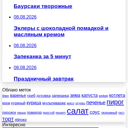
Баурсаки творожные
08.08.2026
Эклеры с шоколадной помадкой и
масляным кремом
08.08.2026
Запеканка за 5 минут
08.08.2026
Праздничный завтрак
Облако меток
зима
котлета
варенье
капуста
гриб
духовка
запеканка
блин
кефир
пирог
печенье
курица
мультиварке
куриный
крем
мясо
огурец
салат
соус
помидор
пирожок
пицца
простой
рецепт
творожный
тест
торт
яблоко
Интересно