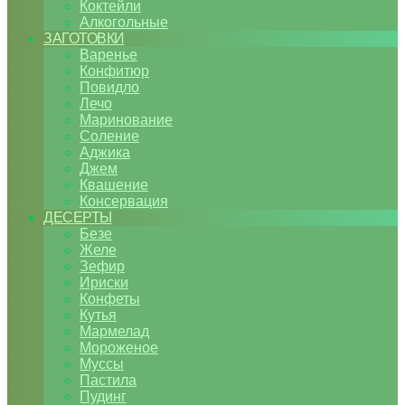
Коктейли
Алкогольные
ЗАГОТОВКИ
Варенье
Конфитюр
Повидло
Лечо
Маринование
Соление
Аджика
Джем
Квашение
Консервация
ДЕСЕРТЫ
Безе
Желе
Зефир
Ириски
Конфеты
Кутья
Мармелад
Мороженое
Муссы
Пастила
Пудинг