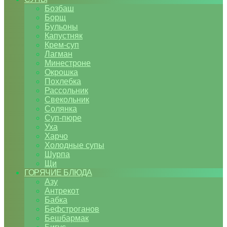
Бозбаш
Борщ
Бульоны
Капустняк
Крем-суп
Лагман
Минестроне
Окрошка
Похлебка
Рассольник
Свекольник
Солянка
Суп-пюре
Уха
Харчо
Холодные супы
Шурпа
Щи
ГОРЯЧИЕ БЛЮДА
Азу
Антрекот
Бабка
Бефстроганов
Бешбармак