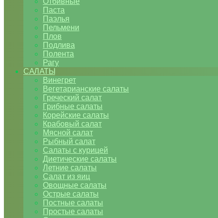
Отбивные
Паста
Паэлья
Пельмени
Плов
Подлива
Полента
Рагу
САЛАТЫ
Винегрет
Вегетарианские салаты
Греческий салат
Грибные салаты
Корейские салаты
Крабовый салат
Мясной салат
Рыбный салат
Салаты с курицей
Диетические салаты
Летние салаты
Салат из яиц
Овощные салаты
Острые салаты
Постные салаты
Простые салаты