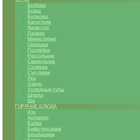
Бозбаш
Борщ
Бульоны
Капустняк
Крем-суп
Лагман
Минестроне
Окрошка
Похлебка
Рассольник
Свекольник
Солянка
Суп-пюре
Уха
Харчо
Холодные супы
Шурпа
Щи
ГОРЯЧИЕ БЛЮДА
Азу
Антрекот
Бабка
Бефстроганов
Бешбармак