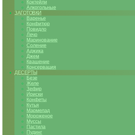
Коктейли
Алкогольные
ЗАГОТОВКИ
Варенье
Конфитюр
Повидло
Лечо
Маринование
Соление
Аджика
Джем
Квашение
Консервация
ДЕСЕРТЫ
Безе
Желе
Зефир
Ириски
Конфеты
Кутья
Мармелад
Мороженое
Муссы
Пастила
Пудинг