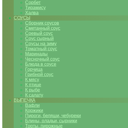
Сорбет
Тирамису
Халва
СОУСЫ
Сборник соусов
Сметанный соус
Соевый соус
Соус сырный
Соусы на зиму
Томатный соус
Маринады
Чесночный соус
Блюда в соусе
Горчица
Грибной соус
К мясу
К птице
К рыбе
К салату
ВЫПЕЧКА
Вафли
Коржики
Пироги, беляши, чебуреки
Блины, оладьи, сырники
Торты, пирожные