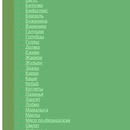
Бигус
Биточки
Бифштекс
Бризоль
Буженина
Вареники
Галушки
Голубцы
Гуляш
Долма
Ежики
Жаркое
Жульен
Зразы
Карри
Каши
Кебаб
Котлеты
Лазанья
Лангет
Лобио
Мамалыга
Манты
Мясо по-французски
Омлет