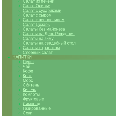
Салат из печени
Салат Оливье
Салат с сухариками
Салат с сыром
Салат с черносливом
Салат Цезарь
Салаты без майонеза
Салаты на День Рождения
Салаты на зиму
Салаты на свадебный стол
Салаты с гранатом
Слоеный салат
НАПИТКИ
Пунш
Чай
Кофе
Квас
Морс
Сбитень
Кисель
Компоты
Фруктовые
Лимонад
Газированные
Соки