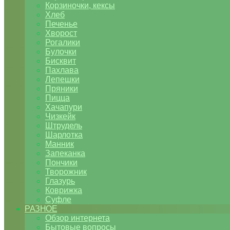
Корзиночки, кексы
Хлеб
Печенье
Хворост
Рогалики
Булочки
Бисквит
Пахлава
Лепешки
Пряники
Пицца
Хачапури
Чизкейк
Штрудель
Шарлотка
Манник
Запеканка
Пончики
Творожник
Глазурь
Коврижка
Суфле
РАЗНОЕ
Обзор интернета
Бытовые вопросы