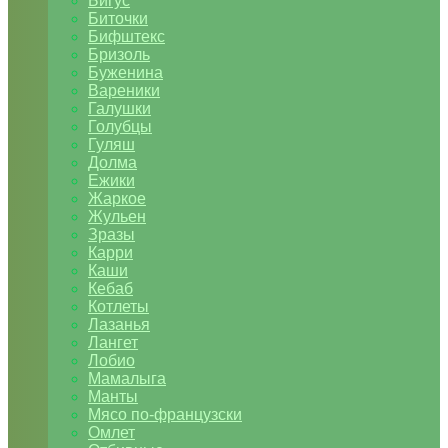
Бигус
Биточки
Бифштекс
Бризоль
Буженина
Вареники
Галушки
Голубцы
Гуляш
Долма
Ежики
Жаркое
Жульен
Зразы
Карри
Каши
Кебаб
Котлеты
Лазанья
Лангет
Лобио
Мамалыга
Манты
Мясо по-французски
Омлет