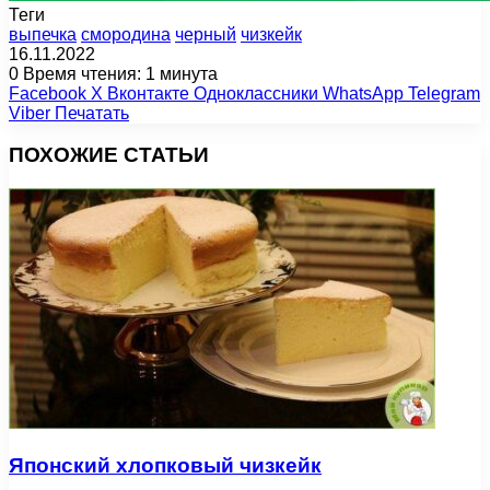
Теги
выпечка
смородина
черный
чизкейк
16.11.2022
0
Время чтения: 1 минута
Facebook
X
Вконтакте
Одноклассники
WhatsApp
Telegram
Viber
Печатать
ПОХОЖИЕ СТАТЬИ
Японский хлопковый чизкейк