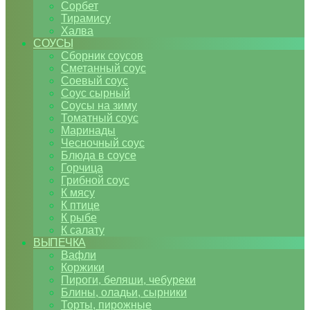
Сорбет
Тирамису
Халва
СОУСЫ
Сборник соусов
Сметанный соус
Соевый соус
Соус сырный
Соусы на зиму
Томатный соус
Маринады
Чесночный соус
Блюда в соусе
Горчица
Грибной соус
К мясу
К птице
К рыбе
К салату
ВЫПЕЧКА
Вафли
Коржики
Пироги, беляши, чебуреки
Блины, оладьи, сырники
Торты, пирожные