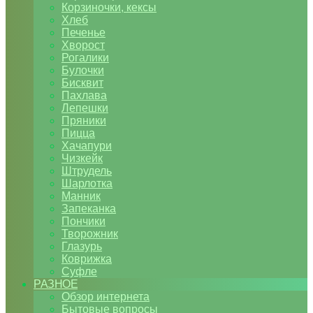
Корзиночки, кексы
Хлеб
Печенье
Хворост
Рогалики
Булочки
Бисквит
Пахлава
Лепешки
Пряники
Пицца
Хачапури
Чизкейк
Штрудель
Шарлотка
Манник
Запеканка
Пончики
Творожник
Глазурь
Коврижка
Суфле
РАЗНОЕ
Обзор интернета
Бытовые вопросы