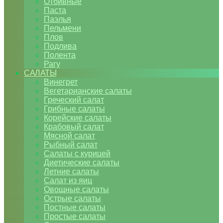
Отбивные
Паста
Паэлья
Пельмени
Плов
Подлива
Полента
Рагу
САЛАТЫ
Винегрет
Вегетарианские салаты
Греческий салат
Грибные салаты
Корейские салаты
Крабовый салат
Мясной салат
Рыбный салат
Салаты с курицей
Диетические салаты
Летние салаты
Салат из яиц
Овощные салаты
Острые салаты
Постные салаты
Простые салаты