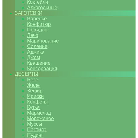
Коктейли
Алкогольные
ЗАГОТОВКИ
Варенье
Конфитюр
Повидло
Лечо
Маринование
Соление
Аджика
Джем
Квашение
Консервация
ДЕСЕРТЫ
Безе
Желе
Зефир
Ириски
Конфеты
Кутья
Мармелад
Мороженое
Муссы
Пастила
Пудинг