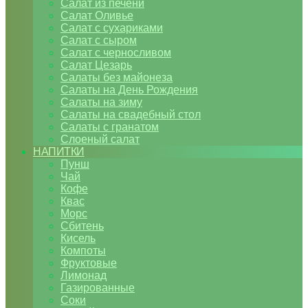
Салат из печени
Салат Оливье
Салат с сухариками
Салат с сыром
Салат с черносливом
Салат Цезарь
Салаты без майонеза
Салаты на День Рождения
Салаты на зиму
Салаты на свадебный стол
Салаты с гранатом
Слоеный салат
НАПИТКИ
Пунш
Чай
Кофе
Квас
Морс
Сбитень
Кисель
Компоты
Фруктовые
Лимонад
Газированные
Соки