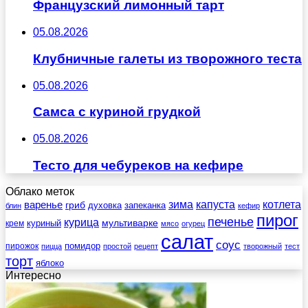
Французский лимонный тарт
05.08.2026
Клубничные галеты из творожного теста
05.08.2026
Самса с куриной грудкой
05.08.2026
Тесто для чебуреков на кефире
Облако меток
зима
котлета
варенье
капуста
гриб
духовка
запеканка
блин
кефир
пирог
печенье
курица
мультиварке
куриный
крем
мясо
огурец
салат
соус
помидор
пирожок
пицца
простой
рецепт
творожный
тест
торт
яблоко
Интересно