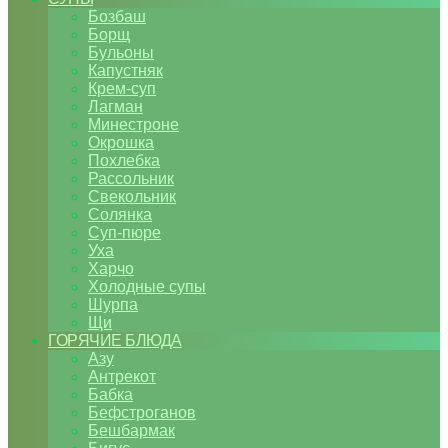
Бозбаш
Борщ
Бульоны
Капустняк
Крем-суп
Лагман
Минестроне
Окрошка
Похлебка
Рассольник
Свекольник
Солянка
Суп-пюре
Уха
Харчо
Холодные супы
Шурпа
Щи
ГОРЯЧИЕ БЛЮДА
Азу
Антрекот
Бабка
Бефстроганов
Бешбармак