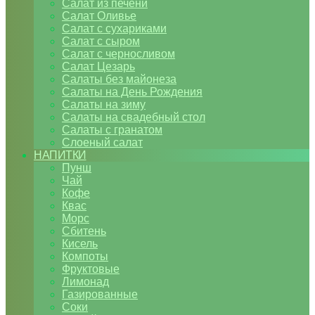
Салат из печени
Салат Оливье
Салат с сухариками
Салат с сыром
Салат с черносливом
Салат Цезарь
Салаты без майонеза
Салаты на День Рождения
Салаты на зиму
Салаты на свадебный стол
Салаты с гранатом
Слоеный салат
НАПИТКИ
Пунш
Чай
Кофе
Квас
Морс
Сбитень
Кисель
Компоты
Фруктовые
Лимонад
Газированные
Соки