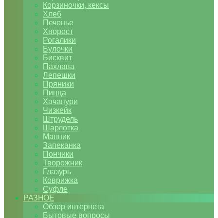
Корзиночки, кексы
Хлеб
Печенье
Хворост
Рогалики
Булочки
Бисквит
Пахлава
Лепешки
Пряники
Пицца
Хачапури
Чизкейк
Штрудель
Шарлотка
Манник
Запеканка
Пончики
Творожник
Глазурь
Коврижка
Суфле
РАЗНОЕ
Обзор интернета
Бытовые вопросы