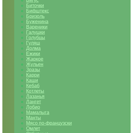
Бигус
Биточки
Бифштекс
Бризоль
Буженина
Вареники
Галушки
Голубцы
Гуляш
Долма
Ежики
Жаркое
Жульен
Зразы
Карри
Каши
Кебаб
Котлеты
Лазанья
Лангет
Лобио
Мамалыга
Манты
Мясо по-французски
Омлет