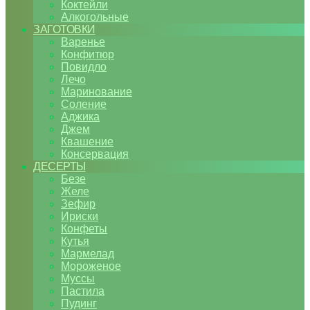
Коктейли
Алкогольные
ЗАГОТОВКИ
Варенье
Конфитюр
Повидло
Лечо
Маринование
Соление
Аджика
Джем
Квашение
Консервация
ДЕСЕРТЫ
Безе
Желе
Зефир
Ириски
Конфеты
Кутья
Мармелад
Мороженое
Муссы
Пастила
Пудинг