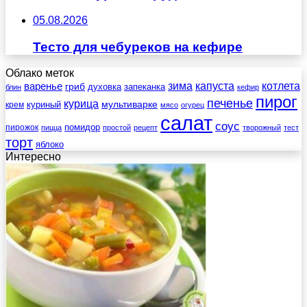
05.08.2026
Тесто для чебуреков на кефире
Облако меток
зима
котлета
варенье
капуста
гриб
духовка
запеканка
блин
кефир
пирог
печенье
курица
мультиварке
куриный
крем
мясо
огурец
салат
соус
помидор
пирожок
пицца
простой
рецепт
творожный
тест
торт
яблоко
Интересно