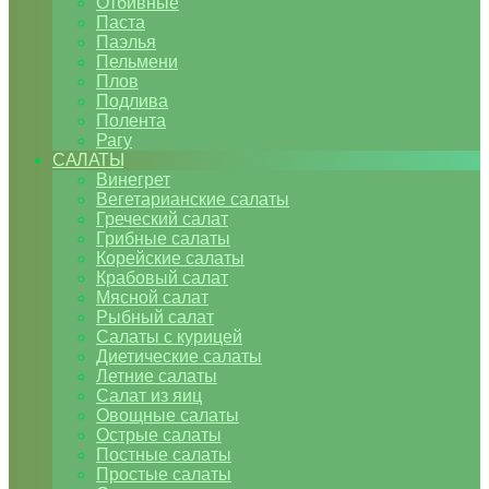
Отбивные
Паста
Паэлья
Пельмени
Плов
Подлива
Полента
Рагу
САЛАТЫ
Винегрет
Вегетарианские салаты
Греческий салат
Грибные салаты
Корейские салаты
Крабовый салат
Мясной салат
Рыбный салат
Салаты с курицей
Диетические салаты
Летние салаты
Салат из яиц
Овощные салаты
Острые салаты
Постные салаты
Простые салаты