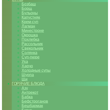
Бозбаш
Борщ
Бульоны
Капустняк
Крем-суп
Лагман
Минестроне
Окрошка
Похлебка
Рассольник
Свекольник
Солянка
Суп-пюре
Уха
Харчо
Холодные супы
Шурпа
Щи
ГОРЯЧИЕ БЛЮДА
Азу
Антрекот
Бабка
Бефстроганов
Бешбармак