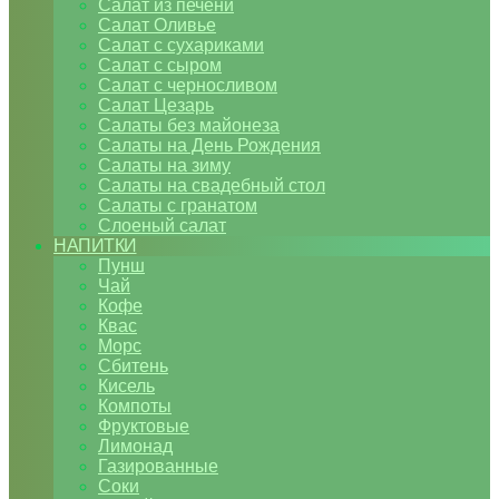
Салат из печени
Салат Оливье
Салат с сухариками
Салат с сыром
Салат с черносливом
Салат Цезарь
Салаты без майонеза
Салаты на День Рождения
Салаты на зиму
Салаты на свадебный стол
Салаты с гранатом
Слоеный салат
НАПИТКИ
Пунш
Чай
Кофе
Квас
Морс
Сбитень
Кисель
Компоты
Фруктовые
Лимонад
Газированные
Соки