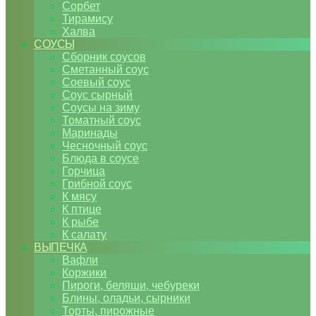
Сорбет
Тирамису
Халва
СОУСЫ
Сборник соусов
Сметанный соус
Соевый соус
Соус сырный
Соусы на зиму
Томатный соус
Маринады
Чесночный соус
Блюда в соусе
Горчица
Грибной соус
К мясу
К птице
К рыбе
К салату
ВЫПЕЧКА
Вафли
Коржики
Пироги, беляши, чебуреки
Блины, оладьи, сырники
Торты, пирожные