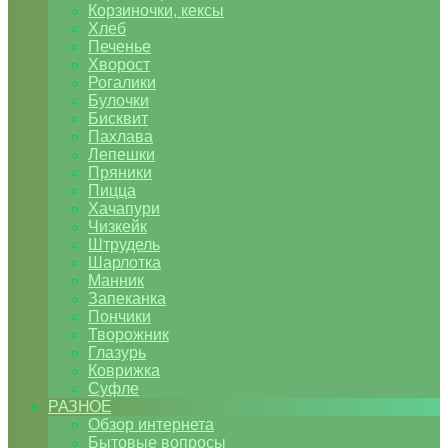
Корзиночки, кексы
Хлеб
Печенье
Хворост
Рогалики
Булочки
Бисквит
Пахлава
Лепешки
Пряники
Пицца
Хачапури
Чизкейк
Штрудель
Шарлотка
Манник
Запеканка
Пончики
Творожник
Глазурь
Коврижка
Суфле
РАЗНОЕ
Обзор интернета
Бытовые вопросы