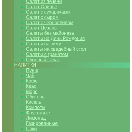
Салат из печени
Салат Оливье
Салат с сухариками
Салат с сыром
Салат с черносливом
Салат Цезарь
Салаты без майонеза
Салаты на День Рождения
Салаты на зиму
Салаты на свадебный стол
Салаты с гранатом
Слоеный салат
НАПИТКИ
Пунш
Чай
Кофе
Квас
Морс
Сбитень
Кисель
Компоты
Фруктовые
Лимонад
Газированные
Соки