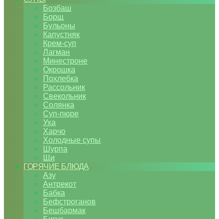
Бозбаш
Борщ
Бульоны
Капустняк
Крем-суп
Лагман
Минестроне
Окрошка
Похлебка
Рассольник
Свекольник
Солянка
Суп-пюре
Уха
Харчо
Холодные супы
Шурпа
Щи
ГОРЯЧИЕ БЛЮДА
Азу
Антрекот
Бабка
Бефстроганов
Бешбармак