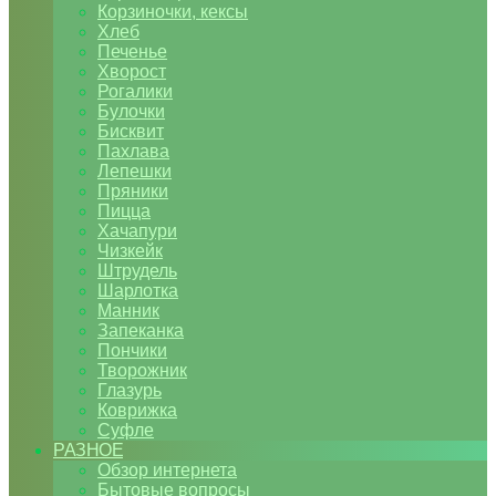
Корзиночки, кексы
Хлеб
Печенье
Хворост
Рогалики
Булочки
Бисквит
Пахлава
Лепешки
Пряники
Пицца
Хачапури
Чизкейк
Штрудель
Шарлотка
Манник
Запеканка
Пончики
Творожник
Глазурь
Коврижка
Суфле
РАЗНОЕ
Обзор интернета
Бытовые вопросы