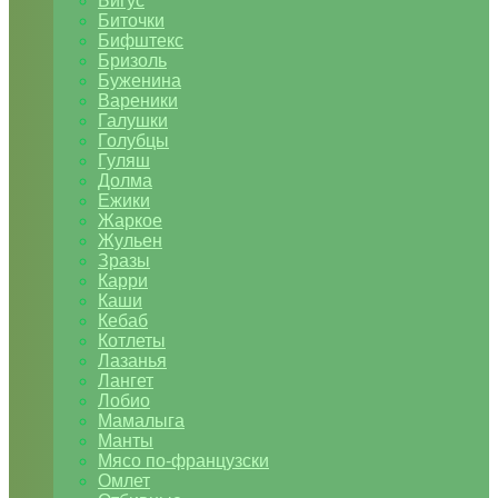
Бигус
Биточки
Бифштекс
Бризоль
Буженина
Вареники
Галушки
Голубцы
Гуляш
Долма
Ежики
Жаркое
Жульен
Зразы
Карри
Каши
Кебаб
Котлеты
Лазанья
Лангет
Лобио
Мамалыга
Манты
Мясо по-французски
Омлет