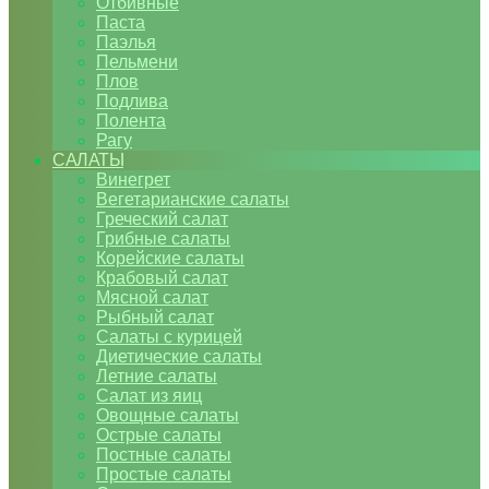
Отбивные
Паста
Паэлья
Пельмени
Плов
Подлива
Полента
Рагу
САЛАТЫ
Винегрет
Вегетарианские салаты
Греческий салат
Грибные салаты
Корейские салаты
Крабовый салат
Мясной салат
Рыбный салат
Салаты с курицей
Диетические салаты
Летние салаты
Салат из яиц
Овощные салаты
Острые салаты
Постные салаты
Простые салаты