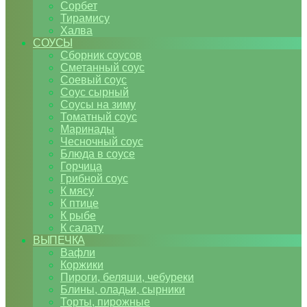
Сорбет
Тирамису
Халва
СОУСЫ
Сборник соусов
Сметанный соус
Соевый соус
Соус сырный
Соусы на зиму
Томатный соус
Маринады
Чесночный соус
Блюда в соусе
Горчица
Грибной соус
К мясу
К птице
К рыбе
К салату
ВЫПЕЧКА
Вафли
Коржики
Пироги, беляши, чебуреки
Блины, оладьи, сырники
Торты, пирожные