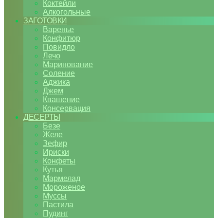
Коктейли
Алкогольные
ЗАГОТОВКИ
Варенье
Конфитюр
Повидло
Лечо
Маринование
Соление
Аджика
Джем
Квашение
Консервация
ДЕСЕРТЫ
Безе
Желе
Зефир
Ириски
Конфеты
Кутья
Мармелад
Мороженое
Муссы
Пастила
Пудинг