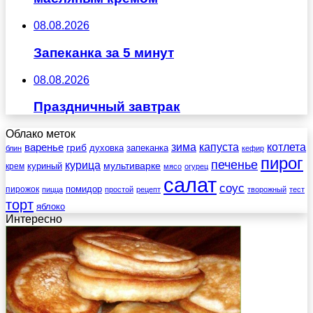
08.08.2026
Запеканка за 5 минут
08.08.2026
Праздничный завтрак
Облако меток
зима
котлета
варенье
капуста
гриб
духовка
запеканка
блин
кефир
пирог
печенье
курица
мультиварке
куриный
крем
мясо
огурец
салат
соус
помидор
пирожок
пицца
простой
рецепт
творожный
тест
торт
яблоко
Интересно