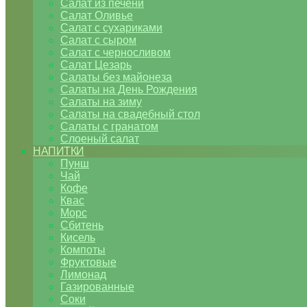
Салат из печени
Салат Оливье
Салат с сухариками
Салат с сыром
Салат с черносливом
Салат Цезарь
Салаты без майонеза
Салаты на День Рождения
Салаты на зиму
Салаты на свадебный стол
Салаты с гранатом
Слоеный салат
НАПИТКИ
Пунш
Чай
Кофе
Квас
Морс
Сбитень
Кисель
Компоты
Фруктовые
Лимонад
Газированные
Соки