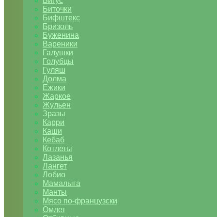
Бигус
Биточки
Бифштекс
Бризоль
Буженина
Вареники
Галушки
Голубцы
Гуляш
Долма
Ежики
Жаркое
Жульен
Зразы
Карри
Каши
Кебаб
Котлеты
Лазанья
Лангет
Лобио
Мамалыга
Манты
Мясо по-французски
Омлет