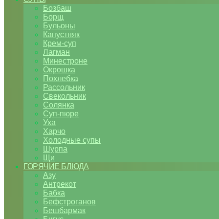
Бозбаш
Борщ
Бульоны
Капустняк
Крем-суп
Лагман
Минестроне
Окрошка
Похлебка
Рассольник
Свекольник
Солянка
Суп-пюре
Уха
Харчо
Холодные супы
Шурпа
Щи
ГОРЯЧИЕ БЛЮДА
Азу
Антрекот
Бабка
Бефстроганов
Бешбармак