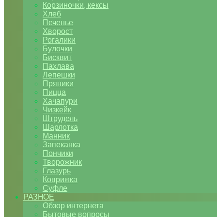
Корзиночки, кексы
Хлеб
Печенье
Хворост
Рогалики
Булочки
Бисквит
Пахлава
Лепешки
Пряники
Пицца
Хачапури
Чизкейк
Штрудель
Шарлотка
Манник
Запеканка
Пончики
Творожник
Глазурь
Коврижка
Суфле
РАЗНОЕ
Обзор интернета
Бытовые вопросы