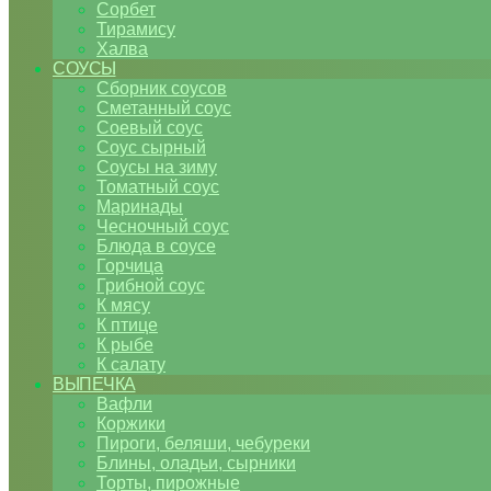
Сорбет
Тирамису
Халва
СОУСЫ
Сборник соусов
Сметанный соус
Соевый соус
Соус сырный
Соусы на зиму
Томатный соус
Маринады
Чесночный соус
Блюда в соусе
Горчица
Грибной соус
К мясу
К птице
К рыбе
К салату
ВЫПЕЧКА
Вафли
Коржики
Пироги, беляши, чебуреки
Блины, оладьи, сырники
Торты, пирожные