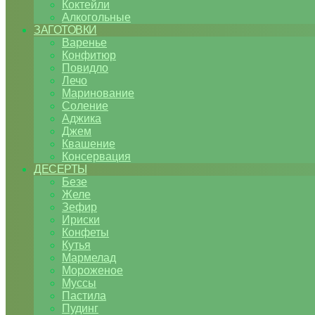
Коктейли
Алкогольные
ЗАГОТОВКИ
Варенье
Конфитюр
Повидло
Лечо
Маринование
Соление
Аджика
Джем
Квашение
Консервация
ДЕСЕРТЫ
Безе
Желе
Зефир
Ириски
Конфеты
Кутья
Мармелад
Мороженое
Муссы
Пастила
Пудинг