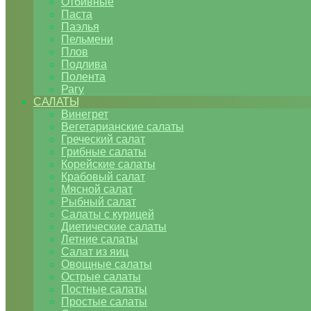
Отбивные
Паста
Паэлья
Пельмени
Плов
Подлива
Полента
Рагу
САЛАТЫ
Винегрет
Вегетарианские салаты
Греческий салат
Грибные салаты
Корейские салаты
Крабовый салат
Мясной салат
Рыбный салат
Салаты с курицей
Диетические салаты
Летние салаты
Салат из яиц
Овощные салаты
Острые салаты
Постные салаты
Простые салаты